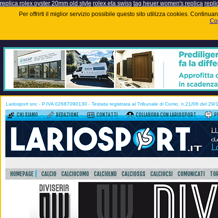
replica rolex oyster 20mm old style
rolex eta swiss
tag heuer women's replica
repli
Per offrirti il miglior servizio possibile questo sito utilizza cookies. Contin
Coo
Lariosport snc - P.IVA 02687090130 - Testata registrata al Tribunale di Como, n.21/06 del 29
CHI SIAMO
REDAZIONE
CONTATTI
COLLABORA CON LARIOSPORT
P
HOMEPAGE
CALCIO
CALCIOCOMO
CALCIOLND
CALCIOSGS
CALCIOCSI
COMUNICATI
TOR