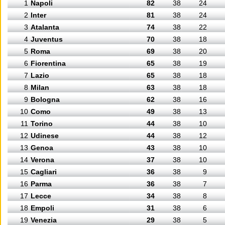
1
Napoli
82
38
24
2
Inter
81
38
24
3
Atalanta
74
38
22
4
Juventus
70
38
18
5
Roma
69
38
20
6
Fiorentina
65
38
19
7
Lazio
65
38
18
8
Milan
63
38
18
9
Bologna
62
38
16
10
Como
49
38
13
11
Torino
44
38
10
12
Udinese
44
38
12
13
Genoa
43
38
10
14
Verona
37
38
10
15
Cagliari
36
38
9
16
Parma
36
38
7
17
Lecce
34
38
8
18
Empoli
31
38
6
19
Venezia
29
38
5