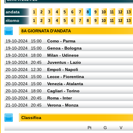
andata
1
2
3
4
5
6
7
8
9
10
11
12
13
ritorno
1
2
3
4
5
6
7
8
9
10
11
12
13
8A GIORNATA D'ANDATA
19-10-2024
15:00
Como - Parma
19-10-2024
15:00
Genoa - Bologna
19-10-2024
18:00
Milan - Udinese
19-10-2024
20:45
Juventus - Lazio
20-10-2024
12:30
Empoli - Napoli
20-10-2024
15:00
Lecce - Fiorentina
20-10-2024
15:00
Venezia - Atalanta
20-10-2024
18:00
Cagliari - Torino
20-10-2024
20:45
Roma - Inter
21-10-2024
20:45
Verona - Monza
Classifica
Pt
G
V