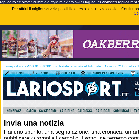
replica rolex oyster 20mm old style
rolex eta swiss
tag heuer women's replica
repli
Per offrirti il miglior servizio possibile questo sito utilizza cookies. Contin
Coo
Lariosport snc - P.IVA 02687090130 - Testata registrata al Tribunale di Como, n.21/06 del 29
CHI SIAMO
REDAZIONE
CONTATTI
COLLABORA CON LARIOSPORT
P
HOMEPAGE
CALCIO
CALCIOCOMO
CALCIOLND
CALCIOSGS
CALCIOCSI
COMUNICATI
TOR
Invia una notizia
Hai uno spunto, una segnalazione, una cronaca, un arti
pubblicare? Compila i campi qui sotto, ne terremo cont