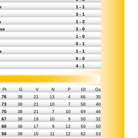
o
1 - 1
3 - 1
a
1 - 2
ese
3 - 0
1 - 0
0 - 1
a
1 - 1
0 - 0
4 - 1
Pt
G
V
N
P
Gf
Gs
76
38
21
13
4
66
35
73
38
21
10
7
58
40
70
38
21
7
10
69
46
67
38
19
10
9
50
32
60
38
17
9
12
59
50
56
38
15
11
12
62
53