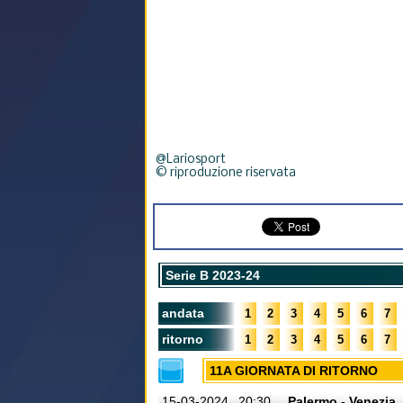
@Lariosport
© riproduzione riservata
Serie B 2023-24
andata
1
2
3
4
5
6
7
ritorno
1
2
3
4
5
6
7
11A GIORNATA DI RITORNO
15-03-2024
20:30
Palermo - Venezia