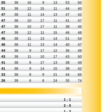
55
38
16
9
13
53
50
51
38
12
15
11
44
40
47
38
11
14
13
47
42
47
38
10
17
11
41
47
47
38
10
17
11
38
45
47
38
12
11
15
46
48
46
38
11
13
14
51
54
46
38
11
13
14
40
47
44
38
9
17
12
36
49
43
38
11
10
17
43
50
41
38
8
17
13
38
49
41
38
9
14
15
38
42
33
38
8
9
21
44
65
26
38
6
8
24
35
74
1 - 1
2 - 0
1 - 2