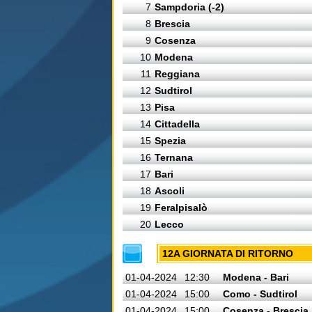
7
Sampdoria (-2)
8
Brescia
9
Cosenza
10
Modena
11
Reggiana
12
Sudtirol
13
Pisa
14
Cittadella
15
Spezia
16
Ternana
17
Bari
18
Ascoli
19
Feralpisalò
20
Lecco
12A GIORNATA DI RITORNO
01-04-2024
12:30
Modena - Bari
01-04-2024
15:00
Como - Sudtirol
01-04-2024
15:00
Cosenza - Brescia