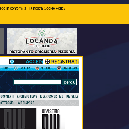
piego in conformità ¡lla nostra Cookie Policy
CEBOOK
TWITTER
YOUTUBE
INSTAGRAM
DOCUMENTI
ARCHIVIO NEWS
IL LARIOSPORTIVO
DIVISE LS
NOTTAGGIO
ALTRISPORT