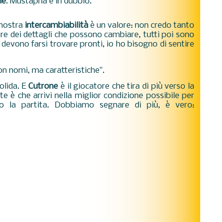
ne
. Mustapha è in dubbio.
 nostra
intercambiabilità
è un valore: non credo tanto
re dei dettagli che possono cambiare, tutti poi sono
 devono farsi trovare pronti, io ho bisogno di sentire
Non nomi, ma caratteristiche".
olida. E
Cutrone
è il giocatore che tira di più verso la
e è che arrivi nella miglior condizione possibile per
o la partita. Dobbiamo segnare di più, è vero: