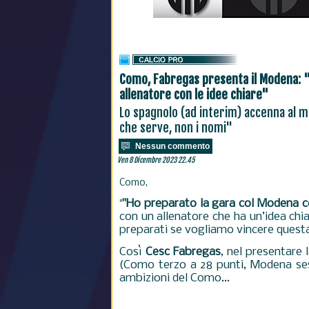
Como, Fabregas presenta il Modena: "
allenatore con le idee chiare"
Lo spagnolo (ad interim) accenna al m
che serve, non i nomi"
Nessun commento
Ven 8 Dicembre 2023 22.45
Como,
"Ho preparato la gara col Modena c
"
con un allenatore che ha un’idea ch
preparati se vogliamo vincere questa
Così
Cesc Fabregas
, nel presentare 
(Como terzo a 28 punti, Modena sest
ambizioni del Como...