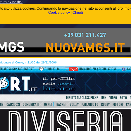
ca rolex no tick
uesto sito utilizza cookies. Continuando la navigazione nel sito acconsenti al loro im
Cookie policy
|
Chiudi
 Tribunale di Como, n.21/06 del 29/11/2006
OLLABORA CON LARIOSPORT
PUBBLICITÀ
INVIA NOTIZIA / SEGNALAZIONE
FA
RISULTATI&CLASSIFICHE
LINK
VIDEO
FOTO
SGS
CALCIOCSI
COMUNICATI
TORNEI
BASKET
VOLLEY
PALLANUOTO
RUGBY
MOTORI
CA