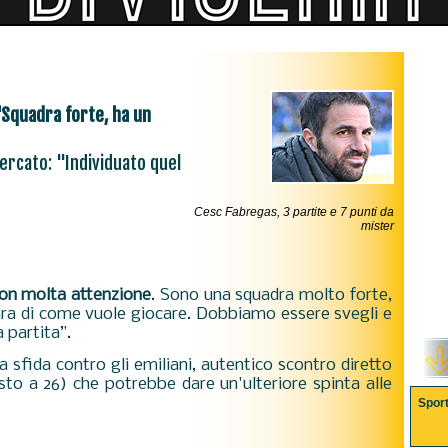
Squadra forte, ha un
ercato: "Individuato quel
Cesc Fabregas, 3 partite e 7 punti da
mister
on molta attenzione
. Sono una squadra molto forte,
iara di come vuole giocare. Dobbiamo essere svegli e
 partita”.
la sfida contro gli emiliani, autentico scontro diretto
o a 26) che potrebbe dare un'ulteriore spinta alle
Spor