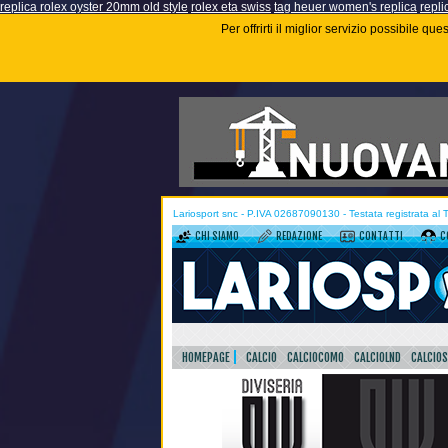
replica rolex oyster 20mm old style
rolex eta swiss
tag heuer women's replica
repli
Per offrirti il miglior servizio possibile q
Lariosport snc - P.IVA 02687090130 - Testata registrata al
CHI SIAMO
REDAZIONE
CONTATTI
C
HOMEPAGE
CALCIO
CALCIOCOMO
CALCIOLND
CALCIO