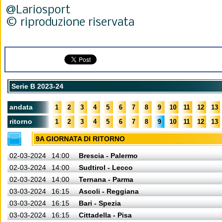
@Lariosport
© riproduzione riservata
Serie B 2023-24
andata
1
2
3
4
5
6
7
8
9
10
11
12
13
ritorno
1
2
3
4
5
6
7
8
9
10
11
12
13
9A GIORNATA DI RITORNO
02-03-2024
14:00
Brescia - Palermo
02-03-2024
14:00
Sudtirol - Lecco
02-03-2024
14:00
Ternana - Parma
03-03-2024
16:15
Ascoli - Reggiana
03-03-2024
16:15
Bari - Spezia
03-03-2024
16:15
Cittadella - Pisa