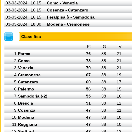
03-03-2024
16:15
Como - Venezia
03-03-2024
16:15
Cosenza - Catanzaro
03-03-2024
16:15
Feralpisalò - Sampdoria
03-03-2024
18:30
Modena - Cremonese
Classifica
Pt
G
V
1
Parma
76
38
21
2
Como
73
38
21
3
Venezia
70
38
21
4
Cremonese
67
38
19
5
Catanzaro
60
38
17
6
Palermo
56
38
15
7
Sampdoria (-2)
55
38
16
8
Brescia
51
38
12
9
Cosenza
47
38
11
10
Modena
47
38
10
11
Reggiana
47
38
10
12
Sudtirol
47
38
12