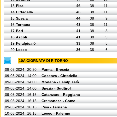
13
Pisa
46
38
11
14
Cittadella
46
38
11
15
Spezia
44
38
9
16
Ternana
43
38
11
17
Bari
41
38
8
18
Ascoli
41
38
9
19
Feralpisalò
33
38
8
20
Lecco
26
38
6
10A GIORNATA DI RITORNO
08-03-2024
20:30
Parma - Brescia
09-03-2024
14:00
Cosenza - Cittadella
09-03-2024
14:00
Modena - Feralpisalò
09-03-2024
14:00
Spezia - Sudtirol
09-03-2024
16:15
Catanzaro - Reggiana
09-03-2024
16:15
Cremonese - Como
09-03-2024
16:15
Pisa - Ternana
10-03-2024
16:15
Lecco - Palermo