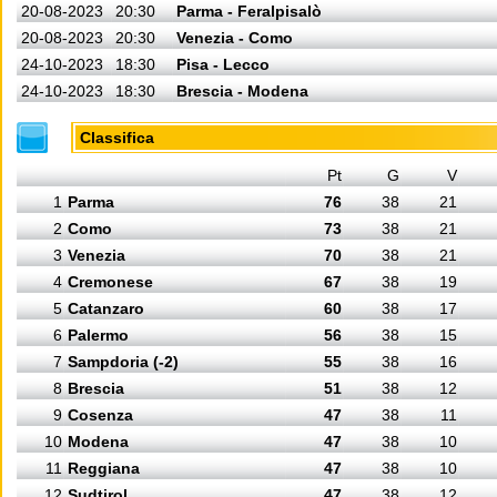
20-08-2023
20:30
Parma - Feralpisalò
20-08-2023
20:30
Venezia - Como
24-10-2023
18:30
Pisa - Lecco
24-10-2023
18:30
Brescia - Modena
Classifica
Pt
G
V
1
Parma
76
38
21
2
Como
73
38
21
3
Venezia
70
38
21
4
Cremonese
67
38
19
5
Catanzaro
60
38
17
6
Palermo
56
38
15
7
Sampdoria (-2)
55
38
16
8
Brescia
51
38
12
9
Cosenza
47
38
11
10
Modena
47
38
10
11
Reggiana
47
38
10
12
Sudtirol
47
38
12