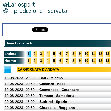
@Lariosport
© riproduzione riservata
Serie B 2023-24
andata
1
2
3
4
5
6
7
8
9
10
11
12
13
ritorno
1
2
3
4
5
6
7
8
9
10
11
12
13
1A GIORNATA D'ANDATA
18-08-2023
20:30
Bari - Palermo
19-08-2023
20:30
Cosenza - Ascoli
19-08-2023
20:30
Cremonese - Catanzaro
19-08-2023
20:30
Ternana - Sampdoria
20-08-2023
18:00
Sudtirol - Spezia
20-08-2023
20:30
Cittadella - Reggiana