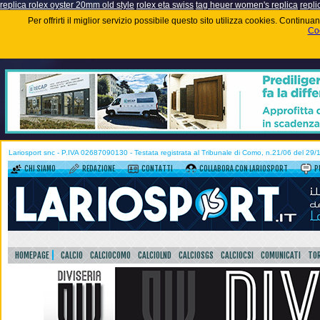
replica rolex oyster 20mm old style
rolex eta swiss
tag heuer women's replica
repli
Per offrirti il miglior servizio possibile questo sito utilizza cookies. Contin
Coo
Lariosport snc - P.IVA 02687090130 - Testata registrata al Tribunale di Como, n.21/06 del 29
CHI SIAMO
REDAZIONE
CONTATTI
COLLABORA CON LARIOSPORT
P
HOMEPAGE
CALCIO
CALCIOCOMO
CALCIOLND
CALCIOSGS
CALCIOCSI
COMUNICATI
TOR