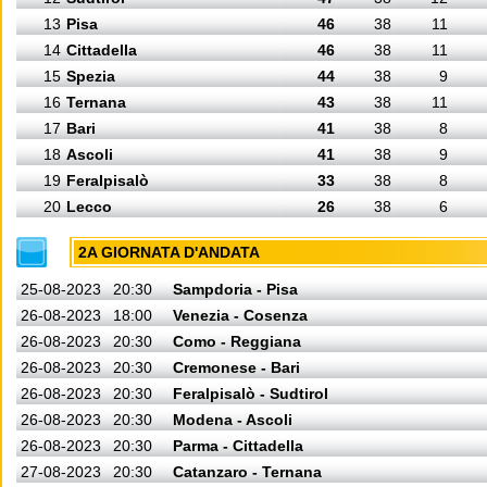
13
Pisa
46
38
11
14
Cittadella
46
38
11
15
Spezia
44
38
9
16
Ternana
43
38
11
17
Bari
41
38
8
18
Ascoli
41
38
9
19
Feralpisalò
33
38
8
20
Lecco
26
38
6
2A GIORNATA D'ANDATA
25-08-2023
20:30
Sampdoria - Pisa
26-08-2023
18:00
Venezia - Cosenza
26-08-2023
20:30
Como - Reggiana
26-08-2023
20:30
Cremonese - Bari
26-08-2023
20:30
Feralpisalò - Sudtirol
26-08-2023
20:30
Modena - Ascoli
26-08-2023
20:30
Parma - Cittadella
27-08-2023
20:30
Catanzaro - Ternana