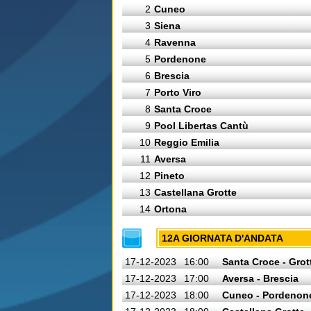
2
Cuneo
3
Siena
4
Ravenna
5
Pordenone
6
Brescia
7
Porto Viro
8
Santa Croce
9
Pool Libertas Cantù
10
Reggio Emilia
11
Aversa
12
Pineto
13
Castellana Grotte
14
Ortona
12A GIORNATA D'ANDATA
17-12-2023
16:00
Santa Croce - Grot
17-12-2023
17:00
Aversa - Brescia
17-12-2023
18:00
Cuneo - Pordenon