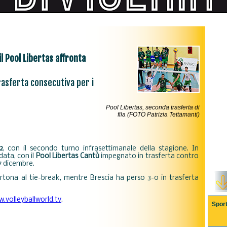
l Pool Libertas affronta
asferta consecutiva per i
Pool Libertas, seconda trasferta di
fila (FOTO Patrizia Tettamanti)
2
, con il secondo turno infrasettimanale della stagione. In
data, con il
Pool Libertas Cantù
impegnato in trasferta contro
 7 dicembre.
tona al tie-break, mentre Brescia ha perso 3-0 in trasferta
.volleyballworld.tv
.
Spor