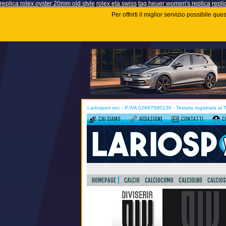
replica rolex oyster 20mm old style
rolex eta swiss
tag heuer women's replica
repli
Per offrirti il miglior servizio possibile q
Lariosport snc - P.IVA 02687090130 - Testata registrata al
CHI SIAMO
REDAZIONE
CONTATTI
C
HOMEPAGE
CALCIO
CALCIOCOMO
CALCIOLND
CALCIO