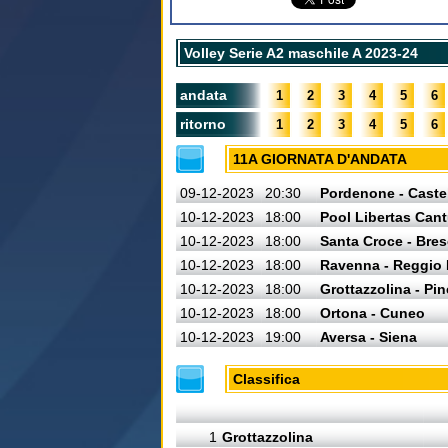
Volley Serie A2 maschile A 2023-24
andata
1
2
3
4
5
6
ritorno
1
2
3
4
5
6
11A GIORNATA D'ANDATA
09-12-2023
20:30
Pordenone - Caste
10-12-2023
18:00
Pool Libertas Cant
10-12-2023
18:00
Santa Croce - Bres
10-12-2023
18:00
Ravenna - Reggio 
10-12-2023
18:00
Grottazzolina - Pin
10-12-2023
18:00
Ortona - Cuneo
10-12-2023
19:00
Aversa - Siena
Classifica
1
Grottazzolina