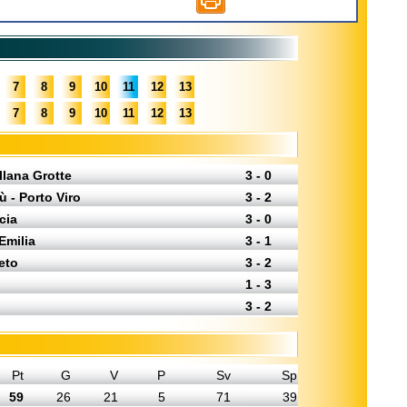
7
8
9
10
11
12
13
7
8
9
10
11
12
13
llana Grotte
3 - 0
ù - Porto Viro
3 - 2
cia
3 - 0
Emilia
3 - 1
eto
3 - 2
1 - 3
3 - 2
Pt
G
V
P
Sv
Sp
59
26
21
5
71
39