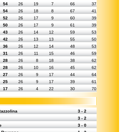
54
26
19
7
66
37
54
26
18
8
67
41
52
26
17
9
60
39
50
26
17
9
61
39
43
26
14
12
59
53
42
26
13
13
55
50
36
26
12
14
48
53
31
26
11
15
46
59
28
26
8
18
38
62
28
26
10
16
45
62
27
26
9
17
44
64
25
26
9
17
39
61
17
26
4
22
30
70
tazzolina
3 - 2
3 - 2
e
3 - 0