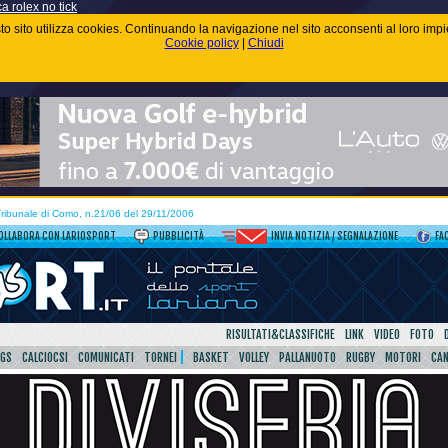
ca rolex no tick
uesto sito utilizza cookies. Continuando la navigazione nel sito acconsenti al loro im
Cookie policy
|
Chiudi
 Tribunale di Como, n.21/06 del 29/11/2006
OLLABORA CON LARIOSPORT
PUBBLICITÀ
INVIA NOTIZIA / SEGNALAZIONE
FA
RISULTATI&CLASSIFICHE
LINK
VIDEO
FOTO
SGS
CALCIOCSI
COMUNICATI
TORNEI
BASKET
VOLLEY
PALLANUOTO
RUGBY
MOTORI
CA