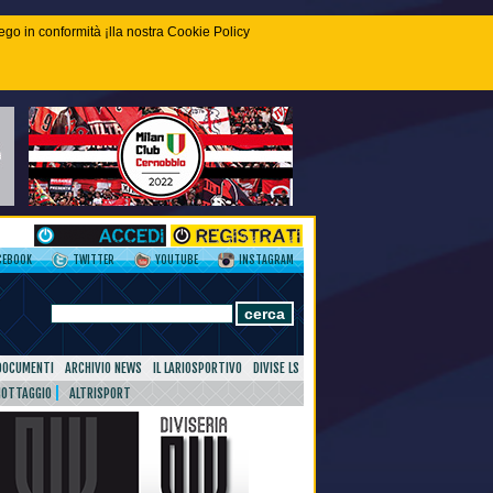
piego in conformità ¡lla nostra Cookie Policy
CEBOOK
TWITTER
YOUTUBE
INSTAGRAM
DOCUMENTI
ARCHIVIO NEWS
IL LARIOSPORTIVO
DIVISE LS
NOTTAGGIO
ALTRISPORT