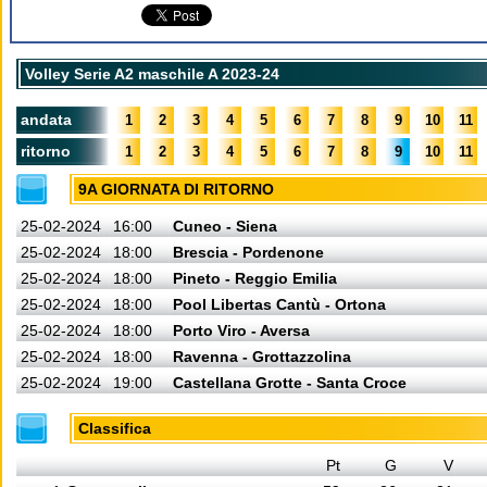
Volley Serie A2 maschile A 2023-24
andata
1
2
3
4
5
6
7
8
9
10
11
ritorno
1
2
3
4
5
6
7
8
9
10
11
9A GIORNATA DI RITORNO
25-02-2024
16:00
Cuneo - Siena
25-02-2024
18:00
Brescia - Pordenone
25-02-2024
18:00
Pineto - Reggio Emilia
25-02-2024
18:00
Pool Libertas Cantù - Ortona
25-02-2024
18:00
Porto Viro - Aversa
25-02-2024
18:00
Ravenna - Grottazzolina
25-02-2024
19:00
Castellana Grotte - Santa Croce
Classifica
Pt
G
V