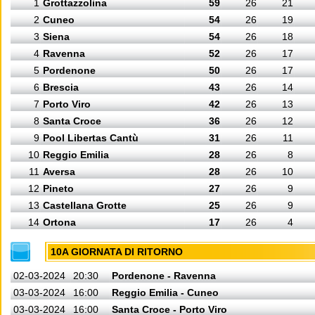
1
Grottazzolina
59
26
21
2
Cuneo
54
26
19
3
Siena
54
26
18
4
Ravenna
52
26
17
5
Pordenone
50
26
17
6
Brescia
43
26
14
7
Porto Viro
42
26
13
8
Santa Croce
36
26
12
9
Pool Libertas Cantù
31
26
11
10
Reggio Emilia
28
26
8
11
Aversa
28
26
10
12
Pineto
27
26
9
13
Castellana Grotte
25
26
9
14
Ortona
17
26
4
10A GIORNATA DI RITORNO
02-03-2024
20:30
Pordenone - Ravenna
03-03-2024
16:00
Reggio Emilia - Cuneo
03-03-2024
16:00
Santa Croce - Porto Viro