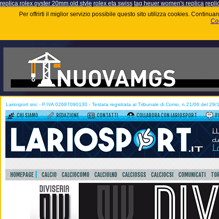
replica rolex oyster 20mm old style
rolex eta swiss
tag heuer women's replica
repli
Per offrirti il miglior servizio possibile questo sito utilizza cookies. Contin
Coo
Lariosport snc - P.IVA 02687090130 - Testata registrata al Tribunale di Como, n.21/06 del 29
CHI SIAMO
REDAZIONE
CONTATTI
COLLABORA CON LARIOSPORT
P
HOMEPAGE
CALCIO
CALCIOCOMO
CALCIOLND
CALCIOSGS
CALCIOCSI
COMUNICATI
TOR