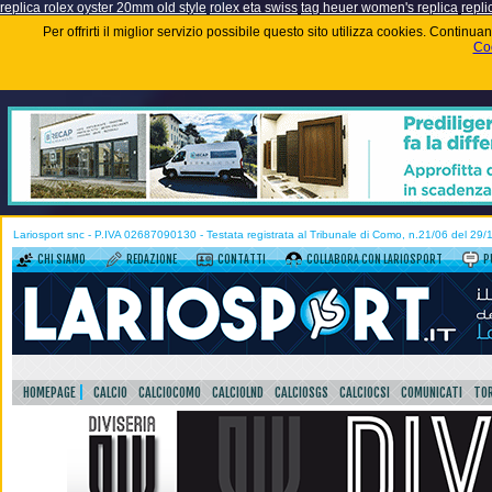
replica rolex oyster 20mm old style
rolex eta swiss
tag heuer women's replica
repli
Per offrirti il miglior servizio possibile questo sito utilizza cookies. Contin
Coo
Lariosport snc - P.IVA 02687090130 - Testata registrata al Tribunale di Como, n.21/06 del 29
CHI SIAMO
REDAZIONE
CONTATTI
COLLABORA CON LARIOSPORT
P
HOMEPAGE
CALCIO
CALCIOCOMO
CALCIOLND
CALCIOSGS
CALCIOCSI
COMUNICATI
TOR