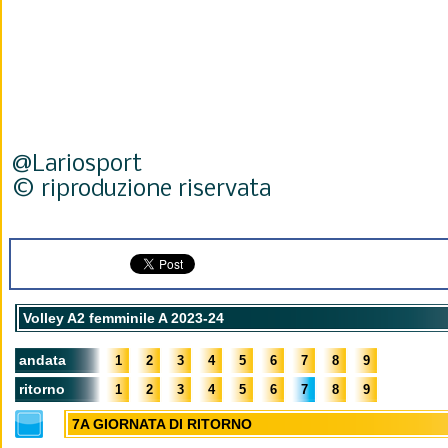
@Lariosport
© riproduzione riservata
Volley A2 femminile A 2023-24
andata
1
2
3
4
5
6
7
8
9
ritorno
1
2
3
4
5
6
7
8
9
7A GIORNATA DI RITORNO