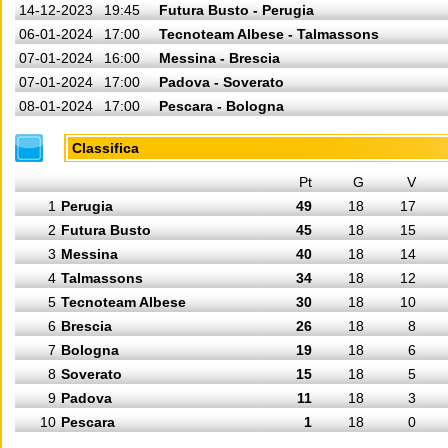
14-12-2023
19:45
Futura Busto - Perugia
06-01-2024
17:00
Tecnoteam Albese - Talmassons
07-01-2024
16:00
Messina - Brescia
07-01-2024
17:00
Padova - Soverato
08-01-2024
17:00
Pescara - Bologna
Classifica
Pt
G
V
1
Perugia
49
18
17
2
Futura Busto
45
18
15
3
Messina
40
18
14
4
Talmassons
34
18
12
5
Tecnoteam Albese
30
18
10
6
Brescia
26
18
8
7
Bologna
19
18
6
8
Soverato
15
18
5
9
Padova
11
18
3
10
Pescara
1
18
0