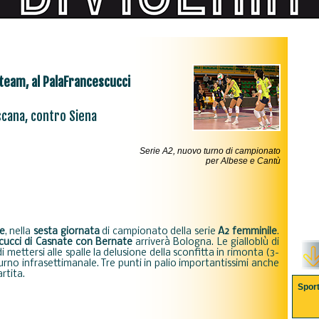
oteam, al PalaFrancescucci
oscana, contro Siena
Serie A2, nuovo turno di campionato
per Albese e Cantù
e
, nella
sesta
giornata
di campionato della serie
A2 femminile
.
cucci di Casnate con Bernate
arriverà Bologna. Le gialloblù di
mettersi alle spalle la delusione della sconfitta in rimonta (3-
urno infrasettimanale. Tre punti in palio importantissimi anche
rtita.
Spor