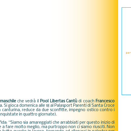
maschile
che vedrà il
Pool
Libertas
Cantù
di coach
Francesco
. Si gioca domenica alle 18 al Palasport Parenti di Santa Croce
dra canturina, reduce da due sconfitte, impegno ostico contro i
conquistate in quattro giornate).
fida: “Siamo sia amareggiati che arrabbiati per questo inizio di
 a fare molto meglio, ma purtroppo non ci siamo riusciti. Non