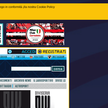
piego in conformità ¡lla nostra Cookie Policy
CEBOOK
TWITTER
YOUTUBE
INSTAGRAM
DOCUMENTI
ARCHIVIO NEWS
IL LARIOSPORTIVO
DIVISE LS
NOTTAGGIO
ALTRISPORT