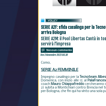
SERIE A2F: sfida casalinga per la Tecn
arriva Bologna
SERIE A2M: il Pool Libertas Cantù in t
servirà l'impresa
Nessun commento
Ven 3 Novembre 2023 08.30
Como,
SERIE A2 FEMMINILE
Impegno casalingo per la
Tecnoteam
Albes
Domenica, con inizio alle 17, al
PalaFrances
coach
Mauro
Chiappafreddo
cercheranno di 
2) subita a Montichiari contro Brescia nel t
per Bologna, che fin qui ha vinto una sola pa