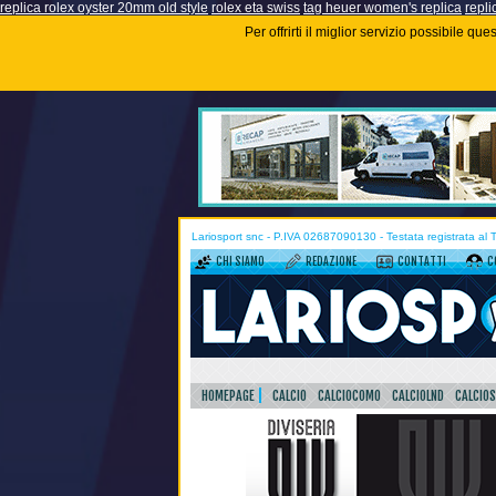
replica rolex oyster 20mm old style
rolex eta swiss
tag heuer women's replica
repli
Per offrirti il miglior servizio possibile q
Lariosport snc - P.IVA 02687090130 - Testata registrata al
CHI SIAMO
REDAZIONE
CONTATTI
C
HOMEPAGE
CALCIO
CALCIOCOMO
CALCIOLND
CALCIO