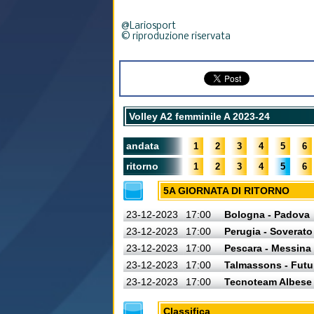
@Lariosport
© riproduzione riservata
Volley A2 femminile A 2023-24
andata
1
2
3
4
5
6
ritorno
1
2
3
4
5
6
5A GIORNATA DI RITORNO
23-12-2023
17:00
Bologna - Padova
23-12-2023
17:00
Perugia - Soverato
23-12-2023
17:00
Pescara - Messina
23-12-2023
17:00
Talmassons - Futu
23-12-2023
17:00
Tecnoteam Albese 
Classifica