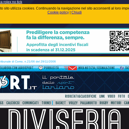
ca rolex no tick
uesto sito utilizza cookies. Continuando la navigazione nel sito acconsenti al loro im
Cookie policy
|
Chiudi
 Tribunale di Como, n.21/06 del 29/11/2006
OLLABORA CON LARIOSPORT
PUBBLICITÀ
INVIA NOTIZIA / SEGNALAZIONE
FA
RISULTATI&CLASSIFICHE
LINK
VIDEO
FOTO
SGS
CALCIOCSI
COMUNICATI
TORNEI
BASKET
VOLLEY
PALLANUOTO
RUGBY
MOTORI
CA