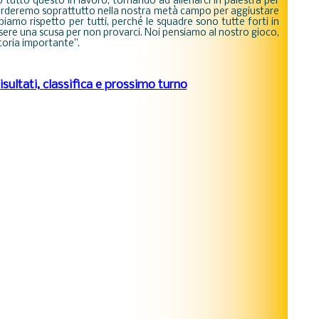
tutto questo in lavoro, tornando ad allenarci in palestra per
uarderemo soprattutto nella nostra metà campo per aggiustare
amo rispetto per tutti, perché le squadre sono tutte forti in
re una scusa per non provarci. Noi pensiamo al nostro gioco,
toria importante”.
isultati, classifica e prossimo turno