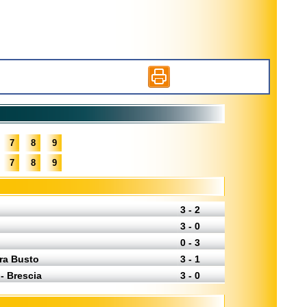
7
8
9
7
8
9
3 - 2
3 - 0
0 - 3
ra Busto
3 - 1
- Brescia
3 - 0