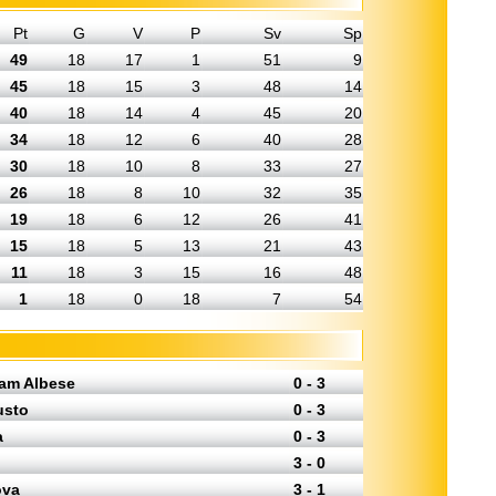
Pt
G
V
P
Sv
Sp
49
18
17
1
51
9
45
18
15
3
48
14
40
18
14
4
45
20
34
18
12
6
40
28
30
18
10
8
33
27
26
18
8
10
32
35
19
18
6
12
26
41
15
18
5
13
21
43
11
18
3
15
16
48
1
18
0
18
7
54
eam Albese
0 - 3
usto
0 - 3
a
0 - 3
3 - 0
ova
3 - 1