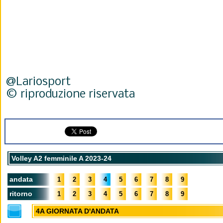
@Lariosport
© riproduzione riservata
Volley A2 femminile A 2023-24
andata
1
2
3
4
5
6
7
8
9
ritorno
1
2
3
4
5
6
7
8
9
4A GIORNATA D'ANDATA