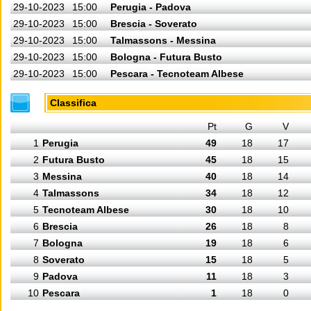
29-10-2023
15:00
Perugia - Padova
29-10-2023
15:00
Brescia - Soverato
29-10-2023
15:00
Talmassons - Messina
29-10-2023
15:00
Bologna - Futura Busto
29-10-2023
15:00
Pescara - Tecnoteam Albese
Classifica
Pt
G
V
1
Perugia
49
18
17
2
Futura Busto
45
18
15
3
Messina
40
18
14
4
Talmassons
34
18
12
5
Tecnoteam Albese
30
18
10
6
Brescia
26
18
8
7
Bologna
19
18
6
8
Soverato
15
18
5
9
Padova
11
18
3
10
Pescara
1
18
0