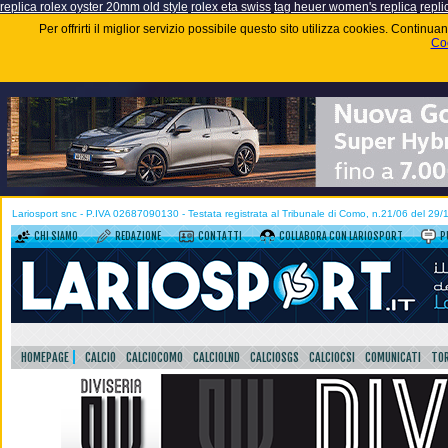
replica rolex oyster 20mm old style
rolex eta swiss
tag heuer women's replica
repli
Per offrirti il miglior servizio possibile questo sito utilizza cookies. Contin
Coo
Lariosport snc - P.IVA 02687090130 - Testata registrata al Tribunale di Como, n.21/06 del 29
CHI SIAMO
REDAZIONE
CONTATTI
COLLABORA CON LARIOSPORT
P
HOMEPAGE
CALCIO
CALCIOCOMO
CALCIOLND
CALCIOSGS
CALCIOCSI
COMUNICATI
TOR