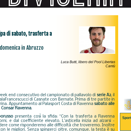
ipa di sabato, trasferta a
 domenica in Abruzzo
Luca Butti, libero del Pool Libertas
Cantù
 week end consecutivo del campionato di pallavolo di
serie A2
, il
laFrancescucci di Casnate con Bernate. Prima di tre partite in
urina. Appuntamento al Palasport Costa di Ravenna
sabato alle
a
Consar Ravenna
.
porusso
presenta così la sfida: “Con la trasferta a Ravenna
Spor
ni, e dal coefficiente elevato. L'asticella inizia ad alzarsi -
edere come risponderemo alle difficoltà che troveremo. Inoltre
on le migliori.
Senza spingerci oltre, comunque, la testa è su