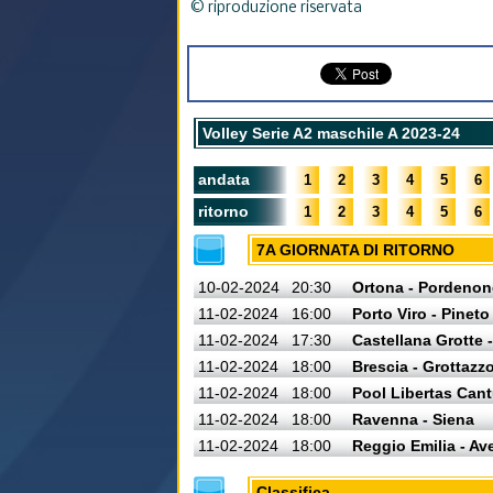
© riproduzione riservata
Volley Serie A2 maschile A 2023-24
andata
1
2
3
4
5
6
ritorno
1
2
3
4
5
6
7A GIORNATA DI RITORNO
10-02-2024
20:30
Ortona - Pordenon
11-02-2024
16:00
Porto Viro - Pineto
11-02-2024
17:30
Castellana Grotte 
11-02-2024
18:00
Brescia - Grottazz
11-02-2024
18:00
Pool Libertas Cant
11-02-2024
18:00
Ravenna - Siena
11-02-2024
18:00
Reggio Emilia - Av
Classifica