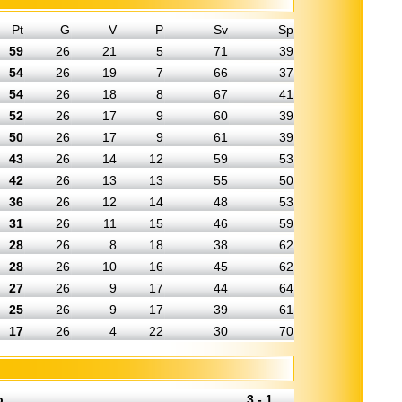
Pt
G
V
P
Sv
Sp
59
26
21
5
71
39
54
26
19
7
66
37
54
26
18
8
67
41
52
26
17
9
60
39
50
26
17
9
61
39
43
26
14
12
59
53
42
26
13
13
55
50
36
26
12
14
48
53
31
26
11
15
46
59
28
26
8
18
38
62
28
26
10
16
45
62
27
26
9
17
44
64
25
26
9
17
39
61
17
26
4
22
30
70
o
3 - 1