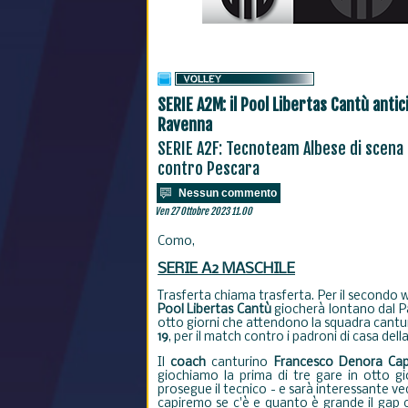
SERIE A2M: il Pool Libertas Cantù antic
Ravenna
SERIE A2F: Tecnoteam Albese di scena
contro Pescara
Nessun commento
Ven 27 Ottobre 2023 11.00
Como,
SERIE A2 MASCHILE
Trasferta chiama trasferta. Per il secondo
Pool Libertas Cantù
giocherà lontano dal Pa
otto giorni che attendono la squadra cant
19
, per il match contro i padroni di casa dell
Il
coach
canturino
Francesco Denora Ca
giochiamo la prima di tre gare in otto gior
prosegue il tecnico - e sarà interessante v
capiremo se c'è e quanto è grande il gap c