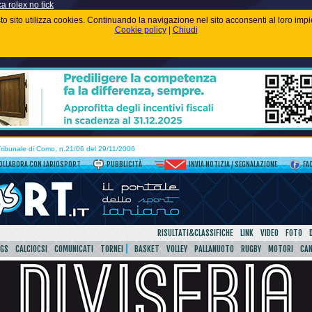
ca rolex no tick
uesto sito utilizza cookies. Continuando la navigazione nel sito acconsenti al loro im
Cookie policy
|
Chiudi
 Tribunale di Como, n.21/06 del 29/11/2006
OLLABORA CON LARIOSPORT
PUBBLICITÀ
INVIA NOTIZIA / SEGNALAZIONE
FA
RISULTATI&CLASSIFICHE
LINK
VIDEO
FOTO
SGS
CALCIOCSI
COMUNICATI
TORNEI
BASKET
VOLLEY
PALLANUOTO
RUGBY
MOTORI
CA