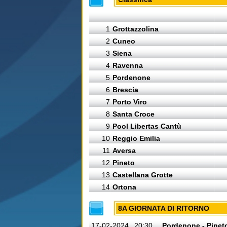
1
Grottazzolina
2
Cuneo
3
Siena
4
Ravenna
5
Pordenone
6
Brescia
7
Porto Viro
8
Santa Croce
9
Pool Libertas Cantù
10
Reggio Emilia
11
Aversa
12
Pineto
13
Castellana Grotte
14
Ortona
8A GIORNATA DI RITORNO
17-02-2024
20:30
Pordenone - Pinet