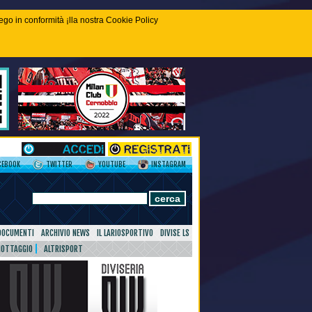
piego in conformità ¡lla nostra Cookie Policy
CEBOOK
TWITTER
YOUTUBE
INSTAGRAM
DOCUMENTI
ARCHIVIO NEWS
IL LARIOSPORTIVO
DIVISE LS
NOTTAGGIO
ALTRISPORT