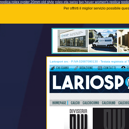
replica rolex oyster 20mm old style
rolex eta swiss
tag heuer women's replica
repli
Per offrirti il miglior servizio possibile q
Lariosport snc - P.IVA 02687090130 - Testata registrata al
CHI SIAMO
REDAZIONE
CONTATTI
C
HOMEPAGE
CALCIO
CALCIOCOMO
CALCIOLND
CALCIO