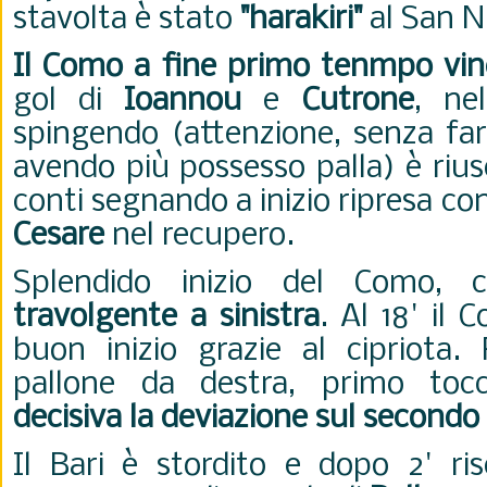
stavolta è stato
"harakiri"
al San N
Il Como a fine primo tenmpo vi
gol di
Ioannou
e
Cutrone
, nel
spingendo (attenzione, senza far
avendo più possesso palla) è rius
conti segnando a inizio ripresa co
Cesare
nel recupero.
Splendido inizio del Como
travolgente a sinistra
. Al 18' il 
buon inizio grazie al cipriota. 
pallone da destra, primo tocco
decisiva la deviazione sul secondo
Il Bari è stordito e dopo 2' ris