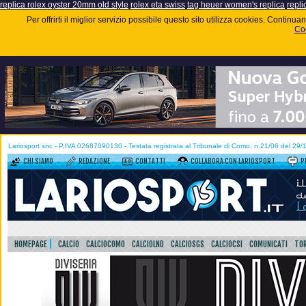
replica rolex oyster 20mm old style
rolex eta swiss
tag heuer women's replica
repli
Per offrirti il miglior servizio possibile questo sito utilizza cookies. Contin
Coo
Lariosport snc - P.IVA 02687090130 - Testata registrata al Tribunale di Como, n.21/06 del 29
CHI SIAMO
REDAZIONE
CONTATTI
COLLABORA CON LARIOSPORT
P
HOMEPAGE
CALCIO
CALCIOCOMO
CALCIOLND
CALCIOSGS
CALCIOCSI
COMUNICATI
TOR