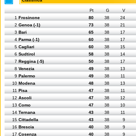
Classifica
Pt
G
V
1
Frosinone
80
38
24
2
Genoa (-1)
73
38
21
3
Bari
65
38
17
4
Parma (-1)
60
38
17
5
Cagliari
60
38
15
6
Sudtirol
58
38
14
7
Reggina (-5)
50
38
17
8
Venezia
49
38
13
9
Palermo
49
38
11
10
Modena
48
38
13
11
Pisa
47
38
11
12
Ascoli
47
38
12
13
Como
47
38
10
14
Ternana
43
38
11
15
Cittadella
43
38
9
16
Brescia
40
38
9
17
Cosenza
40
38
9