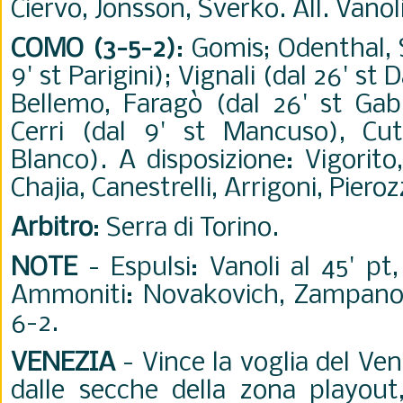
Ciervo, Jonsson, Sverko. All. Vanoli
COMO (3-5-2)
: Gomis; Odenthal, 
9' st Parigini); Vignali (dal 26' st
Bellemo, Faragò (dal 26' st Gabr
Cerri (dal 9' st Mancuso), Cut
Blanco). A disposizione: Vigorito
Chajia, Canestrelli, Arrigoni, Pieroz
Arbitro
: Serra di Torino.
NOTE
- Espulsi: Vanoli al 45' pt,
Ammoniti: Novakovich, Zampano,
6-2.
VENEZIA
- Vince la voglia del Vene
dalle secche della zona playou