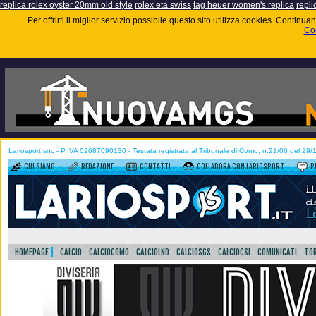
replica rolex oyster 20mm old style
rolex eta swiss
tag heuer women's replica
repli
Per offrirti il miglior servizio possibile questo sito utilizza cookies. Contin
Coo
Lariosport snc - P.IVA 02687090130 - Testata registrata al Tribunale di Como, n.21/06 del 29
CHI SIAMO
REDAZIONE
CONTATTI
COLLABORA CON LARIOSPORT
P
HOMEPAGE
CALCIO
CALCIOCOMO
CALCIOLND
CALCIOSGS
CALCIOCSI
COMUNICATI
TOR