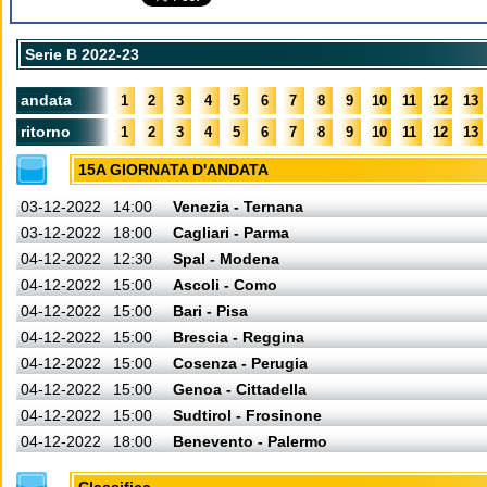
Serie B 2022-23
andata
1
2
3
4
5
6
7
8
9
10
11
12
13
ritorno
1
2
3
4
5
6
7
8
9
10
11
12
13
15A GIORNATA D'ANDATA
03-12-2022
14:00
Venezia - Ternana
03-12-2022
18:00
Cagliari - Parma
04-12-2022
12:30
Spal - Modena
04-12-2022
15:00
Ascoli - Como
04-12-2022
15:00
Bari - Pisa
04-12-2022
15:00
Brescia - Reggina
04-12-2022
15:00
Cosenza - Perugia
04-12-2022
15:00
Genoa - Cittadella
04-12-2022
15:00
Sudtirol - Frosinone
04-12-2022
18:00
Benevento - Palermo