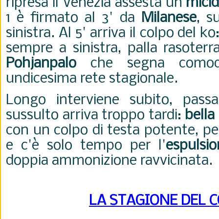
ripresa il Venezia assesta un
micid
1 è firmato al 3' da
Milanese
, s
sinistra.
Al 5' arriva il colpo del ko
sempre a sinistra, palla rasoterr
Pohjanpalo
che segna como
undicesima rete stagionale.
Longo interviene subito, passa
sussulto arriva troppo tardi:
bella
con un colpo di testa potente, per 
e c'è solo tempo per l'
espulsio
doppia ammonizione ravvicinata
LA STAGIONE DEL 