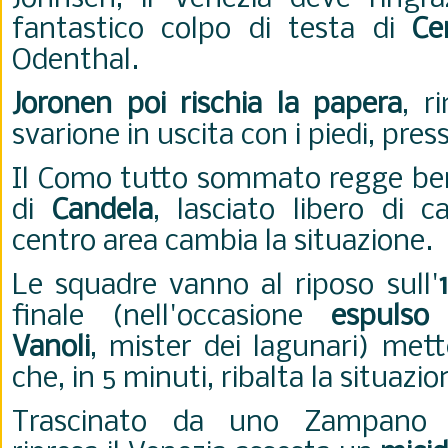
fantastico colpo di testa di
Cer
Odenthal.
Joronen poi rischia la papera
, r
svarione in uscita con i piedi, pre
Il Como tutto sommato regge bene
di
Candela
, lasciato libero di c
centro area cambia la situazione.
Le squadre vanno al riposo sull'
finale (nell'occasione
espulso
Vanoli
, mister dei lagunari) mett
che, in 5 minuti, ribalta la situazi
Trascinato da uno Zampano ex