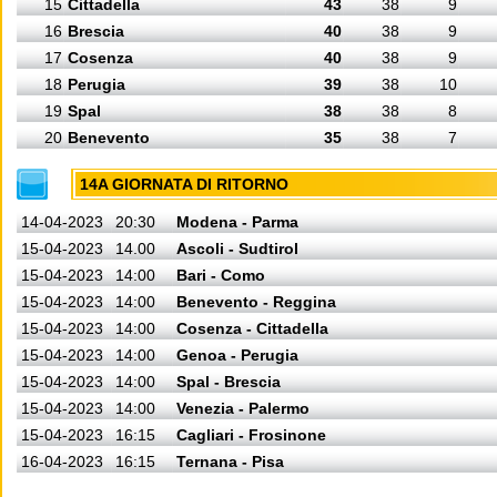
15
Cittadella
43
38
9
16
Brescia
40
38
9
17
Cosenza
40
38
9
18
Perugia
39
38
10
19
Spal
38
38
8
20
Benevento
35
38
7
14A GIORNATA DI RITORNO
14-04-2023
20:30
Modena - Parma
15-04-2023
14.00
Ascoli - Sudtirol
15-04-2023
14:00
Bari - Como
15-04-2023
14:00
Benevento - Reggina
15-04-2023
14:00
Cosenza - Cittadella
15-04-2023
14:00
Genoa - Perugia
15-04-2023
14:00
Spal - Brescia
15-04-2023
14:00
Venezia - Palermo
15-04-2023
16:15
Cagliari - Frosinone
16-04-2023
16:15
Ternana - Pisa