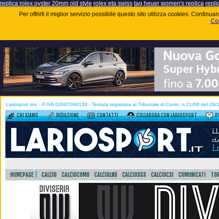
replica rolex oyster 20mm old style
rolex eta swiss
tag heuer women's replica
repli
Per offrirti il miglior servizio possibile questo sito utilizza cookies. Contin
Coo
Lariosport snc - P.IVA 02687090130 - Testata registrata al Tribunale di Como, n.21/06 del 29
CHI SIAMO
REDAZIONE
CONTATTI
COLLABORA CON LARIOSPORT
P
HOMEPAGE
CALCIO
CALCIOCOMO
CALCIOLND
CALCIOSGS
CALCIOCSI
COMUNICATI
TOR