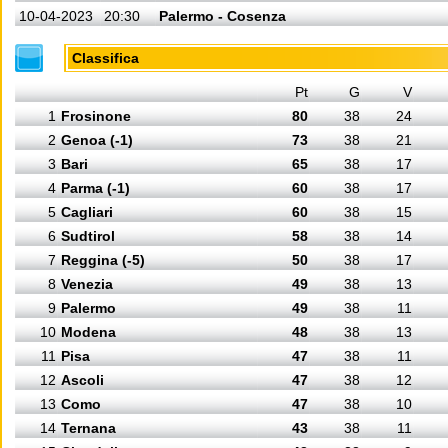
10-04-2023
20:30
Palermo - Cosenza
Classifica
Pt
G
V
1
Frosinone
80
38
24
2
Genoa (-1)
73
38
21
3
Bari
65
38
17
4
Parma (-1)
60
38
17
5
Cagliari
60
38
15
6
Sudtirol
58
38
14
7
Reggina (-5)
50
38
17
8
Venezia
49
38
13
9
Palermo
49
38
11
10
Modena
48
38
13
11
Pisa
47
38
11
12
Ascoli
47
38
12
13
Como
47
38
10
14
Ternana
43
38
11