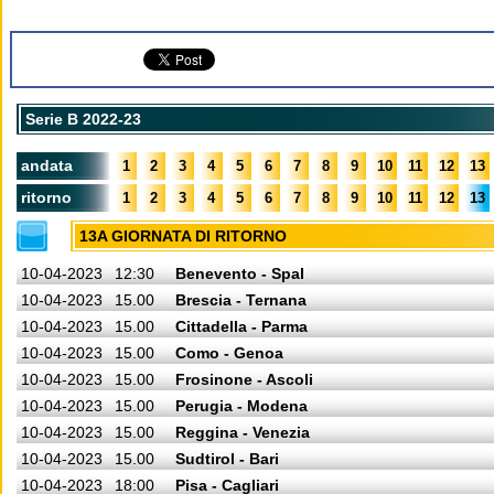
Serie B 2022-23
andata
1
2
3
4
5
6
7
8
9
10
11
12
13
ritorno
1
2
3
4
5
6
7
8
9
10
11
12
13
13A GIORNATA DI RITORNO
10-04-2023
12:30
Benevento - Spal
10-04-2023
15.00
Brescia - Ternana
10-04-2023
15.00
Cittadella - Parma
10-04-2023
15.00
Como - Genoa
10-04-2023
15.00
Frosinone - Ascoli
10-04-2023
15.00
Perugia - Modena
10-04-2023
15.00
Reggina - Venezia
10-04-2023
15.00
Sudtirol - Bari
10-04-2023
18:00
Pisa - Cagliari