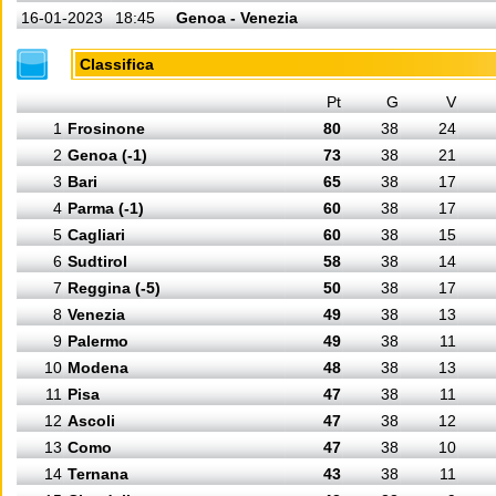
16-01-2023
18:45
Genoa - Venezia
Classifica
Pt
G
V
1
Frosinone
80
38
24
2
Genoa (-1)
73
38
21
3
Bari
65
38
17
4
Parma (-1)
60
38
17
5
Cagliari
60
38
15
6
Sudtirol
58
38
14
7
Reggina (-5)
50
38
17
8
Venezia
49
38
13
9
Palermo
49
38
11
10
Modena
48
38
13
11
Pisa
47
38
11
12
Ascoli
47
38
12
13
Como
47
38
10
14
Ternana
43
38
11