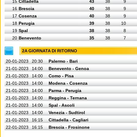
15
Cittadella
43
38
9
16
Brescia
40
38
9
17
Cosenza
40
38
9
18
Perugia
39
38
10
19
Spal
38
38
8
20
Benevento
35
38
7
2A GIORNATA DI RITORNO
20-01-2023
20:30
Palermo - Bari
21-01-2023
14:00
Benevento - Genoa
21-01-2023
14:00
Como - Pisa
21-01-2023
14:00
Modena - Cosenza
21-01-2023
14:00
Parma - Perugia
21-01-2023
14:00
Reggina - Ternana
21-01-2023
14:00
Spal - Ascoli
21-01-2023
14:00
Venezia - Sudtirol
21-01-2023
16:15
Cittadella - Cagliari
22-01-2023
16:15
Brescia - Frosinone