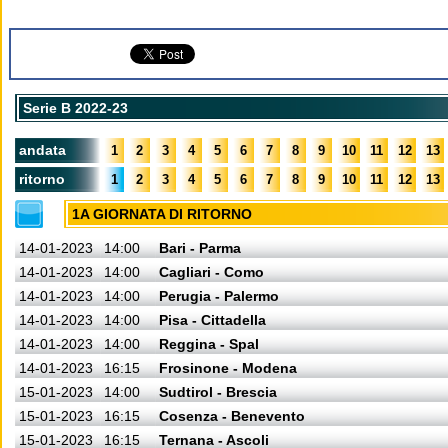
Serie B 2022-23
andata
1
2
3
4
5
6
7
8
9
10
11
12
13
ritorno
1
2
3
4
5
6
7
8
9
10
11
12
13
1A GIORNATA DI RITORNO
14-01-2023
14:00
Bari - Parma
14-01-2023
14:00
Cagliari - Como
14-01-2023
14:00
Perugia - Palermo
14-01-2023
14:00
Pisa - Cittadella
14-01-2023
14:00
Reggina - Spal
14-01-2023
16:15
Frosinone - Modena
15-01-2023
14:00
Sudtirol - Brescia
15-01-2023
16:15
Cosenza - Benevento
15-01-2023
16:15
Ternana - Ascoli