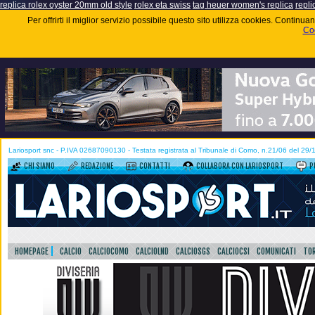
replica rolex oyster 20mm old style
rolex eta swiss
tag heuer women's replica
repli
Per offrirti il miglior servizio possibile questo sito utilizza cookies. Contin
Coo
Lariosport snc - P.IVA 02687090130 - Testata registrata al Tribunale di Como, n.21/06 del 29
CHI SIAMO
REDAZIONE
CONTATTI
COLLABORA CON LARIOSPORT
P
HOMEPAGE
CALCIO
CALCIOCOMO
CALCIOLND
CALCIOSGS
CALCIOCSI
COMUNICATI
TOR