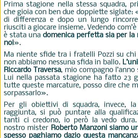
Prima stagione nella stessa squadra, pr
che gioia con ben due doppiette siglate
di differenza e dopo un lungo rincorr
riusciti a giocare insieme. Vedendo com’è
è stata una
domenica perfetta sia per la 
noi
».
Ma niente sfide tra i fratelli Pozzi su ch
non abbiamo nessuna sfida in ballo.
L’uni
Riccardo Traversa
, mio compagno l’anno s
Lui nella passata stagione ha fatto 23 g
tutte queste marcature, posso dire che mi
sorpassarlo».
Per gli obiettivi di squadra, invece, la 
raggiunta, si può puntare alla qualific
tanti ci credono, io però la vedo dura
nostro mister
Roberto Manzoni siamo una
spesso paghiamo dazio questa mancanza