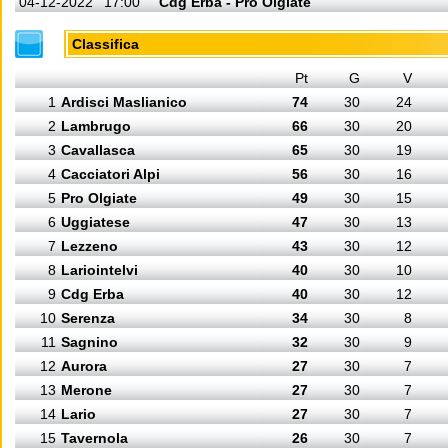
04-12-2022
17:00
Cdg Erba - Pro Olgiate
Classifica
Pt
G
V
1
Ardisci Maslianico
74
30
24
2
Lambrugo
66
30
20
3
Cavallasca
65
30
19
4
Cacciatori Alpi
56
30
16
5
Pro Olgiate
49
30
15
6
Uggiatese
47
30
13
7
Lezzeno
43
30
12
8
Lariointelvi
40
30
10
9
Cdg Erba
40
30
12
10
Serenza
34
30
8
11
Sagnino
32
30
9
12
Aurora
27
30
7
13
Merone
27
30
7
14
Lario
27
30
7
15
Tavernola
26
30
7