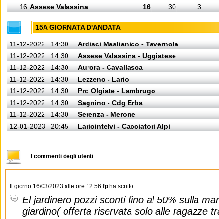
16
Assese Valassina
16
30
3
15A GIORNATA D'ANDATA
11-12-2022
14:30
Ardisci Maslianico - Tavernola
11-12-2022
14:30
Assese Valassina - Uggiatese
11-12-2022
14:30
Aurora - Cavallasca
11-12-2022
14:30
Lezzeno - Lario
11-12-2022
14:30
Pro Olgiate - Lambrugo
11-12-2022
14:30
Sagnino - Cdg Erba
11-12-2022
14:30
Serenza - Merone
12-01-2023
20:45
Lariointelvi - Cacciatori Alpi
I commenti degli utenti
Il giorno 16/03/2023 alle ore 12.56
fp
ha scritto...
El jardinero pozzi sconti fino al 50% sulla ma
giardino( offerta riservata solo alle ragazze tra