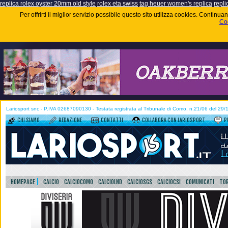
replica rolex oyster 20mm old style
rolex eta swiss
tag heuer women's replica
repli
Per offrirti il miglior servizio possibile questo sito utilizza cookies. Contin
Coo
Lariosport snc - P.IVA 02687090130 - Testata registrata al Tribunale di Como, n.21/06 del 29
CHI SIAMO
REDAZIONE
CONTATTI
COLLABORA CON LARIOSPORT
P
HOMEPAGE
CALCIO
CALCIOCOMO
CALCIOLND
CALCIOSGS
CALCIOCSI
COMUNICATI
TOR