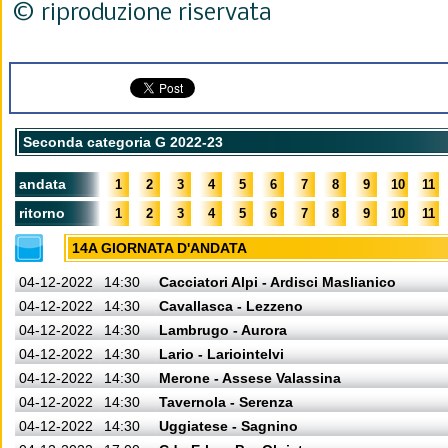
© riproduzione riservata
Seconda categoria G 2022-23
andata
1
2
3
4
5
6
7
8
9
10
11
ritorno
1
2
3
4
5
6
7
8
9
10
11
14A GIORNATA D'ANDATA
04-12-2022
14:30
Cacciatori Alpi - Ardisci Maslianico
04-12-2022
14:30
Cavallasca - Lezzeno
04-12-2022
14:30
Lambrugo - Aurora
04-12-2022
14:30
Lario - Lariointelvi
04-12-2022
14:30
Merone - Assese Valassina
04-12-2022
14:30
Tavernola - Serenza
04-12-2022
14:30
Uggiatese - Sagnino