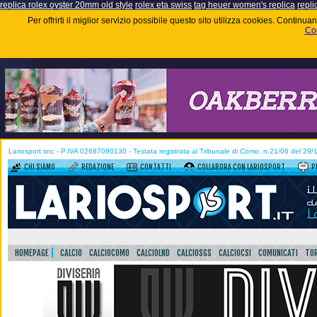
replica rolex oyster 20mm old style
rolex eta swiss
tag heuer women's replica
repli
Per offrirti il miglior servizio possibile questo sito utilizza cookies. Contin
Coo
Lariosport snc - P.IVA 02687090130 - Testata registrata al Tribunale di Como, n.21/06 del 29
CHI SIAMO
REDAZIONE
CONTATTI
COLLABORA CON LARIOSPORT
P
HOMEPAGE
CALCIO
CALCIOCOMO
CALCIOLND
CALCIOSGS
CALCIOCSI
COMUNICATI
TOR