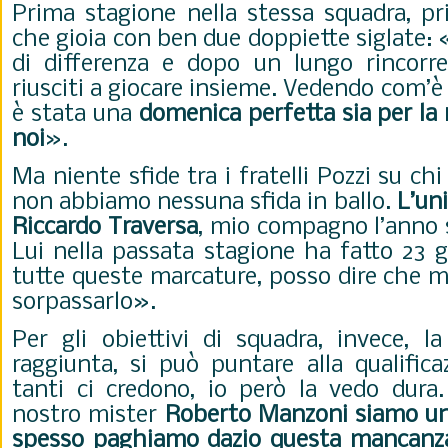
Prima stagione nella stessa squadra, pr
che gioia con ben due doppiette siglate
di differenza e dopo un lungo rincorr
riusciti a giocare insieme. Vedendo com’è
è stata una
domenica perfetta sia per la 
noi
».
Ma niente sfide tra i fratelli Pozzi su ch
non abbiamo nessuna sfida in ballo.
L’uni
Riccardo Traversa
, mio compagno l’anno s
Lui nella passata stagione ha fatto 23 g
tutte queste marcature, posso dire che mi
sorpassarlo».
Per gli obiettivi di squadra, invece, la 
raggiunta, si può puntare alla qualific
tanti ci credono, io però la vedo dura
nostro mister
Roberto Manzoni siamo una
spesso paghiamo dazio questa mancanza