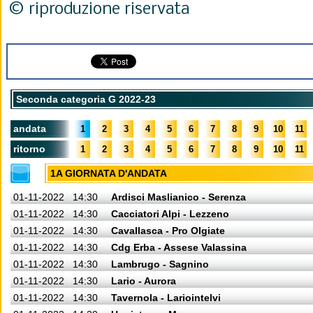
© riproduzione riservata
Seconda categoria G 2022-23
andata
1
2
3
4
5
6
7
8
9
10
11
ritorno
1
2
3
4
5
6
7
8
9
10
11
1A GIORNATA D'ANDATA
01-11-2022
14:30
Ardisci Maslianico - Serenza
01-11-2022
14:30
Cacciatori Alpi - Lezzeno
01-11-2022
14:30
Cavallasca - Pro Olgiate
01-11-2022
14:30
Cdg Erba - Assese Valassina
01-11-2022
14:30
Lambrugo - Sagnino
01-11-2022
14:30
Lario - Aurora
01-11-2022
14:30
Tavernola - Lariointelvi