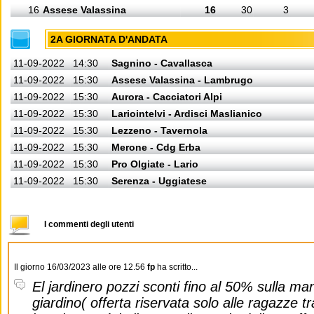
16
Assese Valassina
16
30
3
2A GIORNATA D'ANDATA
11-09-2022
14:30
Sagnino - Cavallasca
11-09-2022
15:30
Assese Valassina - Lambrugo
11-09-2022
15:30
Aurora - Cacciatori Alpi
11-09-2022
15:30
Lariointelvi - Ardisci Maslianico
11-09-2022
15:30
Lezzeno - Tavernola
11-09-2022
15:30
Merone - Cdg Erba
11-09-2022
15:30
Pro Olgiate - Lario
11-09-2022
15:30
Serenza - Uggiatese
I commenti degli utenti
Il giorno 16/03/2023 alle ore 12.56
fp
ha scritto...
El jardinero pozzi sconti fino al 50% sulla ma
giardino( offerta riservata solo alle ragazze tra