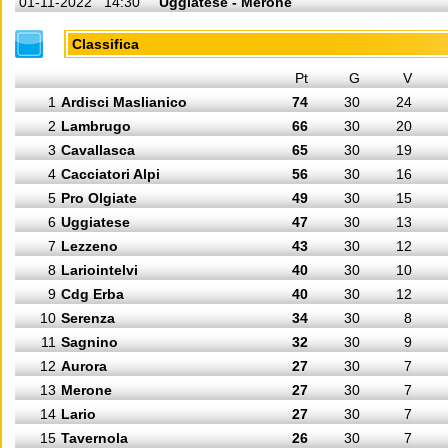
01-11-2022
14:30
Uggiatese - Merone
Classifica
Pt
G
V
1
Ardisci Maslianico
74
30
24
2
Lambrugo
66
30
20
3
Cavallasca
65
30
19
4
Cacciatori Alpi
56
30
16
5
Pro Olgiate
49
30
15
6
Uggiatese
47
30
13
7
Lezzeno
43
30
12
8
Lariointelvi
40
30
10
9
Cdg Erba
40
30
12
10
Serenza
34
30
8
11
Sagnino
32
30
9
12
Aurora
27
30
7
13
Merone
27
30
7
14
Lario
27
30
7
15
Tavernola
26
30
7