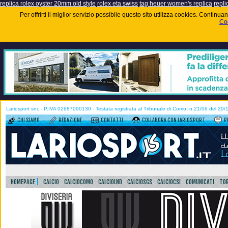
replica rolex oyster 20mm old style
rolex eta swiss
tag heuer women's replica
repli
Per offrirti il miglior servizio possibile questo sito utilizza cookies. Contin
Coo
Lariosport snc - P.IVA 02687090130 - Testata registrata al Tribunale di Como, n.21/06 del 29
CHI SIAMO
REDAZIONE
CONTATTI
COLLABORA CON LARIOSPORT
P
HOMEPAGE
CALCIO
CALCIOCOMO
CALCIOLND
CALCIOSGS
CALCIOCSI
COMUNICATI
TOR