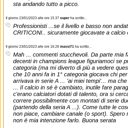
sta andando tutto a picco.
Il giorno 23/01/2023 alle ore 15.37
super
ha scritto...
Professionisti ...se il livello e basso non anda
CRITICONI.. sicuramente giocavate a calcio 
Il giorno 23/01/2023 alle ore 16.26
massi71
ha scritto...
Mah ... commenti stucchevoli. Da parte mia fa
decenti in champions league figuriamoci se p
categoria (ma mi diverto di più a vedere que
che 10 anni fa in 1° categoria giocava chi per
arrivava in serie A ... 'ai miei tempi'... ma ch
... Il calcio in sé è cambiato, inutile fare para
c'erano calciatori dotati di talento, ora si cerc
correre possibilmente con montati di serie d
(partendo della seria A ...). Come tutte le co
non piace, cambiare canale (o sport). Spero 
non è mia intenzione farlo. Buona serata