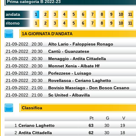
Prima categoria B 2022-23
andata
1
2
3
4
5
6
7
8
9
10
11
ritorno
1
2
3
4
5
6
7
8
9
10
11
1A GIORNATA D'ANDATA
21-09-2022
20:30
Alto Lario - Faloppiese Ronago
21-09-2022
20:30
Cantù - Guanzatese
21-09-2022
20:30
Menaggio - Ardita Cittadella
21-09-2022
20:30
Monnet Xenia - Albate Hf
21-09-2022
20:30
Porlezzese - Luisago
21-09-2022
20:30
Rovellasca - Ceriano Laghetto
21-09-2022
21:00
Bovisio Masciago - Don Bosco Cesano
21-09-2022
21:00
Sc United - Albavilla
Classifica
Pt
G
V
1
Ceriano Laghetto
63
30
19
2
Ardita Cittadella
62
30
18