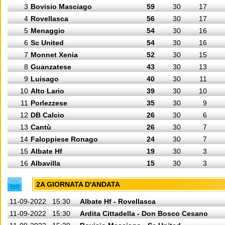
3
Bovisio Masciago
59
30
17
4
Rovellasca
56
30
17
5
Menaggio
54
30
16
6
Sc United
54
30
16
7
Monnet Xenia
52
30
15
8
Guanzatese
43
30
13
9
Luisago
40
30
11
10
Alto Lario
39
30
10
11
Porlezzese
35
30
9
12
DB Calcio
26
30
6
13
Cantù
26
30
7
14
Faloppiese Ronago
24
30
7
15
Albate Hf
19
30
3
16
Albavilla
15
30
3
2A GIORNATA D'ANDATA
11-09-2022
15:30
Albate Hf - Rovellasca
11-09-2022
15:30
Ardita Cittadella - Don Bosco Cesano