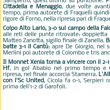
Sampietro, quest'ultimo su punizione.
P
Cittadella e Menaggio
, due volte avant
tempo, prima autorete di Fraquelli quindi
rigore di Forno, nella ripresa pari di Fraque
Colpo Alto Lario, 3-0 sul campo della Fa
alle reti delle punte ritrovate: doppiett
Matteo Zanotta, sigillo finale di Zanella.
B
batte 3-1 il Cantù
: apre De Giorgio, nel
Merlini poi autorete di Colombo e tris anc
Il Monnet Xenia torna a vincere con il 2-
Hf
, in gol Ababio nel primo tempo e C
ripresa, nel finale accorcia Stamerra.
L'Al
con l'Sc United
, Cicola fa 0-1, Serpieri 
prima dell'1-2 di Garofoli.