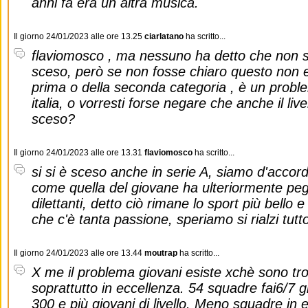
anni fa era un altra musica.
Il giorno 24/01/2023 alle ore 13.25
ciarlatano
ha scritto...
flaviomosco , ma nessuno ha detto che non sia
sceso, però se non fosse chiaro questo non e
prima o della seconda categoria , è un problema
italia, o vorresti forse negare che anche il live
sceso?
Il giorno 24/01/2023 alle ore 13.31
flaviomosco
ha scritto...
si si è sceso anche in serie A, siamo d'accor
come quella del giovane ha ulteriormente peg
dilettanti, detto ciò rimane lo sport più bello
che c'è tanta passione, speriamo si rialzi tut
Il giorno 24/01/2023 alle ore 13.44
moutrap
ha scritto...
X me il problema giovani esiste xchè sono tr
soprattutto in eccellenza. 54 squadre fai6/7 g
300 e più giovani di livello. Meno squadre in e