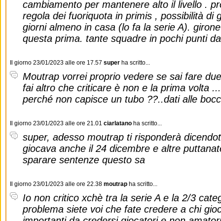
cambiamento per mantenere alto il livello . pr
regola dei fuoriquota in primis , possibilità di 
giorni almeno in casa (lo fa la serie A). gir
questa prima. tante squadre in pochi punti da
Il giorno 23/01/2023 alle ore 17.57
super
ha scritto...
Moutrap vorrei proprio vedere se sai fare due
fai altro che criticare è non e la prima volta ...
perché non capisce un tubo ??..dati alle boc
Il giorno 23/01/2023 alle ore 21.01
ciarlatano
ha scritto...
super, adesso moutrap ti risponderà dicendoti
giocava anche il 24 dicembre e altre puttanate 
sparare sentenze questo sa
Il giorno 23/01/2023 alle ore 22.38
moutrap
ha scritto...
Io non critico xchè tra la serie A e la 2/3 catego
problema siete voi che fate credere a chi gioc
importanti da credersi giocatori e non amatori