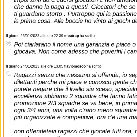
che danno la paga a questi. Giocatori che se g
ti guardano storto . Purtroppo qui la passione
la prima cosa. Alle boccie ho vinto ai giochi d
Il giorno 23/01/2023 alle ore 22.39
moutrap
ha scritto...
Poi ciarlatano il nome una garanzia e piace o 
giocava. Non come adesso che poverini i cam
Il giorno 24/01/2023 alle ore 13.05
flaviomosco
ha scritto...
Ragazzi senza che nessuno si offenda, io seg
dilettanti perche mi piace e conosco gente c
potete negare che il livello sia sceso, specia
eccellenza abbiamo 2 squadre che fanno fatica
promozione 2/3 squadre se va bene, in prim
ogni 3/4 anni, una volta c'rano meno squadre 
più organizzate e competitive, ora c'è una 
non offendetevi ragazzi che giocate tutt'ora,