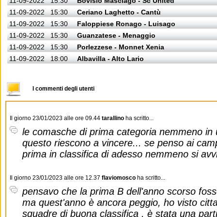
11-09-2022
15:30
Bovisio Masciago - Sc United
11-09-2022
15:30
Ceriano Laghetto - Cantù
11-09-2022
15:30
Faloppiese Ronago - Luisago
11-09-2022
15:30
Guanzatese - Menaggio
11-09-2022
15:30
Porlezzese - Monnet Xenia
11-09-2022
18:00
Albavilla - Alto Lario
I commenti degli utenti
Il giorno 23/01/2023 alle ore 09.44
tarallino
ha scritto...
le comasche di prima categoria nemmeno in
questo riescono a vincere... se penso ai campi
prima in classifica di adesso nemmeno si avvi
Il giorno 23/01/2023 alle ore 12.37
flaviomosco
ha scritto...
pensavo che la prima B dell'anno scorso foss
ma quest'anno è ancora peggio, ho visto citt
squadre di buona classifica , è stata una part