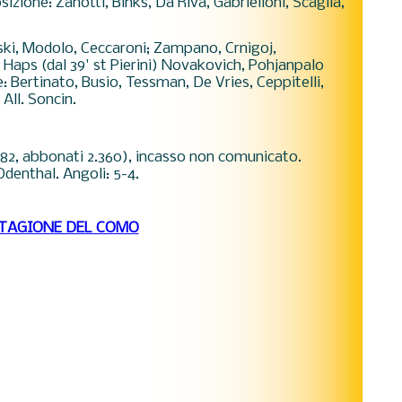
izione: Zanotti, Binks, Da Riva, Gabrielloni, Scaglia,
ki, Modolo, Ceccaroni; Zampano, Crnigoj,
, Haps (dal 39' st Pierini) Novakovich, Pohjanpalo
: Bertinato, Busio, Tessman, De Vries, Ceppitelli,
All. Soncin.
.582, abbonati 2.360), incasso non comunicato.
denthal. Angoli: 5-4.
STAGIONE DEL COMO