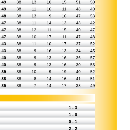
49
38
13
10
15
51
50
49
38
11
16
11
48
49
48
38
13
9
16
47
53
47
38
11
14
13
48
42
47
38
12
11
15
40
47
47
38
10
17
11
47
48
43
38
11
10
17
37
52
43
38
9
16
13
34
45
40
38
9
13
16
36
57
40
38
9
13
16
30
53
39
38
10
9
19
40
52
38
38
8
14
16
41
51
35
38
7
14
17
33
49
1 - 3
1 - 0
0 - 1
2 - 2