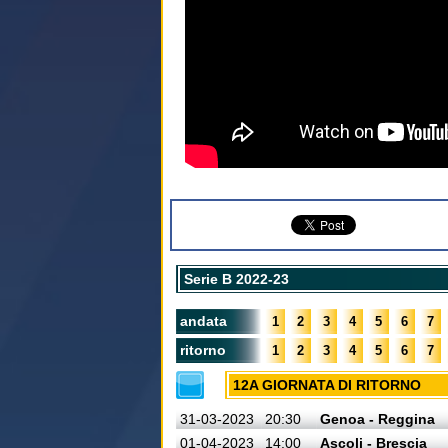
Serie B 2022-23
andata
1
2
3
4
5
6
7
ritorno
1
2
3
4
5
6
7
12A GIORNATA DI RITORNO
31-03-2023
20:30
Genoa - Reggina
01-04-2023
14:00
Ascoli - Brescia