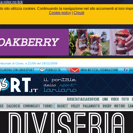
ca rolex no tick
uesto sito utilizza cookies. Continuando la navigazione nel sito acconsenti al loro im
Cookie policy
|
Chiudi
 Tribunale di Como, n.21/06 del 29/11/2006
OLLABORA CON LARIOSPORT
PUBBLICITÀ
INVIA NOTIZIA / SEGNALAZIONE
FA
RISULTATI&CLASSIFICHE
LINK
VIDEO
FOTO
SGS
CALCIOCSI
COMUNICATI
TORNEI
BASKET
VOLLEY
PALLANUOTO
RUGBY
MOTORI
CA