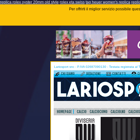
replica rolex oyster 20mm old style
rolex eta swiss
tag heuer women's replica
repli
Per offrirti il miglior servizio possibile q
Lariosport snc - P.IVA 02687090130 - Testata registrata al
CHI SIAMO
REDAZIONE
CONTATTI
C
HOMEPAGE
CALCIO
CALCIOCOMO
CALCIOLND
CALCIO