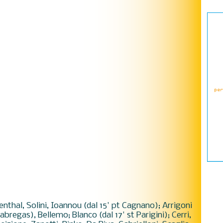
denthal, Solini, Ioannou (dal 15' pt Cagnano); Arrigoni
 Fabregas), Bellemo; Blanco (dal 17' st Parigini); Cerri,