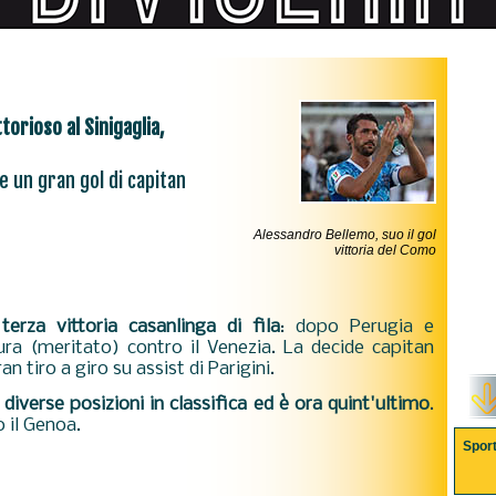
orioso al Sinigaglia,
 un gran gol di capitan
Alessandro Bellemo, suo il gol
vittoria del Como
 terza vittoria casanlinga di fila
: dopo Perugia e
ra (meritato) contro il Venezia. La decide capitan
an tiro a giro su assist di Parigini.
 diverse posizioni in classifica ed è ora quint'ultimo
.
 il Genoa.
Spor