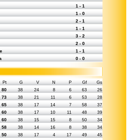
1 - 1
1 - 0
2 - 1
1 - 1
3 - 2
2 - 0
e
1 - 1
a
0 - 0
Pt
G
V
N
P
Gf
Gs
80
38
24
8
6
63
26
73
38
21
11
6
53
28
65
38
17
14
7
58
37
60
38
17
10
11
48
39
60
38
15
15
8
50
34
58
38
14
16
8
38
34
50
38
17
4
17
49
45