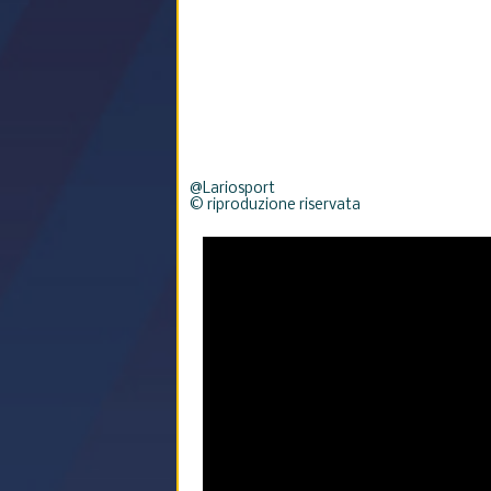
@Lariosport
© riproduzione riservata