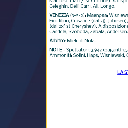
Mancuso (dal 17' st Cutrone). A dispos
Celeghin, Delli Carri. All. Longo.
VENEZIA
(3-5-2): Maenpaa; Wisniews
Fiordilino, Cuisance (dal 28' Johnsen)
(dal 28' st Cheryshev). A disposizione
Candela, Svoboda, Zabala, Andersen. 
Arbitro
: Miele di Nola.
NOTE
- Spettatori: 3.942 (paganti 1
Ammoniti: Solini, Haps, Wisniewski, O
LA 