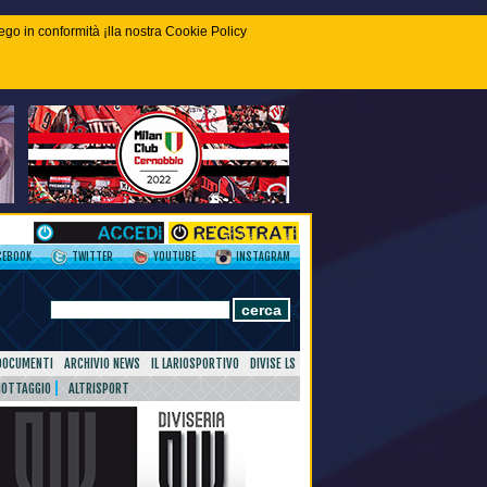
piego in conformità ¡lla nostra Cookie Policy
CEBOOK
TWITTER
YOUTUBE
INSTAGRAM
DOCUMENTI
ARCHIVIO NEWS
IL LARIOSPORTIVO
DIVISE LS
NOTTAGGIO
ALTRISPORT