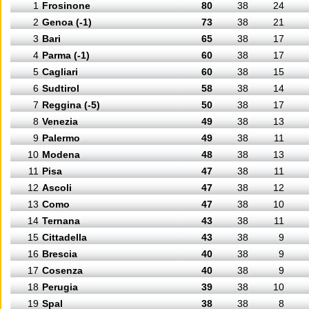
1
Frosinone
80
38
24
2
Genoa (-1)
73
38
21
3
Bari
65
38
17
4
Parma (-1)
60
38
17
5
Cagliari
60
38
15
6
Sudtirol
58
38
14
7
Reggina (-5)
50
38
17
8
Venezia
49
38
13
9
Palermo
49
38
11
10
Modena
48
38
13
11
Pisa
47
38
11
12
Ascoli
47
38
12
13
Como
47
38
10
14
Ternana
43
38
11
15
Cittadella
43
38
9
16
Brescia
40
38
9
17
Cosenza
40
38
9
18
Perugia
39
38
10
19
Spal
38
38
8