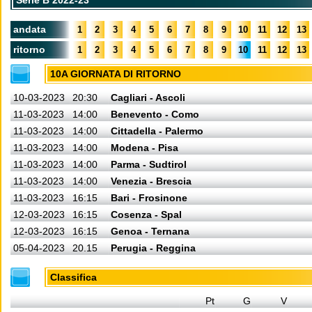
Serie B 2022-23
andata
1
2
3
4
5
6
7
8
9
10
11
12
13
ritorno
1
2
3
4
5
6
7
8
9
10
11
12
13
10A GIORNATA DI RITORNO
10-03-2023
20:30
Cagliari - Ascoli
11-03-2023
14:00
Benevento - Como
11-03-2023
14:00
Cittadella - Palermo
11-03-2023
14:00
Modena - Pisa
11-03-2023
14:00
Parma - Sudtirol
11-03-2023
14:00
Venezia - Brescia
11-03-2023
16:15
Bari - Frosinone
12-03-2023
16:15
Cosenza - Spal
12-03-2023
16:15
Genoa - Ternana
05-04-2023
20.15
Perugia - Reggina
Classifica
Pt
G
V