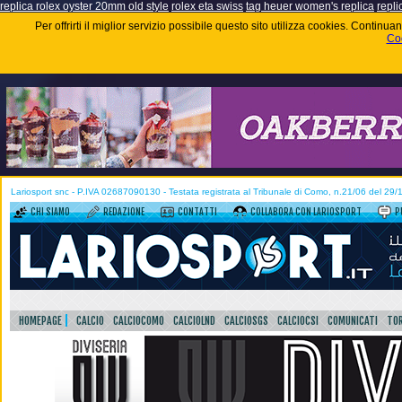
replica rolex oyster 20mm old style
rolex eta swiss
tag heuer women's replica
repli
Per offrirti il miglior servizio possibile questo sito utilizza cookies. Contin
Coo
Lariosport snc - P.IVA 02687090130 - Testata registrata al Tribunale di Como, n.21/06 del 29
CHI SIAMO
REDAZIONE
CONTATTI
COLLABORA CON LARIOSPORT
P
HOMEPAGE
CALCIO
CALCIOCOMO
CALCIOLND
CALCIOSGS
CALCIOCSI
COMUNICATI
TOR