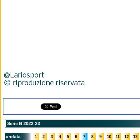
@Lariosport
© riproduzione riservata
Serie B 2022-23
andata
1
2
3
4
5
6
7
8
9
10
11
12
13