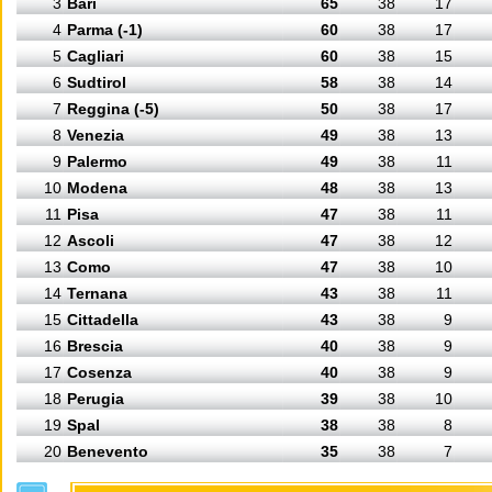
3
Bari
65
38
17
4
Parma (-1)
60
38
17
5
Cagliari
60
38
15
6
Sudtirol
58
38
14
7
Reggina (-5)
50
38
17
8
Venezia
49
38
13
9
Palermo
49
38
11
10
Modena
48
38
13
11
Pisa
47
38
11
12
Ascoli
47
38
12
13
Como
47
38
10
14
Ternana
43
38
11
15
Cittadella
43
38
9
16
Brescia
40
38
9
17
Cosenza
40
38
9
18
Perugia
39
38
10
19
Spal
38
38
8
20
Benevento
35
38
7