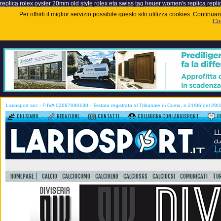
replica rolex oyster 20mm old style
rolex eta swiss
tag heuer women's replica
repli
Per offrirti il miglior servizio possibile questo sito utilizza cookies. Contin
Coo
Lariosport snc - P.IVA 02687090130 - Testata registrata al Tribunale di Como, n.21/06 del 29
CHI SIAMO
REDAZIONE
CONTATTI
COLLABORA CON LARIOSPORT
P
HOMEPAGE
CALCIO
CALCIOCOMO
CALCIOLND
CALCIOSGS
CALCIOCSI
COMUNICATI
TOR