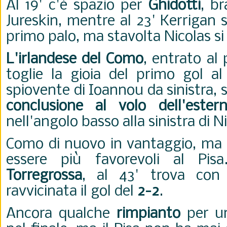
Al 19' c'è spazio per
Ghidotti
, b
Jureskin, mentre al 23' Kerrigan
primo palo, ma stavolta Nicolas 
L'irlandese del Como
, entrato al 
toglie la gioia del primo gol al
spiovente di Ioannou da sinistra, 
conclusione al volo dell'ester
nell'angolo basso alla sinistra di N
Como di nuovo in vantaggio, ma
essere più favorevoli al Pis
Torregrossa
, al 43' trova con
ravvicinata il gol del
2-2
.
Ancora qualche
rimpianto
per un