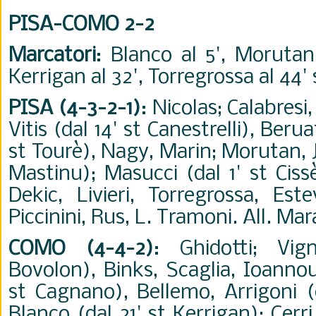
PISA-COMO 2-2
Marcatori
: Blanco al 5', Morutan 
Kerrigan al 32', Torregrossa al 44' 
PISA (4-3-2-1)
: Nicolas; Calabres
Vitis (dal 14' st Canestrelli), Berua
st Tourè), Nagy, Marin; Morutan, J
Mastinu); Masucci (dal 1' st Ciss
Dekic, Livieri, Torregrossa, Est
Piccinini, Rus, L. Tramoni. All. Mar
COMO (4-4-2)
: Ghidotti; Vig
Bovolon), Binks, Scaglia, Ioannou
st Cagnano), Bellemo, Arrigoni (d
Blanco (dal 21' st Kerrigan); Cerr