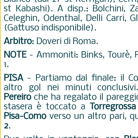
st Kabashi). A disp.: Bolchini, Za
Celeghin, Odenthal, Delli Carri, Gl
(Gattuso indisponibile).
Arbitro
: Doveri di Roma.
NOTE
- Ammoniti: Binks, Tourè, Pa
1.
PISA
- Partiamo dal finale: il 
altro gol nei minuti conclusiv
Pereiro
che ha regalato il pareggio 
stasera è toccato a
Torregrossa
Pisa-Como
verso un altro pari, q
2
.