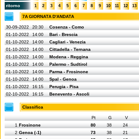
ritorno
1
2
3
4
5
6
7
8
9
10
11
12
13
7A GIORNATA D'ANDATA
30-09-2022
20:30
Cosenza - Como
01-10-2022
14:00
Bari - Brescia
01-10-2022
14:00
Cagliari - Venezia
01-10-2022
14:00
Cittadella - Ternana
01-10-2022
14:00
Modena - Reggina
01-10-2022
14:00
Palermo - Sudtirol
01-10-2022
14:00
Parma - Frosinone
01-10-2022
14:00
Spal - Genoa
01-10-2022
16:15
Perugia - Pisa
02-10-2022
16:15
Benevento - Ascoli
Classifica
Pt
G
V
1
Frosinone
80
38
24
2
Genoa (-1)
73
38
21