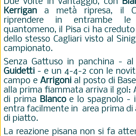
Due volte in vantaggio, con
Bla
Kerrigan
a metà ripresa, il 
riprendere in entrambe le 
quantomeno, il Pisa ci ha creduto
dello stesso Cagliari visto al Sini
campionato.
Senza Gattuso in panchina - al 
Guidetti
- e un 4-4-2 con le novi
campo e
Arrigoni
al posto di Base
alla prima fiammata arriva il gol: 
di prima
Blanco
e lo spagnolo - 
entra facilmente in area prima di
di piatto.
La reazione pisana non si fa atte