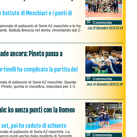
 battute di Meschiari e i punti di
Commenta
mpionato di pallavolo di Serie A2 maschile e lo ha
Lun 22 Dicembre 2025 07.45
nante. Battuta Brescia nel derby, rimontando dal 2-
ade ancora: Pineto passa a
artinelli ha complicato la partita dei
Commenta
nato di pallavolo di Serie A2 maschile. Questa
Dom 14 Dicembre 2025 11.30
 Pineto, quinta in classifica, impostasi per 1-3.
ale: ko senza punti con la Romeo
e set, poi ha ceduto di schianto
nato di pallavolo di Serie A2 maschile. La
Commenta
enza punti anche dalla trasferta di Sorrento,