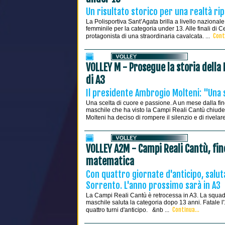
Un risultato storico per una realtà ri
La Polisportiva Sant’Agata brilla a livello nazional
femminile per la categoria under 13. Alle finali di
Cont
protagonista di una straordinaria cavalcata. ...
VOLLEY M - Prosegue la storia della 
di A3
Il presidente Ambrogio Molteni: "Una s
Una scelta di cuore e passione. A un mese dalla fin
maschile che ha visto la Campi Reali Cantù chiuder
Molteni ha deciso di rompere il silenzio e di rivelare
VOLLEY A2M - Campi Reali Cantù, fin
matematica
Con quattro giornate d'anticipo, saluta 
Sorrento. L'anno prossimo sarà in A3
La Campi Reali Cantù è retrocessa in A3. La squad
maschile saluta la categoria dopo 13 anni. Fatale 
Continua...
quattro turni d'anticipo. &nb ...