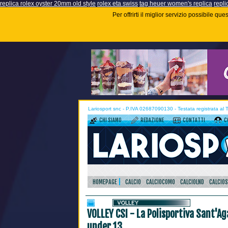
replica rolex oyster 20mm old style
rolex eta swiss
tag heuer women's replica
repli
Per offrirti il miglior servizio possibile q
Lariosport snc - P.IVA 02687090130 - Testata registrata al
CHI SIAMO
REDAZIONE
CONTATTI
C
HOMEPAGE
CALCIO
CALCIOCOMO
CALCIOLND
CALCIO
VOLLEY CSI - La Polisportiva Sant'A
under 13