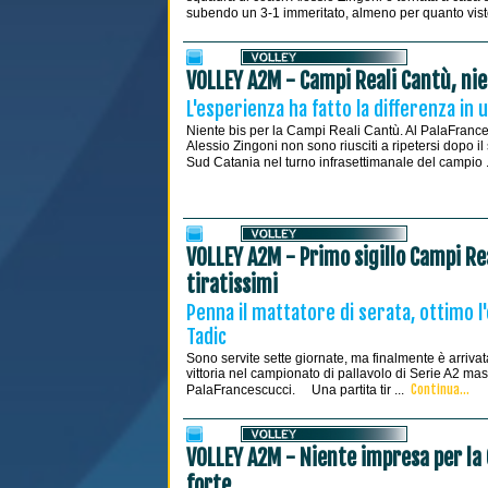
subendo un 3-1 immeritato, almeno per quanto visto
VOLLEY A2M - Campi Reali Cantù, nie
L'esperienza ha fatto la differenza i
Niente bis per la Campi Reali Cantù. Al PalaFrance
Alessio Zingoni non sono riusciti a ripetersi dopo 
Sud Catania nel turno infrasettimanale del campio 
VOLLEY A2M - Primo sigillo Campi Re
tiratissimi
Penna il mattatore di serata, ottimo l
Tadic
Sono servite sette giornate, ma finalmente è arriva
vittoria nel campionato di pallavolo di Serie A2 m
Continua...
PalaFrancescucci. Una partita tir ...
VOLLEY A2M - Niente impresa per la 
forte