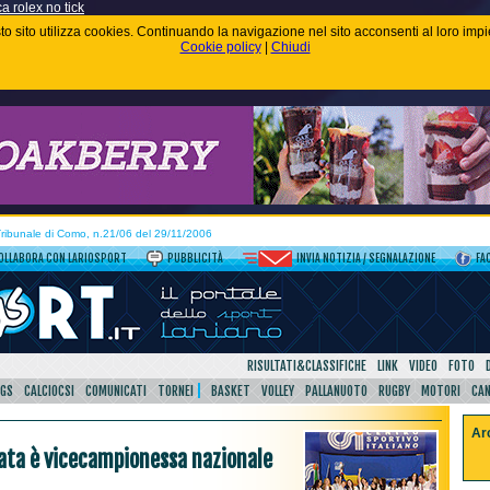
ca rolex no tick
uesto sito utilizza cookies. Continuando la navigazione nel sito acconsenti al loro im
Cookie policy
|
Chiudi
 Tribunale di Como, n.21/06 del 29/11/2006
OLLABORA CON LARIOSPORT
PUBBLICITÀ
INVIA NOTIZIA / SEGNALAZIONE
FA
RISULTATI&CLASSIFICHE
LINK
VIDEO
FOTO
SGS
CALCIOCSI
COMUNICATI
TORNEI
BASKET
VOLLEY
PALLANUOTO
RUGBY
MOTORI
CA
Ar
gata è vicecampionessa nazionale