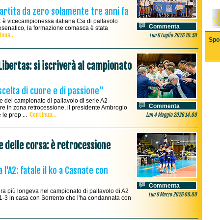
partita da zero solamente tre anni fa
e: è vicecampionessa italiana Csi di pallavolo
Commenta
 Cesenatico, la formazione comasca è stata
inua...
Lun 6 Luglio 2026 10.50
Spo
Libertas: si iscriverà al campionato
celta di cuore e di passione"
e del campionato di pallavolo di serie A2
Commenta
e in zona retrocessione, il presidente Ambrogio
Continua...
 le prop ...
Lun 4 Maggio 2026 14.00
e delle corsa: è retrocessione
l'A2: fatale il ko a Casnate con
Commenta
ra più longeva nel campionato di pallavolo di A2
Lun 9 Marzo 2026 08.00
l'1-3 in casa con Sorrento che l'ha condannata con