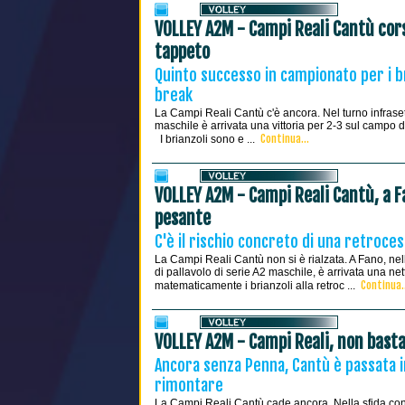
VOLLEY A2M - Campi Reali Cantù corsa
tappeto
Quinto successo in campionato per i br
break
La Campi Reali Cantù c'è ancora. Nel turno infrase
maschile è arrivata una vittoria per 2-3 sul campo 
Continua...
I brianzoli sono e ...
VOLLEY A2M - Campi Reali Cantù, a Fa
pesante
C'è il rischio concreto di una retroc
La Campi Reali Cantù non si è rialzata. A Fano, nell
di pallavolo di serie A2 maschile, è arrivata una n
Continua.
matematicamente i brianzoli alla retroc ...
VOLLEY A2M - Campi Reali, non basta
Ancora senza Penna, Cantù è passata in
rimontare
La Campi Reali Cantù cade ancora. Nella sfida co