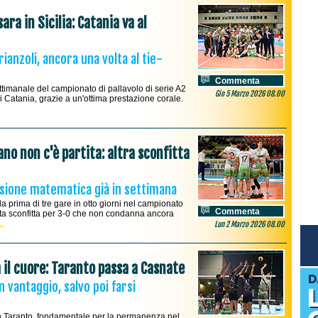
ra in Sicilia: Catania va al
ianzoli, ancora una volta al tie-
Commenta
ttimanale del campionato di pallavolo di serie A2
Gio 5 Marzo 2026 08.00
di Catania, grazie a un'ottima prestazione corale.
no non c'è partita: altra sconfitta
essione matematica già in settimana
a prima di tre gare in otto giorni nel campionato
Commenta
etta sconfitta per 3-0 che non condanna ancora
..
Lun 2 Marzo 2026 08.00
 il cuore: Taranto passa a Casnate
 vantaggio, salvo poi farsi
n Taranto, fondamentale per la permanenza nel