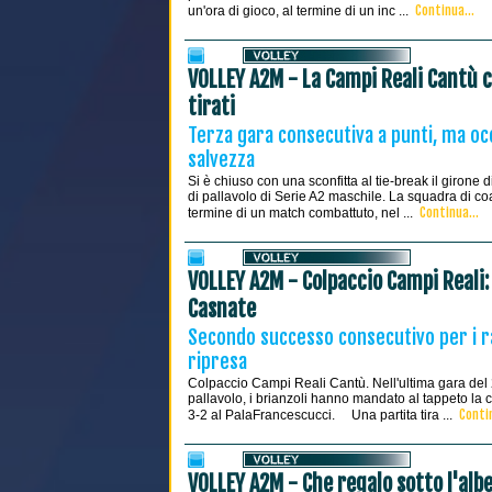
Continua...
un'ora di gioco, al termine di un inc ...
VOLLEY A2M - La Campi Reali Cantù 
tirati
Terza gara consecutiva a punti, ma oc
salvezza
Si è chiuso con una sconfitta al tie-break il giron
di pallavolo di Serie A2 maschile. La squadra di co
Continua...
termine di un match combattuto, nel ...
VOLLEY A2M - Colpaccio Campi Reali: 
Casnate
Secondo successo consecutivo per i rag
ripresa
Colpaccio Campi Reali Cantù. Nell'ultima gara del
pallavolo, i brianzoli hanno mandato al tappeto la
Contin
3-2 al PalaFrancescucci. Una partita tira ...
VOLLEY A2M - Che regalo sotto l'albe