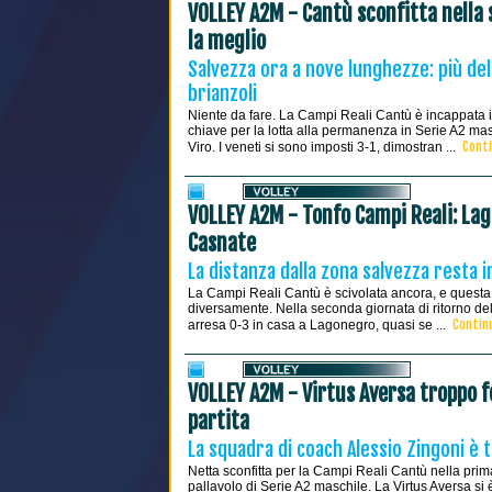
VOLLEY A2M - Cantù sconfitta nella 
la meglio
Salvezza ora a nove lunghezze: più del
brianzoli
Niente da fare. La Campi Reali Cantù è incappata in 
chiave per la lotta alla permanenza in Serie A2 masc
Conti
Viro. I veneti si sono imposti 3-1, dimostran ...
VOLLEY A2M - Tonfo Campi Reali: La
Casnate
La distanza dalla zona salvezza resta i
La Campi Reali Cantù è scivolata ancora, e questa 
diversamente. Nella seconda giornata di ritorno del
Continu
arresa 0-3 in casa a Lagonegro, quasi se ...
VOLLEY A2M - Virtus Aversa troppo f
partita
La squadra di coach Alessio Zingoni è 
Netta sconfitta per la Campi Reali Cantù nella prima
pallavolo di Serie A2 maschile. La Virtus Aversa si 