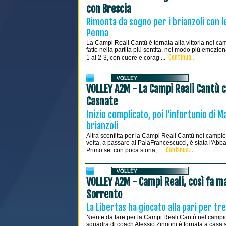
con Brescia
Rimonta da sogno per i brianzoli con le
Penna
La Campi Reali Cantù è tornata alla vittoria nel ca
fatto nella partita più sentita, nel modo più emozio
Continua...
1 al 2-3, con cuore e corag ...
VOLLEY A2M - La Campi Reali Cantù c
Casnate
Inizio complicato, poi l'infortunio di M
brianzoli
Altra sconfitta per la Campi Reali Cantù nel campio
volta, a passare al PalaFrancescucci, è stata l'Abba
Continua...
Primo set con poca storia, ...
VOLLEY A2M - Campi Reali, così fa m
Sorrento
La Libertas ha giocato alla pari per tr
Niente da fare per la Campi Reali Cantù nel campio
squadra di coach Alessio Zingoni è tornata a casa s