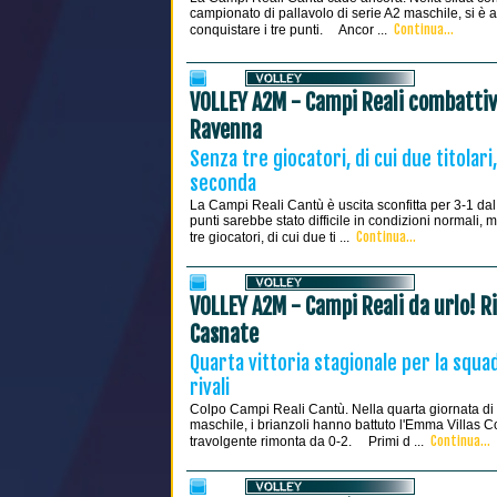
campionato di pallavolo di serie A2 maschile, si è ar
Continua...
conquistare i tre punti. Ancor ...
VOLLEY A2M - Campi Reali combattiv
Ravenna
Senza tre giocatori, di cui due titola
seconda
La Campi Reali Cantù è uscita sconfitta per 3-1 da
punti sarebbe stato difficile in condizioni normali, m
Continua...
tre giocatori, di cui due ti ...
VOLLEY A2M - Campi Reali da urlo! R
Casnate
Quarta vittoria stagionale per la squadr
rivali
Colpo Campi Reali Cantù. Nella quarta giornata di r
maschile, i brianzoli hanno battuto l'Emma Villas C
Continua...
travolgente rimonta da 0-2. Primi d ...