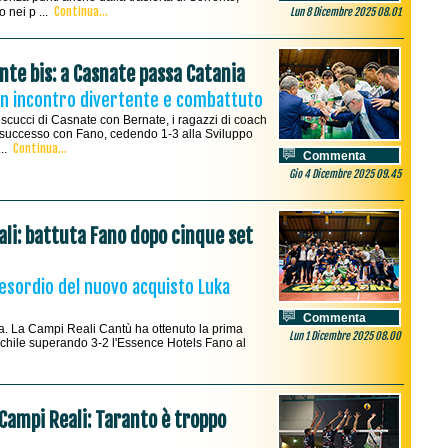
Continua...
 nei p ...
Lun 8 Dicembre 2025 08.01
nte bis: a Casnate passa Catania
n un incontro divertente e combattuto
scucci di Casnate con Bernate, i ragazzi di coach
il successo con Fano, cedendo 1-3 alla Sviluppo
Continua...
...
Commenta
Gio 4 Dicembre 2025 09.45
ali: battuta Fano dopo cinque set
'esordio del nuovo acquisto Luka
Commenta
ta. La Campi Reali Cantù ha ottenuto la prima
Lun 1 Dicembre 2025 08.00
aschile superando 3-2 l'Essence Hotels Fano al
Campi Reali: Taranto è troppo