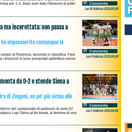
resa per 1-3, dopo aver dato l'illusione di poter
Commenta
Lun 16 Febbraio 2026 08.00
a ma incerottata: non passa a
ri, ha impensierito comunque la
Commenta
l campo di Ravenna, seconda in classifica. Fare
Lun 9 Febbraio 2026 08.00
a i brianzoli si sono presentati addirittura senza
imonta da 0-2 e stende Siena a
a di Zingoni, un po' più vicina alle
Commenta
itorno del campionato di pallavolo di serie A2
Lun 2 Febbraio 2026 08.00
odyeco Lupi Siena al tie-break, al termine di una