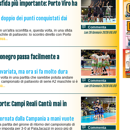
sfida più importante: Porto Viro ha
 doppio dei punti conquistati dai
Commenta
un'altra sconfitta e, questa volta, in una sfida
Lun 26 Gennaio 2026 08.00
hile di pallavolo: lo scontro diretto con Porto
nua...
gonegro passa facilmente a
nvariata, ma ora si fa molto dura
volta in una partita che sarebbe potuta andare
Commenta
 campionato di pallavolo di serie A2 maschile si è
a...
Lun 19 Gennaio 2026 08.00
orte: Campi Reali Cantù mai in
tornata dalla Campania a mani vuote
 partita del girone di ritorno del campoionato di
Commenta
è imposta per 3-0 al PalaJacazzi in poco più di