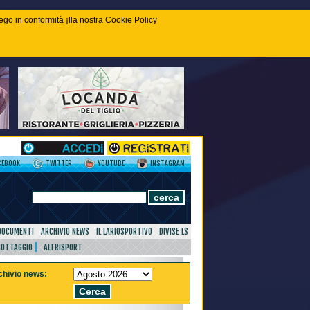
piego in conformità ¡lla nostra Cookie Policy
CEBOOK
TWITTER
YOUTUBE
INSTAGRAM
DOCUMENTI
ARCHIVIO NEWS
IL LARIOSPORTIVO
DIVISE LS
NOTTAGGIO
ALTRISPORT
chivio news: