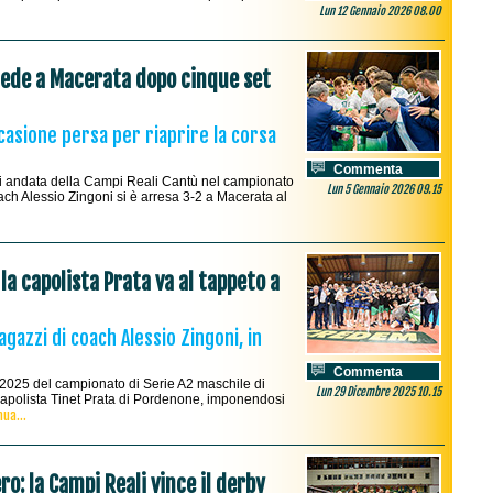
Lun 12 Gennaio 2026 08.00
cede a Macerata dopo cinque set
casione persa per riaprire la corsa
Commenta
e di andata della Campi Reali Cantù nel campionato
Lun 5 Gennaio 2026 09.15
ach Alessio Zingoni si è arresa 3-2 a Macerata al
la capolista Prata va al tappeto a
azzi di coach Alessio Zingoni, in
Commenta
 2025 del campionato di Serie A2 maschile di
Lun 29 Dicembre 2025 10.15
 capolista Tinet Prata di Pordenone, imponendosi
ua...
ro: la Campi Reali vince il derby