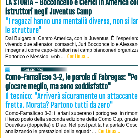
LA STORIA - Bocconcello e Clerici in America c
istruttori negli Juventus Camp
"I ragazzi hanno una mentalià diversa, non si l
le strutture"
Dal Bulgaro al Centro America, con la Juventus. È l’esperie
vivendo due allenatori comaschi, Juri Bocconcello e Alessand
impegnati come capo-istruttori nei camp bianconeri organizzat
Continua...
Portorico e Messico. &nb ...
Como-Famalicao 3-2, le parole di Fabregas: "P
giocare meglio, ma sono soddisfatto"
Il tecnico: "Arriverà sicuramente un attaccante
fretta. Morata? Partono tutti da zero"
Como-Famalicao 3-2: i lariani superano i portoghesi in rimon
il terzo posto della seconda edizione della Como Cup, grazie 
Douvikas (doppietta) e Diao. Nel post partita ha parlato Ces
Continua...
analizzando le prestazioni della squadr ...