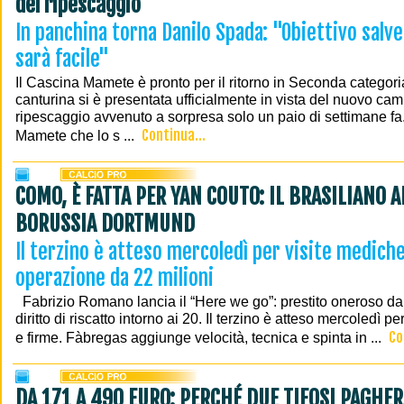
del ripescaggio
In panchina torna Danilo Spada: "Obiettivo salv
sarà facile"
Il Cascina Mamete è pronto per il ritorno in Seconda categori
canturina si è presentata ufficialmente in vista del nuovo cam
ripescaggio avvenuto a sorpresa solo un paio di settimane f
Continua...
Mamete che lo s ...
COMO, È FATTA PER YAN COUTO: IL BRASILIANO A
BORUSSIA DORTMUND
Il terzino è atteso mercoledì per visite mediche
operazione da 22 milioni
Fabrizio Romano lancia il “Here we go”: prestito oneroso da 
diritto di riscatto intorno ai 20. Il terzino è atteso mercoledì p
Co
e firme. Fàbregas aggiunge velocità, tecnica e spinta in ...
DA 171 A 490 EURO: PERCHÉ DUE TIFOSI PAGHE