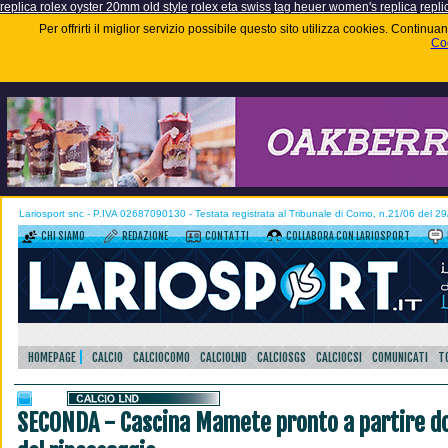
replica rolex oyster 20mm old style
rolex eta swiss
tag heuer women's replica
repli
Per offrirti il miglior servizio possibile questo sito utilizza cookies. Contin
Coo
Lariosport snc - P.IVA 02687090130 - Testata registrata al Tribunale di Como, n.21/06 del 2
CHI SIAMO
REDAZIONE
CONTATTI
COLLABORA CON LARIOSPORT
HOMEPAGE
CALCIO
CALCIOCOMO
CALCIOLND
CALCIOSGS
CALCIOCSI
COMUNICATI
T
SECONDA - Cascina Mamete pronto a partire do