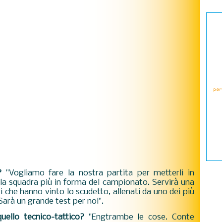
?
"Vogliamo fare la nostra partita per metterli in
 la squadra più in forma del campionato. Servirà una
i che hanno vinto lo scudetto, allenati da uno dei più
 Sarà un grande test per noi".
uello tecnico-tattico?
"Engtrambe le cose. Conte