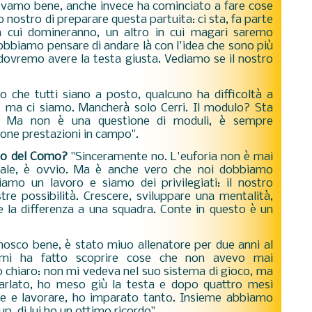
vamo bene, anche invece ha cominciato a fare cose
nostro di preparare questa partuita: ci sta, fa parte
n cui domineranno, un altro in cui magari saremo
obbiamo pensare di andare là con l'idea che sono più
oi dovremo avere la testa giusta. Vediamo se il nostro
 che tutti siano a posto, qualcuno ha difficoltà a
, ma ci siamo. Mancherà solo Cerri. Il modulo? Sta
ì. Ma non è una questione di moduli, è sempre
uone prestazioni in campo".
ndo del Como?
"Sinceramente no. L'euforia non è mai
ale, è ovvio. Ma è anche vero che noi dobbiamo
iamo un lavoro e siamo dei privilegiati: il nostro
tre possibilità. Crescere, sviluppare una mentalità,
e la differenza a una squadra. Conte in questo è un
osco bene, è stato miuo allenatore per due anni al
, mi ha fatto scoprire cose che non avevo mai
chiaro: non mi vedeva nel suo sistema di gioco, ma
parlato, ho meso giù la testa e dopo quattro mesi
re e lavorare, ho imparato tanto. Insieme abbiamo
p, di lui ho un ottimo ricordo".