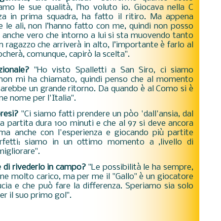
o le sue qualità, l’ho voluto io. Giocava nella C
a in prima squadra, ha fatto il ritiro. Ma appena
 le ali, non l’hanno fatto con me, quindi non posso
è anche vero che intorno a lui si sta muovendo tanto
 ragazzo che arriverà in alto, l’importante è farlo al
cherà, comunque, capirò la scelta".
ionale?
"Ho visto Spalletti a San Siro, ci siamo
a non mi ha chiamato, quindi penso che al momento
 sarebbe un grande ritorno. Da quando è al Como si è
me nome per l'Italia".
resi?
"Ci siamo fatti prendere un pòo 'dall'ansia, dal
partita dura 100 minuti e che al 97 si deve ancora
ema anche con l'esperienza e giocando più partite
fetti: siamo in un ottimo momento a ,livello di
igliorare".
 di rivederlo in campo?
"Le possibilità le ha sempre,
one molto carico, ma per me il "Gallo" è un giocatore
cia e che può fare la differenza. Speriamo sia solo
per il suo primo gol".