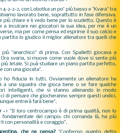
n 4-2-2-2, con Lobotka un po’ più basso e "Kvara" tra
bbiamo lavorato bene, soprattutto in fase difensiva.
ee più chiare e li vedo bene per lo scudetto. Questo è
e a inculcare nei giocatori la sua idea, per me è un
verse, ma per come pensa ed esprime il suo calcio e
partita lo giudico il miglior allenatore tra quelli che
 più "anarchico" di prima. Con Spalletti giocava a
o. Ora svaria, si muove come vuole dove si sente più
più letale. Si puà studiare un piano partita perfetto,
are con una giocata".
 ho fiducia in tutti. Ovviamente un allenatore ha
tà a una squadra che gioca bene o se fare qualche
ri intelligenti, che si stanno allenando in modo
ci di pensare che giocheranno sempre questi undici.
iunque entrerà farà bene".
y
=> "Il loro centrocampo è di prima qualità, non lo
 fondamentale del campo: chi comanda là, ha più
li con personalità e coraggio".
rgentina, che ne pensa?
"Confermo quanto detto