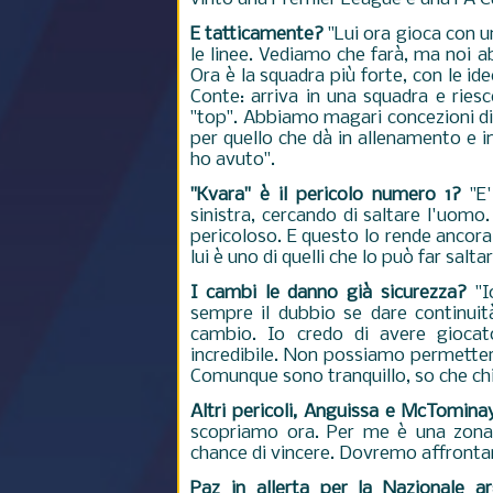
E tatticamente?
"Lui ora gioca con u
le linee. Vediamo che farà, ma noi a
Ora è la squadra più forte, con le id
Conte: arriva in una squadra e riesc
"top". Abbiamo magari concezioni di
per quello che dà in allenamento e in 
ho avuto".
"Kvara" è il pericolo numero 1?
"E'
sinistra, cercando di saltare l'uom
pericoloso. E questo lo rende ancora 
lui è uno di quelli che lo può far salt
I cambi le danno già sicurezza?
"Io
sempre il dubbio se dare continui
cambio. Io credo di avere giocato
incredibile. Non possiamo permetter
Comunque sono tranquillo, so che ch
Altri pericoli, Anguissa e McTomina
scopriamo ora. Per me è una zona
chance di vincere. Dovremo affrontar
Paz in allerta per la Nazionale a