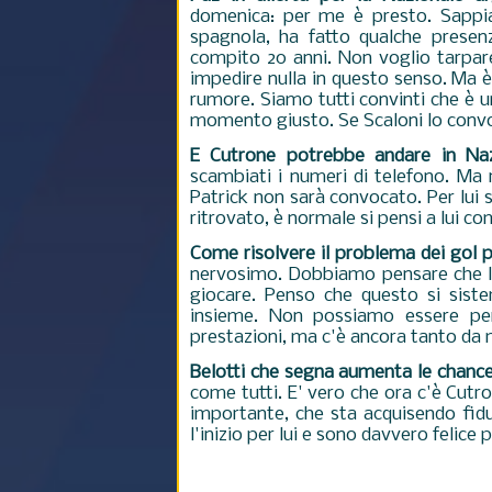
domenica: per me è presto. Sappiam
spagnola, ha fatto qualche presenz
compito 20 anni. Non voglio tarpare
impedire nulla in questo senso. Ma 
rumore. Siamo tutti convinti che è un
momento giusto. Se Scaloni lo convo
E Cutrone potrebbe andare in Naz
scambiati i numeri di telefono. M
Patrick non sarà convocato. Per lui
ritrovato, è normale si pensi a lui co
Come risolvere il problema dei gol p
nervosimo. Dobbiamo pensare che la 
giocare. Penso che questo si sist
insieme. Non possiamo essere per
prestazioni, ma c'è ancora tanto da m
Belotti che segna aumenta le chance
come tutti. E' vero che ora c'è Cutr
importante, che sta acquisendo fidu
l'inizio per lui e sono davvero felice 