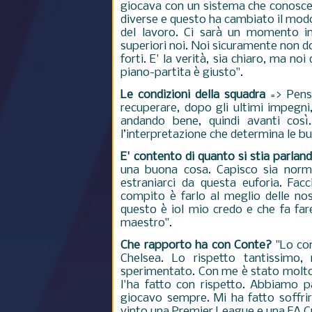
giocava con un sistema che conosce
diverse e questo ha cambiato il modo 
del lavoro. Ci sarà un momento i
superiori noi. Noi sicuramente non d
forti. E' la verità, sia chiaro, ma n
piano-partita è giusto".
Le condizioni della squadra
=> Penso
recuperare, dopo gli ultimi impegni
andando bene, quindi avanti cos
l’interpretazione che determina le b
E' contento di quanto si stia parla
una buona cosa. Capisco sia norm
estraniarci da questa euforia. Facc
compito è farlo al meglio delle nos
questo è iol mio credo e che fa far
maestro".
Che rapporto ha con Conte?
"Lo con
Chelsea. Lo rispetto tantissimo
sperimentato. Con me è stato molto 
l'ha fatto con rispetto. Abbiamo 
giocavo sempre. Mi ha fatto soffri
vinto una Premier League e una FA Cu