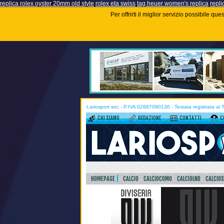
replica rolex oyster 20mm old style
rolex eta swiss
tag heuer women's replica
repli
Per offrirti il miglior servizio possibile q
Lariosport snc - P.IVA 02687090130 - Testata registrata al
CHI SIAMO
REDAZIONE
CONTATTI
C
HOMEPAGE
CALCIO
CALCIOCOMO
CALCIOLND
CALCIO