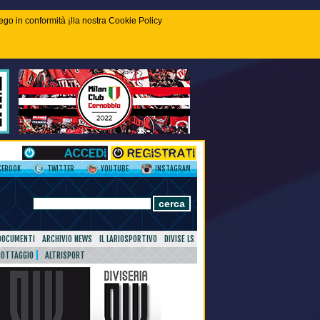
piego in conformità ¡lla nostra Cookie Policy
CEBOOK
TWITTER
YOUTUBE
INSTAGRAM
DOCUMENTI
ARCHIVIO NEWS
IL LARIOSPORTIVO
DIVISE LS
NOTTAGGIO
ALTRISPORT