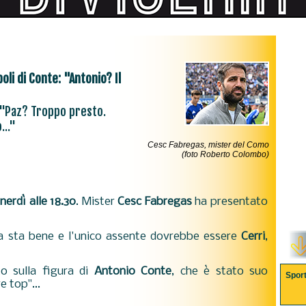
li di Conte: "Antonio? Il
: "Paz? Troppo presto.
..."
Cesc Fabregas, mister del Como
(foto Roberto Colombo)
erdì alle 18.30
. Mister
Cesc Fabregas
ha presentato
ra sta bene e l'unico assente dovrebbe essere
Cerri
,
o sulla figura di
Antonio Conte
, che è stato suo
Spor
e top"...