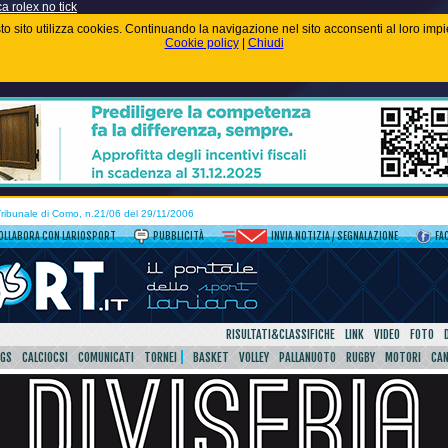
ca rolex no tick
uesto sito utilizza cookies. Continuando la navigazione nel sito acconsenti al loro im
Cookie policy
|
Chiudi
 Tribunale di Como, n.21/06 del 29/11/2006
OLLABORA CON LARIOSPORT
PUBBLICITÀ
INVIA NOTIZIA / SEGNALAZIONE
FA
RISULTATI&CLASSIFICHE
LINK
VIDEO
FOTO
SGS
CALCIOCSI
COMUNICATI
TORNEI
BASKET
VOLLEY
PALLANUOTO
RUGBY
MOTORI
CA