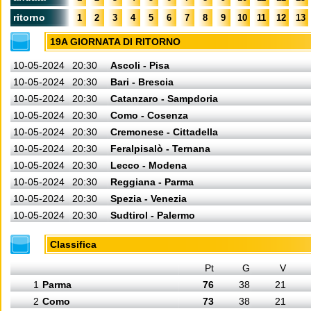
ritorno
1
2
3
4
5
6
7
8
9
10
11
12
13
19A GIORNATA DI RITORNO
10-05-2024
20:30
Ascoli - Pisa
10-05-2024
20:30
Bari - Brescia
10-05-2024
20:30
Catanzaro - Sampdoria
10-05-2024
20:30
Como - Cosenza
10-05-2024
20:30
Cremonese - Cittadella
10-05-2024
20:30
Feralpisalò - Ternana
10-05-2024
20:30
Lecco - Modena
10-05-2024
20:30
Reggiana - Parma
10-05-2024
20:30
Spezia - Venezia
10-05-2024
20:30
Sudtirol - Palermo
Classifica
Pt
G
V
1
Parma
76
38
21
2
Como
73
38
21