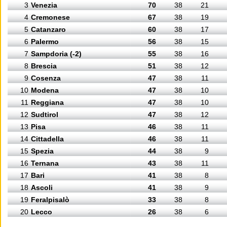
3
Venezia
70
38
21
4
Cremonese
67
38
19
5
Catanzaro
60
38
17
6
Palermo
56
38
15
7
Sampdoria (-2)
55
38
16
8
Brescia
51
38
12
9
Cosenza
47
38
11
10
Modena
47
38
10
11
Reggiana
47
38
10
12
Sudtirol
47
38
12
13
Pisa
46
38
11
14
Cittadella
46
38
11
15
Spezia
44
38
9
16
Ternana
43
38
11
17
Bari
41
38
8
18
Ascoli
41
38
9
19
Feralpisalò
33
38
8
20
Lecco
26
38
6