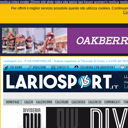
replica rolex oyster 20mm old style
rolex eta swiss
tag heuer women's replica
repli
Per offrirti il miglior servizio possibile questo sito utilizza cookies. Contin
Coo
Lariosport snc - P.IVA 02687090130 - Testata registrata al Tribunale di Como, n.21/06 del 29
CHI SIAMO
REDAZIONE
CONTATTI
COLLABORA CON LARIOSPORT
P
HOMEPAGE
CALCIO
CALCIOCOMO
CALCIOLND
CALCIOSGS
CALCIOCSI
COMUNICATI
TOR