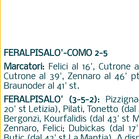
FERALPISALO'-COMO 2-5
Marcatori
: Felici al 16', Cutrone a
Cutrone al 39', Zennaro al 46' pt
Braunoder al 41' st.
FERALPISALO' (3-5-2)
: Pizzign
20' st Letizia), Pilati, Tonetto (dal
Bergonzi, Kourfalidis (dal 43' st M
Zennaro, Felici; Dubickas (dal 1
Butic (dal 42' st La Mantia). A dis