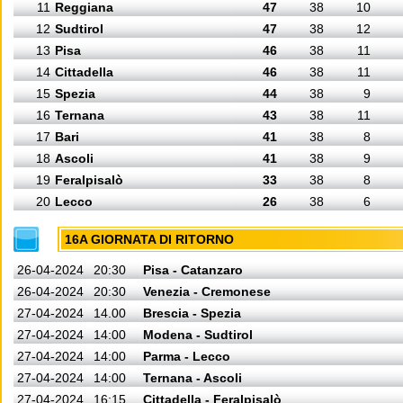
11
Reggiana
47
38
10
12
Sudtirol
47
38
12
13
Pisa
46
38
11
14
Cittadella
46
38
11
15
Spezia
44
38
9
16
Ternana
43
38
11
17
Bari
41
38
8
18
Ascoli
41
38
9
19
Feralpisalò
33
38
8
20
Lecco
26
38
6
16A GIORNATA DI RITORNO
26-04-2024
20:30
Pisa - Catanzaro
26-04-2024
20:30
Venezia - Cremonese
27-04-2024
14.00
Brescia - Spezia
27-04-2024
14:00
Modena - Sudtirol
27-04-2024
14:00
Parma - Lecco
27-04-2024
14:00
Ternana - Ascoli
27-04-2024
16:15
Cittadella - Feralpisalò