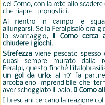
del Como, con la rete allo scadere 
che riapre i pronostici.
Al rientro in campo le squ
allungarsi. Se la Feralpisalò ora g
lo svantaggio,
il Como cerca a
chiudere i giochi
.
Strefezza
viene pescato spesso 
quasi sempre murato dalla re
Feralpi, questo finché l’italobrasi
un gol da urlo
: al 19’ fa partir
arcobaleno imprendibile che ter
aver scheggiato il palo.
Il Como al
I bresciani cercano la reazione col t