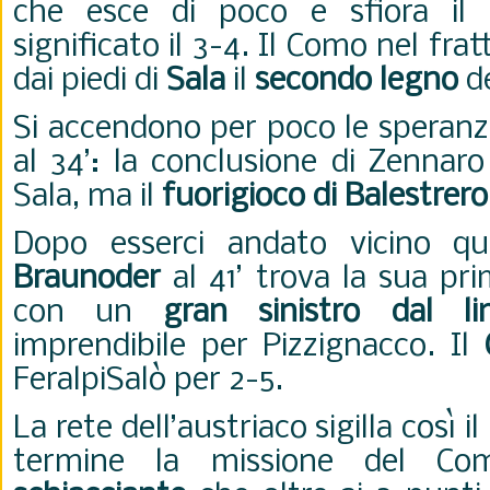
che esce di poco e sfiora il
significato il 3-4.
Il Como nel frat
dai piedi di
Sala
il
secondo legno
de
Si accendono per poco le speranz
al 34’: la conclusione di Zennar
Sala, ma il
fuorigioco di Balestrero 
Dopo esserci andato vicino qua
Braunoder
al 41’ trova la sua pri
con un
gran sinistro dal li
imprendibile per Pizzignacco. Il
C
FeralpiSalò per 2-5.
La rete dell’austriaco sigilla così i
termine la missione del C