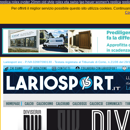
replica rolex oyster 20mm old style
rolex eta swiss
tag heuer women's replica
repli
Per offrirti il miglior servizio possibile questo sito utilizza cookies. Contin
Coo
Lariosport snc - P.IVA 02687090130 - Testata registrata al Tribunale di Como, n.21/06 del 29
CHI SIAMO
REDAZIONE
CONTATTI
COLLABORA CON LARIOSPORT
P
HOMEPAGE
CALCIO
CALCIOCOMO
CALCIOLND
CALCIOSGS
CALCIOCSI
COMUNICATI
TOR