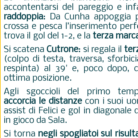
accontentarsi del pareggio e inf
raddoppia
: Da Cunha appoggia p
crossa e pesca l’inserimento perf
trova il gol del 1-2, e la
terza marc
Si scatena
Cutrone
: si regala il
ter
(colpo di testa, traversa, sforbic
respinta) al 39' e, poco dopo, c
ottima posizione.
Agli sgoccioli del primo temp
accorcia le distanze
con i suoi uo
assist di Felici e gol in diagonale 
in gioco da Sala.
Si torna
negli spogliatoi sul risult