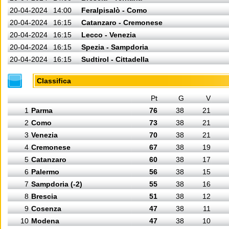
20-04-2024
14:00
Feralpisalò - Como
20-04-2024
16:15
Catanzaro - Cremonese
20-04-2024
16:15
Lecco - Venezia
20-04-2024
16:15
Spezia - Sampdoria
20-04-2024
16:15
Sudtirol - Cittadella
Classifica
Pt
G
V
1
Parma
76
38
21
2
Como
73
38
21
3
Venezia
70
38
21
4
Cremonese
67
38
19
5
Catanzaro
60
38
17
6
Palermo
56
38
15
7
Sampdoria (-2)
55
38
16
8
Brescia
51
38
12
9
Cosenza
47
38
11
10
Modena
47
38
10