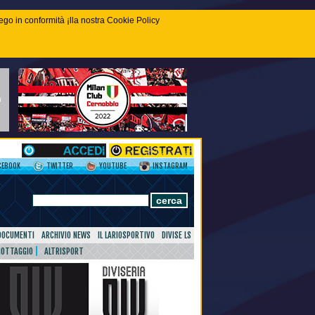
piego in conformità ¡lla nostra Cookie Policy
CEBOOK
TWITTER
YOUTUBE
INSTAGRAM
DOCUMENTI
ARCHIVIO NEWS
IL LARIOSPORTIVO
DIVISE LS
NOTTAGGIO
ALTRISPORT