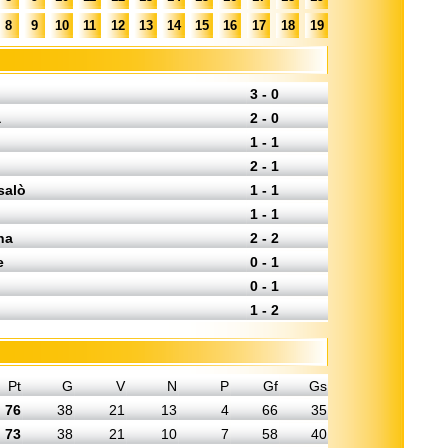
8
9
10
11
12
13
14
15
16
17
18
19
3 - 0
a
2 - 0
1 - 1
2 - 1
salò
1 - 1
1 - 1
na
2 - 2
e
0 - 1
0 - 1
1 - 2
Pt
G
V
N
P
Gf
Gs
76
38
21
13
4
66
35
73
38
21
10
7
58
40