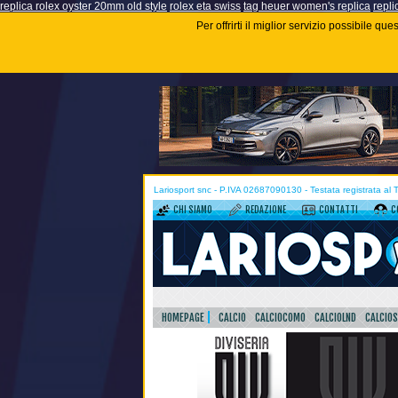
replica rolex oyster 20mm old style
rolex eta swiss
tag heuer women's replica
repli
Per offrirti il miglior servizio possibile q
Lariosport snc - P.IVA 02687090130 - Testata registrata al
CHI SIAMO
REDAZIONE
CONTATTI
C
HOMEPAGE
CALCIO
CALCIOCOMO
CALCIOLND
CALCIO