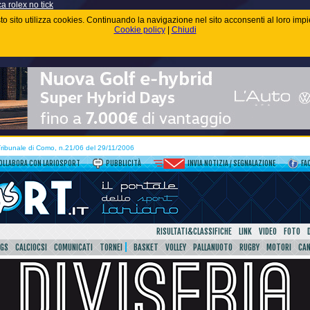
ca rolex no tick
uesto sito utilizza cookies. Continuando la navigazione nel sito acconsenti al loro im
Cookie policy
|
Chiudi
 Tribunale di Como, n.21/06 del 29/11/2006
OLLABORA CON LARIOSPORT
PUBBLICITÀ
INVIA NOTIZIA / SEGNALAZIONE
FA
RISULTATI&CLASSIFICHE
LINK
VIDEO
FOTO
SGS
CALCIOCSI
COMUNICATI
TORNEI
BASKET
VOLLEY
PALLANUOTO
RUGBY
MOTORI
CA