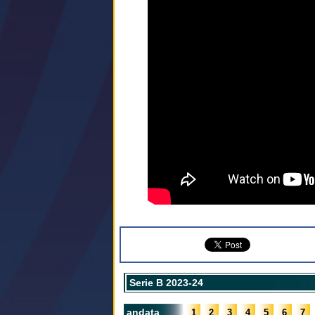
Serie B 2023-24
andata
1
2
3
4
5
6
7