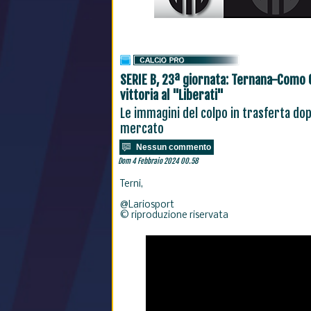
SERIE B, 23ª giornata: Ternana-Como 0-
vittoria al "Liberati"
Le immagini del colpo in trasferta dopo 
mercato
Nessun commento
Dom 4 Febbraio 2024 00.58
Terni,
@Lariosport
© riproduzione riservata