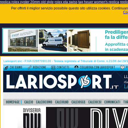
replica rolex oyster 20mm old style
rolex eta swiss
tag heuer women's replica
repli
Per offrirti il miglior servizio possibile questo sito utilizza cookies. Contin
Coo
Lariosport snc - P.IVA 02687090130 - Testata registrata al Tribunale di Como, n.21/06 del 29
CHI SIAMO
REDAZIONE
CONTATTI
COLLABORA CON LARIOSPORT
P
HOMEPAGE
CALCIO
CALCIOCOMO
CALCIOLND
CALCIOSGS
CALCIOCSI
COMUNICATI
TOR