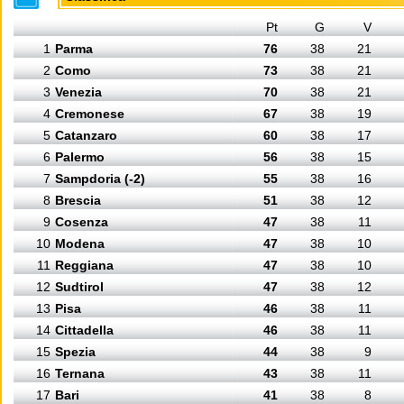
Pt
G
V
1
Parma
76
38
21
2
Como
73
38
21
3
Venezia
70
38
21
4
Cremonese
67
38
19
5
Catanzaro
60
38
17
6
Palermo
56
38
15
7
Sampdoria (-2)
55
38
16
8
Brescia
51
38
12
9
Cosenza
47
38
11
10
Modena
47
38
10
11
Reggiana
47
38
10
12
Sudtirol
47
38
12
13
Pisa
46
38
11
14
Cittadella
46
38
11
15
Spezia
44
38
9
16
Ternana
43
38
11
17
Bari
41
38
8