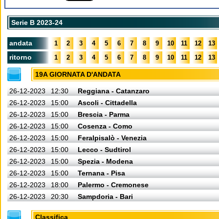
Serie B 2023-24
andata
1
2
3
4
5
6
7
8
9
10
11
12
13
ritorno
1
2
3
4
5
6
7
8
9
10
11
12
13
19A GIORNATA D'ANDATA
26-12-2023
12:30
Reggiana - Catanzaro
26-12-2023
15:00
Ascoli - Cittadella
26-12-2023
15:00
Brescia - Parma
26-12-2023
15:00
Cosenza - Como
26-12-2023
15:00
Feralpisalò - Venezia
26-12-2023
15:00
Lecco - Sudtirol
26-12-2023
15:00
Spezia - Modena
26-12-2023
15:00
Ternana - Pisa
26-12-2023
18:00
Palermo - Cremonese
26-12-2023
20:30
Sampdoria - Bari
Classifica