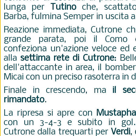
lunga per
Tutino
che, scattat
Barba, fulmina Semper in uscita a
Reazione immediata, Cutrone ch
grande parata, poi il Como 
confeziona un'azione veloce ed e
alla
settima rete di Cutrone
: Bel
dell'attaccante in area, il bombe
Micai con un preciso rasoterra in 
Finale in crescendo, ma
il se
rimandato
.
La ripresa si apre con
Mustaph
con un 3-4-3 e subito in gol.
Cutrone dalla trequarti per
Verdi
,