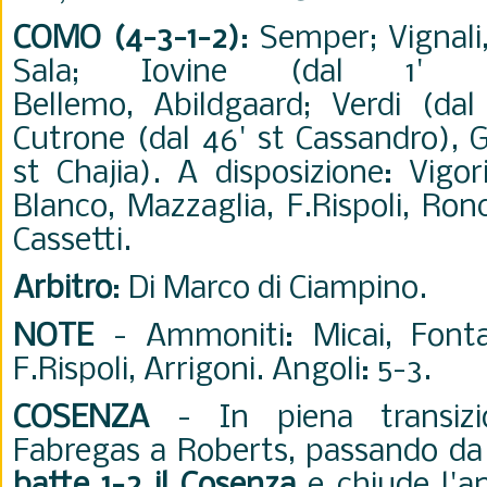
COMO (4-3-1-2)
: Semper; Vignali
Sala;
Iovine (dal 1' s
Bellemo,
Abildgaard; Verdi (dal
Cutrone (dal 46' st Cassandro), G
st Chajia). A disposizione: Vigorit
Blanco, Mazzaglia, F.Rispoli, Ron
Cassetti.
Arbitro
: Di Marco di Ciampino.
NOTE
- Ammoniti: Micai, Fonta
F.Rispoli, Arrigoni. Angoli: 5-3.
COSENZA
- In piena transizi
Fabregas a Roberts, passando da 
batte 1-2 il Cosenza
e chiude l'an