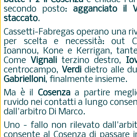
secondo posto:
agganciato il V
staccato
.
Cassetti-Fabregas operano una ri
per scelta e necessità: out 
Ioannou, Kone e Kerrigan, tante
Come
Vignali
terzino destro,
Io
centrocampo,
Verdi
dietro alle 
Gabrielloni
, finalmente insieme.
Ma è il
Cosenza
a partire meglio
ruvido nei contatti a lungo consen
dall'arbitro Di Marco.
Uno - fallo non rilevato dall'arb
consente al Cosenza di passare i