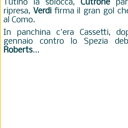
Tutino la sblocca,
Cutrone
pare
ripresa,
Verdi
firma il gran gol che
al Como.
In panchina c'era Cassetti, do
gennaio contro lo Spezia debu
Roberts
...