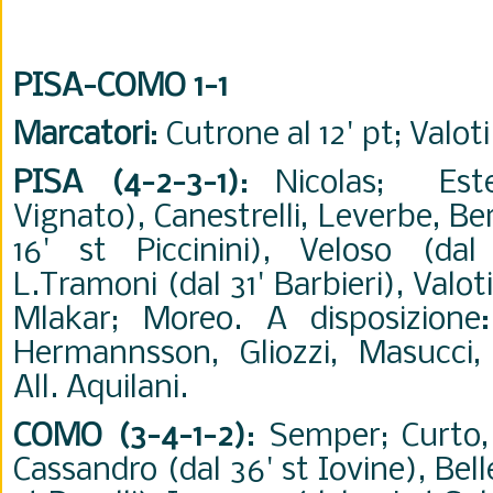
PISA-COMO 1-1
Marcatori
: Cutrone al 12' pt; Valoti 
PISA (4-2-3-1)
: Nicolas; Est
Vignato), Canestrelli, Leverbe, B
16' st Piccinini), Veloso (dal
L.Tramoni (dal 31' Barbieri), Valot
Mlakar; Moreo. A disposizione:
Hermannsson, Gliozzi, Masucci, 
All. Aquilani.
COMO (3-4-1-2)
: Semper; Curto,
Cassandro (dal 36' st Iovine), Bel