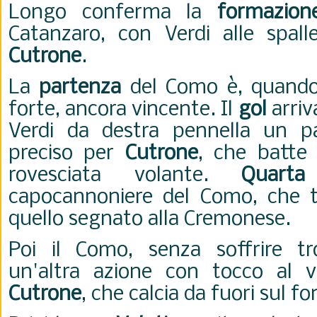
Longo conferma la
formazion
Catanzaro, con Verdi alle spall
Cutrone
.
La
partenza
del Como è, quando 
forte, ancora vincente. Il
gol
arriv
Verdi da destra pennella un p
preciso per
Cutrone
, che batte
rovesciata volante.
Quarta
capocannoniere del Como, che t
quello segnato alla Cremonese.
Poi il Como, senza soffrire tr
un'altra azione con tocco al v
Cutrone
, che calcia da fuori sul f