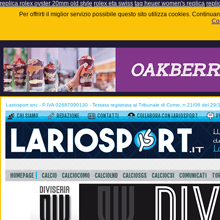
replica rolex oyster 20mm old style
rolex eta swiss
tag heuer women's replica
repli
Per offrirti il miglior servizio possibile questo sito utilizza cookies. Contin
Coo
Lariosport snc - P.IVA 02687090130 - Testata registrata al Tribunale di Como, n.21/06 del 29
CHI SIAMO
REDAZIONE
CONTATTI
COLLABORA CON LARIOSPORT
P
HOMEPAGE
CALCIO
CALCIOCOMO
CALCIOLND
CALCIOSGS
CALCIOCSI
COMUNICATI
TOR