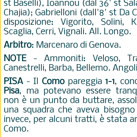
st Baselli), Ioannou (dal 36' st Sala
Chajia); Gabrielloni (dall'8' st Da
disposizione: Vigorito, Solini, K
Scaglia, Cerri, Vignali. All. Longo.
Arbitro
: Marcenaro di Genova.
NOTE
- Ammoniti: Veloso, Tr
Canestrelli, Barba, Bellemo. Angoli
PISA
- Il
Como
pareggia
1-1
, con
Pisa
, ma potevano essere tranq
non è un punto da buttare, asso
una squadra che aveva bisogno 
invece, per alcuni tratti, è stata
Como.