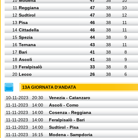
10
Modena
47
38
10
11
Reggiana
47
38
10
12
Sudtirol
47
38
12
13
Pisa
46
38
11
14
Cittadella
46
38
11
15
Spezia
44
38
9
16
Ternana
43
38
11
17
Bari
41
38
8
18
Ascoli
41
38
9
19
Feralpisalò
33
38
8
20
Lecco
26
38
6
13A GIORNATA D'ANDATA
10-11-2023
20:30
Venezia - Catanzaro
11-11-2023
14:00
Ascoli - Como
11-11-2023
14:00
Cosenza - Reggiana
11-11-2023
14:00
Feralpisalò - Bari
11-11-2023
14:00
Sudtirol - Pisa
11-11-2023
16:15
Modena - Sampdoria