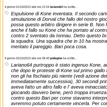
Il giorno 01/10/2023 alle ore 23.54
lariano64
ha scritto...
Espulsione di Kone inventata. Il secondo cartel
simulazione di Dorval che fallo del nostro gi
possa questo arbitro dirigere in serie B. Non 
anche il fallo su Kone che ha portato al contr
contro 2 sventato da Ionnau. Detto questo br
la squadra. Una squadra che in 10 ha mostrato
meritato il pareggio. Bari poca cosa.
Il giorno 02/10/2023 alle ore 08.40
pollagine
ha scritto...
Lariano64 purtroppo è stato ingenuo Kone, ar
che dopo le proteste di Kone sul primo giallo 
non gli ha fischiato più niente (vedi azione de
immediatamente successiva), 30 secondi prim
aveva fatto un altro fallo e l' aveva minaccia
giocando davvero bene, però troppa irruenza
contro questo Bari per come stavamo interpre
avremmo potuto certamente vincerla. Per co