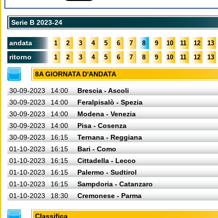
Serie B 2023-24
andata
1
2
3
4
5
6
7
8
9
10
11
12
13
ritorno
1
2
3
4
5
6
7
8
9
10
11
12
13
8A GIORNATA D'ANDATA
30-09-2023
14:00
Brescia - Ascoli
30-09-2023
14:00
Feralpisalò - Spezia
30-09-2023
14:00
Modena - Venezia
30-09-2023
14:00
Pisa - Cosenza
30-09-2023
16:15
Ternana - Reggiana
01-10-2023
16:15
Bari - Como
01-10-2023
16:15
Cittadella - Lecco
01-10-2023
16:15
Palermo - Sudtirol
01-10-2023
16:15
Sampdoria - Catanzaro
01-10-2023
18:30
Cremonese - Parma
Classifica