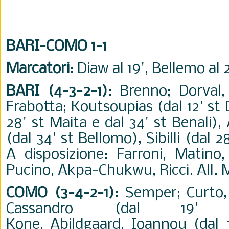
BARI-COMO 1-1
Marcatori
: Diaw al 19', Bellemo al 2
BARI (4-3-2-1)
: Brenno; Dorval, 
Frabotta; Koutsoupias (dal 12' st 
28' st Maita e dal 34' st Benali
(dal 34' st Bellomo), Sibilli (dal 2
A disposizione: Farroni, Matino
Pucino, Akpa-Chukwu, Ricci. All. 
COMO (3-4-2-1)
: Semper; Curto,
Cassandro (dal 19' s
Kone, Abildgaard, Ioannou (dal 3