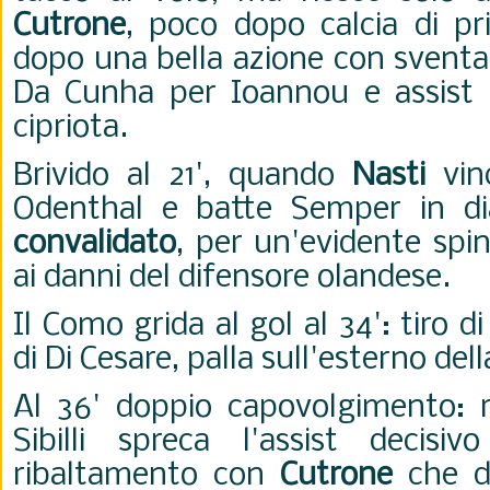
Cutrone
, poco dopo calcia di pr
dopo una bella azione con sventag
Da Cunha per Ioannou e assist 
cipriota.
Brivido al 21', quando
Nasti
vin
Odenthal e batte Semper in d
convalidato
, per un'evidente spin
ai danni del difensore olandese.
Il Como grida al gol al 34': tiro d
di Di Cesare, palla sull'esterno dell
Al 36' doppio capovolgimento: ri
Sibilli spreca l'assist decis
ribaltamento con
Cutrone
che da