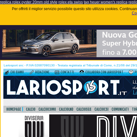
replica rolex oyster 20mm old style
rolex eta swiss
tag heuer women's replica
repli
Per offrirti il miglior servizio possibile questo sito utilizza cookies. Contin
Coo
Lariosport snc - P.IVA 02687090130 - Testata registrata al Tribunale di Como, n.21/06 del 29
CHI SIAMO
REDAZIONE
CONTATTI
COLLABORA CON LARIOSPORT
P
HOMEPAGE
CALCIO
CALCIOCOMO
CALCIOLND
CALCIOSGS
CALCIOCSI
COMUNICATI
TOR