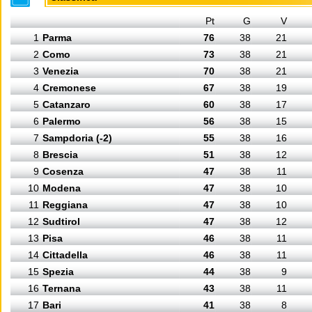
Pt
G
V
1
Parma
76
38
21
2
Como
73
38
21
3
Venezia
70
38
21
4
Cremonese
67
38
19
5
Catanzaro
60
38
17
6
Palermo
56
38
15
7
Sampdoria (-2)
55
38
16
8
Brescia
51
38
12
9
Cosenza
47
38
11
10
Modena
47
38
10
11
Reggiana
47
38
10
12
Sudtirol
47
38
12
13
Pisa
46
38
11
14
Cittadella
46
38
11
15
Spezia
44
38
9
16
Ternana
43
38
11
17
Bari
41
38
8