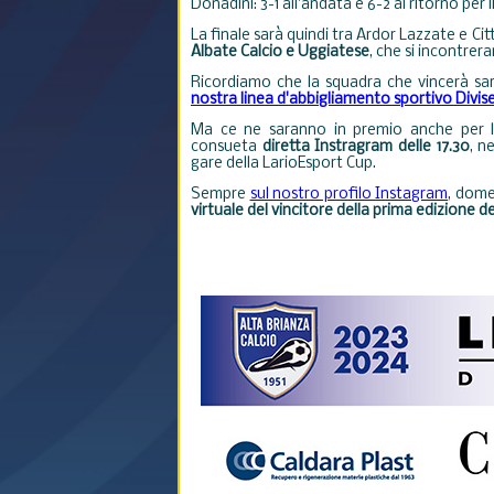
Donadini: 3-1 all'andata e 6-2 al ritorno per i
La finale sarà quindi tra Ardor Lazzate e Ci
Albate Calcio e Uggiatese
, che si incontrer
Ricordiamo che la squadra che vincerà s
nostra linea d'abbigliamento sportivo Diviseri
Ma ce ne saranno in premio anche per la
consueta
diretta Instragram delle 17.30
, n
gare della LarioEsport Cup.
Sempre
sul nostro profilo Instagram
, dome
virtuale del vincitore della prima edizione d