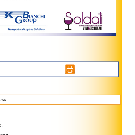
news
i.