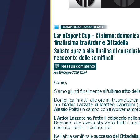
LarioEsport Cup - Ci siamo: domenica a
finalissima tra Ardor e Cittadella
Sabato spazio alla finalina di consolazio
resoconto delle semifinali
Nessun commento
Ven 15 Maggio 2020 13.34
Como,
Siamo giunti finalmente all
'ultimo atto del
Domenica infatti, alle ore 18, trasmetterem
tra
l'Ardor Lazzate di Matteo Candolini
(c
Alessio Politi
(in campo con il Wolverhampto
L'
Ardor Lazzate ha fatto il colpaccio nelle s
Romano, che aveva stravinto tutti i turni 
ripetuta con il 5-3 del ritorno.
Nell'altra semifinale
successo del Cittadella