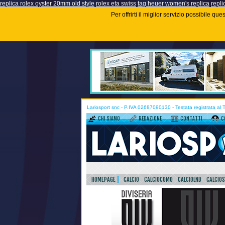
replica rolex oyster 20mm old style
rolex eta swiss
tag heuer women's replica
repli
Per offrirti il miglior servizio possibile q
Lariosport snc - P.IVA 02687090130 - Testata registrata al
CHI SIAMO
REDAZIONE
CONTATTI
C
HOMEPAGE
CALCIO
CALCIOCOMO
CALCIOLND
CALCIO