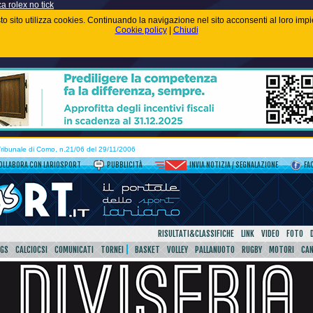
ca rolex no tick
uesto sito utilizza cookies. Continuando la navigazione nel sito acconsenti al loro im
Cookie policy
|
Chiudi
 Tribunale di Como, n.21/06 del 29/11/2006
OLLABORA CON LARIOSPORT
PUBBLICITÀ
INVIA NOTIZIA / SEGNALAZIONE
FA
RISULTATI&CLASSIFICHE
LINK
VIDEO
FOTO
SGS
CALCIOCSI
COMUNICATI
TORNEI
BASKET
VOLLEY
PALLANUOTO
RUGBY
MOTORI
CA