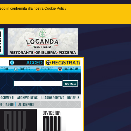
piego in conformità ¡lla nostra Cookie Policy
CEBOOK
TWITTER
YOUTUBE
INSTAGRAM
DOCUMENTI
ARCHIVIO NEWS
IL LARIOSPORTIVO
DIVISE LS
NOTTAGGIO
ALTRISPORT