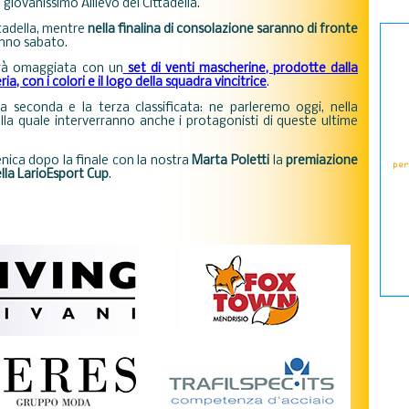
l giovanissimo Allievo del Cittadella.
ttadella, mentre
nella finalina di consolazione saranno di fronte
anno sabato.
arà omaggiata con un
set di venti mascherine, prodotte dalla
a, con i colori e il logo della squadra vincitrice
.
 seconda e la terza classificata: ne parleremo oggi, nella
ella quale interverranno anche i protagonisti di queste ultime
nica dopo la finale con la nostra
Marta Poletti
la
premiazione
ella LarioEsport Cup
.