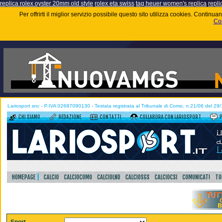
replica rolex oyster 20mm old style
rolex eta swiss
tag heuer women's replica
repli
Per offrirti il miglior servizio possibile questo sito utilizza cookies. Contin
Coo
Lariosport snc - P.IVA 02687090130 - Testata registrata al Tribunale di Como, n.21/06 del 29
CHI SIAMO
REDAZIONE
CONTATTI
COLLABORA CON LARIOSPORT
HOMEPAGE
CALCIO
CALCIOCOMO
CALCIOLND
CALCIOSGS
CALCIOCSI
COMUNICATI
TO