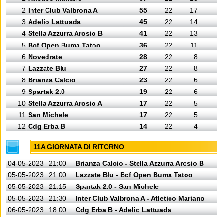
2
Inter Club Valbrona A
55
22
17
3
Adelio Lattuada
45
22
14
4
Stella Azzurra Arosio B
41
22
13
5
Bcf Open Buma Tatoo
36
22
11
6
Novedrate
28
22
8
7
Lazzate Blu
27
22
8
8
Brianza Calcio
23
22
6
9
Spartak 2.0
19
22
6
10
Stella Azzurra Arosio A
17
22
5
11
San Michele
17
22
5
12
Cdg Erba B
14
22
4
11A GIORNATA DI RITORNO
04-05-2023
21:00
Brianza Calcio - Stella Azzurra Arosio B
05-05-2023
21:00
Lazzate Blu - Bcf Open Buma Tatoo
05-05-2023
21:15
Spartak 2.0 - San Michele
05-05-2023
21:30
Inter Club Valbrona A - Atletico Mariano
06-05-2023
18:00
Cdg Erba B - Adelio Lattuada