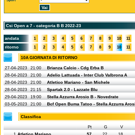
Sport
Csi Open a 7 - categoria B B 2022-23
andata
1
2
3
4
5
6
7
8
9
10
11
ritorno
1
2
3
4
5
6
7
8
9
10
11
10A GIORNATA DI RITORNO
27-04-2023
21:00
Brianza Calcio - Cdg Erba B
28-04-2023
21:00
Adelio Lattuada - Inter Club Valbrona A
28-04-2023
21:00
Atletico Mariano - San Michele
28-04-2023
21:15
Spartak 2.0 - Lazzate Blu
29-04-2023
19:00
Stella Azzurra Arosio B - Novedrate
03-05-2023
21:00
Bcf Open Buma Tatoo - Stella Azzurra Aros
Classifica
Pt
G
V
1
Atletico Mariano
57
22
18