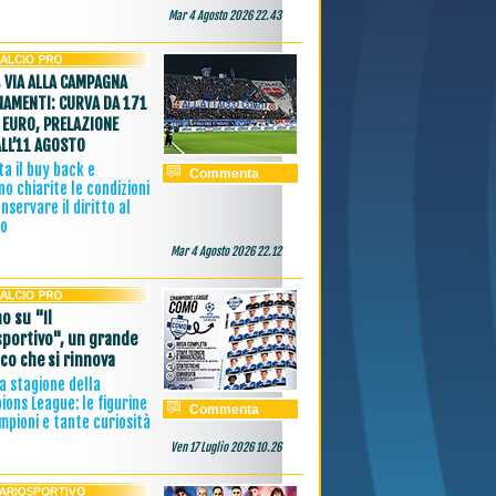
Mar 4 Agosto 2026 22.43
 VIA ALLA CAMPAGNA
AMENTI: CURVA DA 171
 EURO, PRELAZIONE
ALL’11 AGOSTO
a il buy back e
Commenta
o chiarite le condizioni
nservare il diritto al
vo
Mar 4 Agosto 2026 22.12
o su "Il
sportivo", un grande
ico che si rinnova
 la stagione della
ons League: le figurine
Commenta
mpioni e tante curiosità
Ven 17 Luglio 2026 10.26