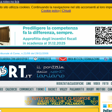
ca rolex no tick
uesto sito utilizza cookies. Continuando la navigazione nel sito acconsenti al loro im
Cookie policy
|
Chiudi
 Tribunale di Como, n.21/06 del 29/11/2006
OLLABORA CON LARIOSPORT
PUBBLICITÀ
INVIA NOTIZIA / SEGNALAZIONE
FA
RISULTATI&CLASSIFICHE
LINK
VIDEO
FOTO
SGS
CALCIOCSI
COMUNICATI
TORNEI
BASKET
VOLLEY
PALLANUOTO
RUGBY
MOTORI
CA
Palla