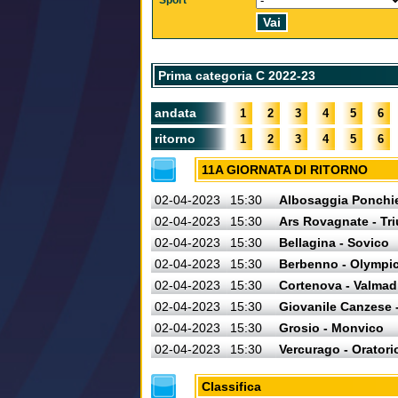
Sport
Prima categoria C 2022-23
andata
1
2
3
4
5
6
ritorno
1
2
3
4
5
6
11A GIORNATA DI RITORNO
02-04-2023
15:30
Albosaggia Ponchi
02-04-2023
15:30
Ars Rovagnate - Tr
02-04-2023
15:30
Bellagina - Sovico
02-04-2023
15:30
Berbenno - Olympi
02-04-2023
15:30
Cortenova - Valmad
02-04-2023
15:30
Giovanile Canzese 
02-04-2023
15:30
Grosio - Monvico
02-04-2023
15:30
Vercurago - Oratori
Classifica