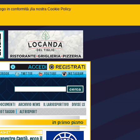
piego in conformità ¡lla nostra Cookie Policy
CEBOOK
TWITTER
YOUTUBE
INSTAGRAM
DOCUMENTI
ARCHIVIO NEWS
IL LARIOSPORTIVO
DIVISE LS
NOTTAGGIO
ALTRISPORT
canestro Cantù, ecco il