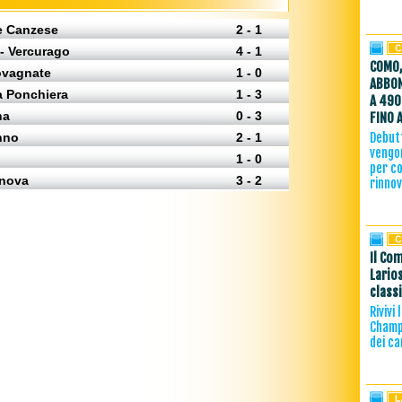
e Canzese
2 - 1
- Vercurago
4 - 1
COMO,
Rovagnate
1 - 0
ABBON
a Ponchiera
1 - 3
A 490
na
0 - 3
FINO 
nno
2 - 1
Debutt
vengon
1 - 0
per co
enova
3 - 2
rinno
Il Com
Lario
class
Rivivi
Champi
dei ca