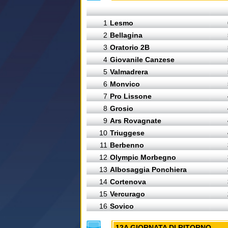
1
Lesmo
2
Bellagina
3
Oratorio 2B
4
Giovanile Canzese
5
Valmadrera
6
Monvico
7
Pro Lissone
8
Grosio
9
Ars Rovagnate
10
Triuggese
11
Berbenno
12
Olympic Morbegno
13
Albosaggia Ponchiera
14
Cortenova
15
Vercurago
16
Sovico
12A GIORNATA DI RITORNO