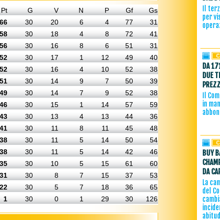
Il ter
Pt
G
V
N
P
Gf
Gs
per vi
66
30
20
6
4
77
31
operaz
58
30
18
4
8
72
41
56
30
16
8
6
51
31
52
30
17
1
12
49
40
DA 17
52
30
16
4
10
52
38
DUE T
51
30
14
9
7
50
39
PREZZ
49
30
14
7
9
52
38
Il Com
in man
46
30
15
1
14
57
59
abbon
43
30
13
4
13
44
36
41
30
11
8
11
45
48
38
30
11
5
14
50
54
38
30
11
5
14
42
46
BUY B
CHAMP
35
30
10
5
15
61
60
DA CA
31
30
8
7
15
37
53
La ca
22
30
5
7
18
36
65
del C
1
30
0
1
29
30
126
cambi
incide
abitud