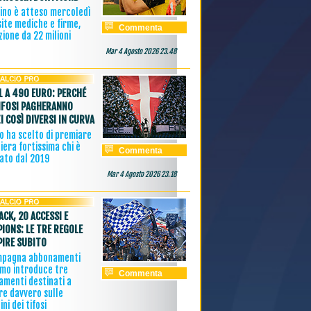
zino è atteso mercoledì
site mediche e firme,
Commenta
ione da 22 milioni
Mar 4 Agosto 2026 23.48
1 A 490 EURO: PERCHÉ
IFOSI PAGHERANNO
I COSÌ DIVERSI IN CURVA
o ha scelto di premiare
iera fortissima chi è
Commenta
ato dal 2019
Mar 4 Agosto 2026 23.18
ACK, 20 ACCESSI E
IONS: LE TRE REGOLE
PIRE SUBITO
mpagna abbonamenti
omo introduce tre
Commenta
amenti destinati a
re davvero sulle
ini dei tifosi