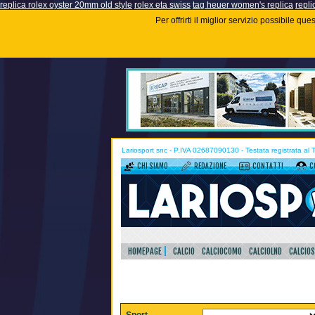
replica rolex oyster 20mm old style
rolex eta swiss
tag heuer women's replica
repli
Per offrirti il miglior servizio possibile q
Lariosport snc - P.IVA 02687090130 - Testata registrata al
CHI SIAMO
REDAZIONE
CONTATTI
C
HOMEPAGE
CALCIO
CALCIOCOMO
CALCIOLND
CALCIO