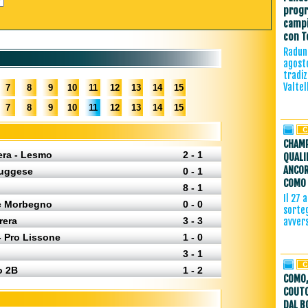
progr
campi
con T
Raduno
agost
tradiz
Valtel
7
8
9
10
11
12
13
14
15
7
8
9
10
11
12
13
14
15
CHAMP
era - Lesmo
2 - 1
QUALI
ANCOR
iuggese
0 - 1
COMO 
8 - 1
Il 27 
c Morbegno
0 - 0
sorteg
rera
3 - 3
avver
- Pro Lissone
1 - 0
3 - 1
o 2B
1 - 2
COMO,
COUTO
DAL B