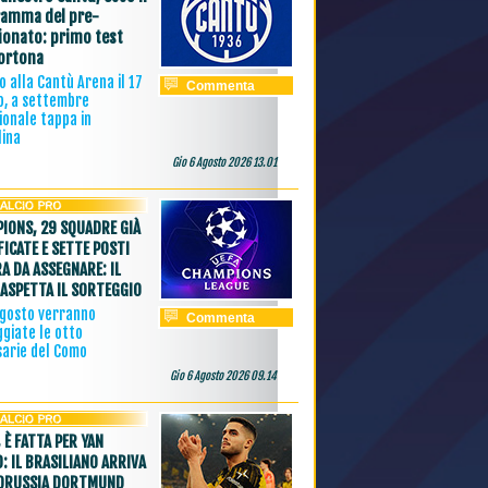
amma del pre-
onato: primo test
ortona
 alla Cantù Arena il 17
Commenta
o, a settembre
ionale tappa in
lina
Gio 6 Agosto 2026 13.01
IONS, 29 SQUADRE GIÀ
FICATE E SETTE POSTI
A DA ASSEGNARE: IL
ASPETTA IL SORTEGGIO
agosto verranno
Commenta
giate le otto
sarie del Como
Gio 6 Agosto 2026 09.14
 È FATTA PER YAN
: IL BRASILIANO ARRIVA
ORUSSIA DORTMUND