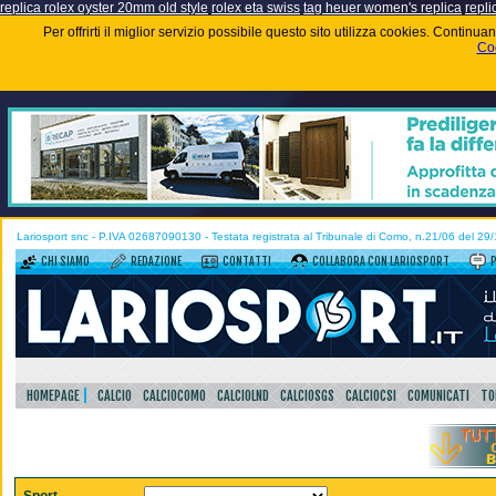
replica rolex oyster 20mm old style
rolex eta swiss
tag heuer women's replica
repli
Per offrirti il miglior servizio possibile questo sito utilizza cookies. Contin
Coo
Lariosport snc - P.IVA 02687090130 - Testata registrata al Tribunale di Como, n.21/06 del 29
CHI SIAMO
REDAZIONE
CONTATTI
COLLABORA CON LARIOSPORT
HOMEPAGE
CALCIO
CALCIOCOMO
CALCIOLND
CALCIOSGS
CALCIOCSI
COMUNICATI
TO