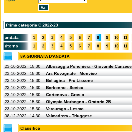
Sport
Prima categoria C 2022-23
andata
1
2
3
4
5
6
7
8
9
10
11
ritorno
1
2
3
4
5
6
7
8
9
10
11
8A GIORNATA D'ANDATA
23-10-2022
15:30
Albosaggia Ponchiera - Giovanile Canzese
23-10-2022
15:30
Ars Rovagnate - Monvico
23-10-2022
15:30
Bellagina - Pro Lissone
23-10-2022
15:30
Berbenno - Sovico
23-10-2022
15:30
Cortenova - Grosio
23-10-2022
15:30
Olympic Morbegno - Oratorio 2B
23-10-2022
15:30
Vercurago - Lesmo
08-12-2022
14:30
Valmadrera - Triuggese
Classifica