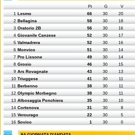
Pt
G
V
1
Lesmo
66
30
20
2
Bellagina
58
30
18
3
Oratorio 2B
56
30
16
4
Giovanile Canzese
52
30
17
5
Valmadrera
52
30
16
6
Monvico
51
30
14
7
Pro Lissone
49
30
14
8
Grosio
46
30
15
9
Ars Rovagnate
43
30
13
10
Triuggese
41
30
11
11
Berbenno
38
30
11
12
Olympic Morbegno
38
30
11
13
Albosaggia Ponchiera
35
30
10
14
Cortenova
31
30
8
15
Vercurago
22
30
5
16
Sovico
1
30
0
9A GIORNATA D'ANDATA