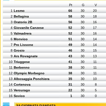
Pt
G
V
1
Lesmo
66
30
20
2
Bellagina
58
30
18
3
Oratorio 2B
56
30
16
4
Giovanile Canzese
52
30
17
5
Valmadrera
52
30
16
6
Monvico
51
30
14
7
Pro Lissone
49
30
14
8
Grosio
46
30
15
9
Ars Rovagnate
43
30
13
10
Triuggese
41
30
11
11
Berbenno
38
30
11
12
Olympic Morbegno
38
30
11
13
Albosaggia Ponchiera
35
30
10
14
Cortenova
31
30
8
15
Vercurago
22
30
5
16
Sovico
1
30
0
3A GIORNATA D'ANDATA