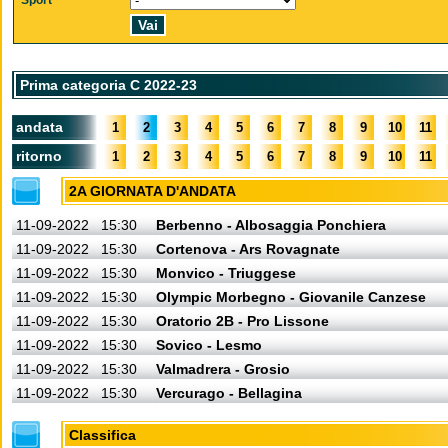
Sport
Prima categoria C 2022-23
andata
1
2
3
4
5
6
7
8
9
10
11
ritorno
1
2
3
4
5
6
7
8
9
10
11
2A GIORNATA D'ANDATA
11-09-2022
15:30
Berbenno - Albosaggia Ponchiera
11-09-2022
15:30
Cortenova - Ars Rovagnate
11-09-2022
15:30
Monvico - Triuggese
11-09-2022
15:30
Olympic Morbegno - Giovanile Canzese
11-09-2022
15:30
Oratorio 2B - Pro Lissone
11-09-2022
15:30
Sovico - Lesmo
11-09-2022
15:30
Valmadrera - Grosio
11-09-2022
15:30
Vercurago - Bellagina
Classifica