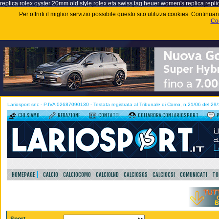
replica rolex oyster 20mm old style
rolex eta swiss
tag heuer women's replica
repli
Per offrirti il miglior servizio possibile questo sito utilizza cookies. Contin
Coo
Lariosport snc - P.IVA 02687090130 - Testata registrata al Tribunale di Como, n.21/06 del 29
CHI SIAMO
REDAZIONE
CONTATTI
COLLABORA CON LARIOSPORT
HOMEPAGE
CALCIO
CALCIOCOMO
CALCIOLND
CALCIOSGS
CALCIOCSI
COMUNICATI
TO