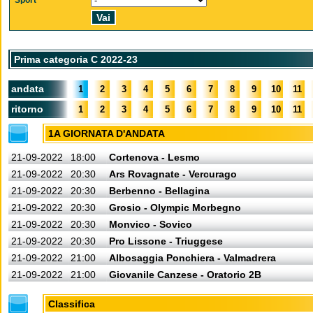
Sport
Prima categoria C 2022-23
andata
1
2
3
4
5
6
7
8
9
10
11
ritorno
1
2
3
4
5
6
7
8
9
10
11
1A GIORNATA D'ANDATA
21-09-2022
18:00
Cortenova - Lesmo
21-09-2022
20:30
Ars Rovagnate - Vercurago
21-09-2022
20:30
Berbenno - Bellagina
21-09-2022
20:30
Grosio - Olympic Morbegno
21-09-2022
20:30
Monvico - Sovico
21-09-2022
20:30
Pro Lissone - Triuggese
21-09-2022
21:00
Albosaggia Ponchiera - Valmadrera
21-09-2022
21:00
Giovanile Canzese - Oratorio 2B
Classifica