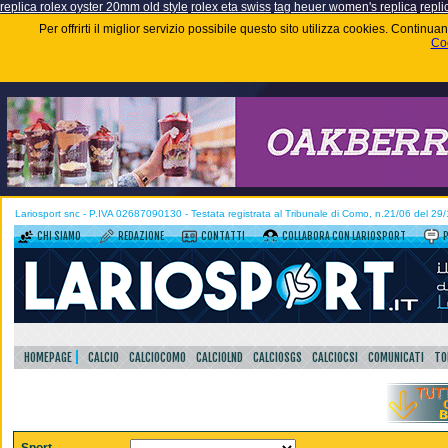
replica rolex oyster 20mm old style
rolex eta swiss
tag heuer women's replica
repli
Per offrirti il miglior servizio possibile questo sito utilizza cookies. Contin
Coo
Lariosport snc - P.IVA 02687090130 - Testata registrata al Tribunale di Como, n.21/06 del 29
CHI SIAMO
REDAZIONE
CONTATTI
COLLABORA CON LARIOSPORT
HOMEPAGE
CALCIO
CALCIOCOMO
CALCIOLND
CALCIOSGS
CALCIOCSI
COMUNICATI
TO