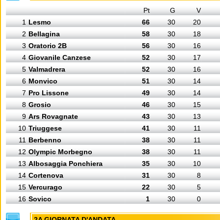
Pt
G
V
1
Lesmo
66
30
20
2
Bellagina
58
30
18
3
Oratorio 2B
56
30
16
4
Giovanile Canzese
52
30
17
5
Valmadrera
52
30
16
6
Monvico
51
30
14
7
Pro Lissone
49
30
14
8
Grosio
46
30
15
9
Ars Rovagnate
43
30
13
10
Triuggese
41
30
11
11
Berbenno
38
30
11
12
Olympic Morbegno
38
30
11
13
Albosaggia Ponchiera
35
30
10
14
Cortenova
31
30
8
15
Vercurago
22
30
5
16
Sovico
1
30
0
2A GIORNATA D'ANDATA