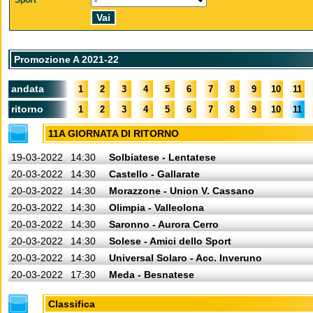
Sport
Promozione A 2021-22
andata
1
2
3
4
5
6
7
8
9
10
11
ritorno
1
2
3
4
5
6
7
8
9
10
11
11A GIORNATA DI RITORNO
19-03-2022
14:30
Solbiatese - Lentatese
20-03-2022
14:30
Castello - Gallarate
20-03-2022
14:30
Morazzone - Union V. Cassano
20-03-2022
14:30
Olimpia - Valleolona
20-03-2022
14:30
Saronno - Aurora Cerro
20-03-2022
14:30
Solese - Amici dello Sport
20-03-2022
14:30
Universal Solaro - Acc. Inveruno
20-03-2022
17:30
Meda - Besnatese
Classifica