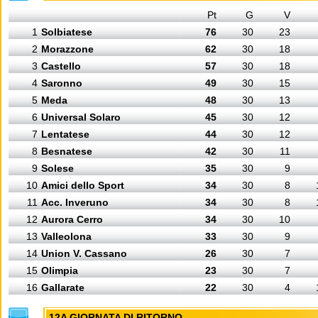
Pt
G
V
1
Solbiatese
76
30
23
2
Morazzone
62
30
18
3
Castello
57
30
18
4
Saronno
49
30
15
5
Meda
48
30
13
6
Universal Solaro
45
30
12
7
Lentatese
44
30
12
8
Besnatese
42
30
11
9
Solese
35
30
9
10
Amici dello Sport
34
30
8
11
Acc. Inveruno
34
30
8
12
Aurora Cerro
34
30
10
13
Valleolona
33
30
9
14
Union V. Cassano
26
30
7
15
Olimpia
23
30
7
16
Gallarate
22
30
4
12A GIORNATA DI RITORNO