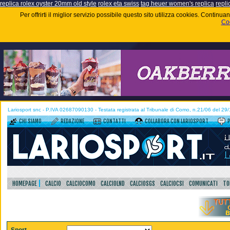
replica rolex oyster 20mm old style
rolex eta swiss
tag heuer women's replica
repli
Per offrirti il miglior servizio possibile questo sito utilizza cookies. Contin
Coo
Lariosport snc - P.IVA 02687090130 - Testata registrata al Tribunale di Como, n.21/06 del 29
CHI SIAMO
REDAZIONE
CONTATTI
COLLABORA CON LARIOSPORT
HOMEPAGE
CALCIO
CALCIOCOMO
CALCIOLND
CALCIOSGS
CALCIOCSI
COMUNICATI
TO