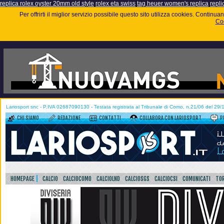
replica rolex oyster 20mm old style
rolex eta swiss
tag heuer women's replica
repli
Per offrirti il miglior servizio possibile questo sito utilizza cookies. Contin
Coo
Lariosport snc - P.IVA 02687090130 - Testata registrata al Tribunale di Como, n.21/06 del 29
CHI SIAMO
REDAZIONE
CONTATTI
COLLABORA CON LARIOSPORT
P
HOMEPAGE
CALCIO
CALCIOCOMO
CALCIOLND
CALCIOSGS
CALCIOCSI
COMUNICATI
TOR