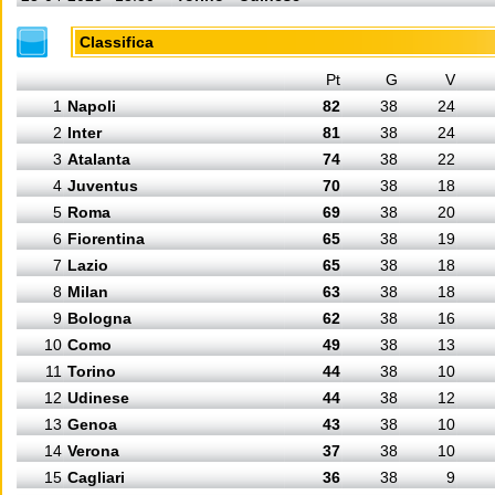
Classifica
Pt
G
V
1
Napoli
82
38
24
2
Inter
81
38
24
3
Atalanta
74
38
22
4
Juventus
70
38
18
5
Roma
69
38
20
6
Fiorentina
65
38
19
7
Lazio
65
38
18
8
Milan
63
38
18
9
Bologna
62
38
16
10
Como
49
38
13
11
Torino
44
38
10
12
Udinese
44
38
12
13
Genoa
43
38
10
14
Verona
37
38
10
15
Cagliari
36
38
9