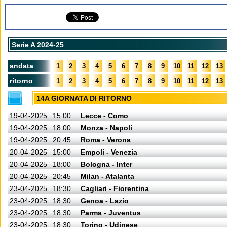
Serie A 2024-25
andata
1
2
3
4
5
6
7
8
9
10
11
12
13
ritorno
1
2
3
4
5
6
7
8
9
10
11
12
13
14A GIORNATA DI RITORNO
19-04-2025
15:00
Lecce - Como
19-04-2025
18:00
Monza - Napoli
19-04-2025
20:45
Roma - Verona
20-04-2025
15:00
Empoli - Venezia
20-04-2025
18:00
Bologna - Inter
20-04-2025
20:45
Milan - Atalanta
23-04-2025
18:30
Cagliari - Fiorentina
23-04-2025
18:30
Genoa - Lazio
23-04-2025
18:30
Parma - Juventus
23-04-2025
18:30
Torino - Udinese