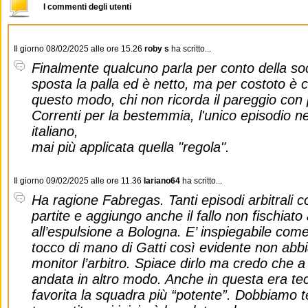
I commenti degli utenti
Il giorno 08/02/2025 alle ore 15.26
roby s
ha scritto...
Finalmente qualcuno parla per conto della soci
sposta la palla ed è netto, ma per costoto è 
questo modo, chi non ricorda il pareggio con
Correnti per la bestemmia, l'unico episodio nel
italiano,
mai più applicata quella "regola".
Il giorno 09/02/2025 alle ore 11.36
lariano64
ha scritto...
Ha ragione Fabregas. Tanti episodi arbitrali co
partite e aggiungo anche il fallo non fischiat
all’espulsione a Bologna. E’ inspiegabile come 
tocco di mano di Gatti così evidente non abbi
monitor l’arbitro. Spiace dirlo ma credo che a
andata in altro modo. Anche in questa era t
favorita la squadra più “potente”. Dobbiamo 