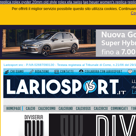
replica rolex oyster 20mm old style
rolex eta swiss
tag heuer women's replica
repli
Per offrirti il miglior servizio possibile questo sito utilizza cookies. Contin
Coo
Lariosport snc - P.IVA 02687090130 - Testata registrata al Tribunale di Como, n.21/06 del 29
CHI SIAMO
REDAZIONE
CONTATTI
COLLABORA CON LARIOSPORT
P
HOMEPAGE
CALCIO
CALCIOCOMO
CALCIOLND
CALCIOSGS
CALCIOCSI
COMUNICATI
TOR