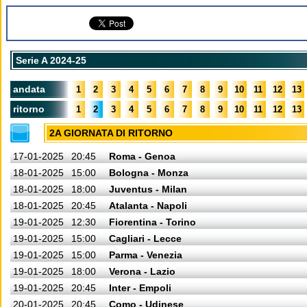
Serie A 2024-25
andata
1
2
3
4
5
6
7
8
9
10
11
12
13
ritorno
1
2
3
4
5
6
7
8
9
10
11
12
13
2A GIORNATA DI RITORNO
17-01-2025
20:45
Roma - Genoa
18-01-2025
15:00
Bologna - Monza
18-01-2025
18:00
Juventus - Milan
18-01-2025
20:45
Atalanta - Napoli
19-01-2025
12:30
Fiorentina - Torino
19-01-2025
15:00
Cagliari - Lecce
19-01-2025
15:00
Parma - Venezia
19-01-2025
18:00
Verona - Lazio
19-01-2025
20:45
Inter - Empoli
20-01-2025
20:45
Como - Udinese