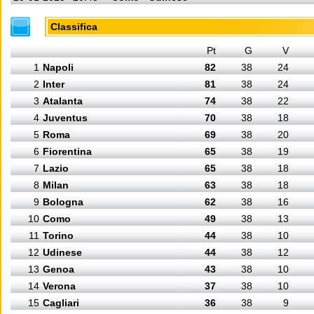
Classifica
Pt
G
V
1
Napoli
82
38
24
2
Inter
81
38
24
3
Atalanta
74
38
22
4
Juventus
70
38
18
5
Roma
69
38
20
6
Fiorentina
65
38
19
7
Lazio
65
38
18
8
Milan
63
38
18
9
Bologna
62
38
16
10
Como
49
38
13
11
Torino
44
38
10
12
Udinese
44
38
12
13
Genoa
43
38
10
14
Verona
37
38
10
15
Cagliari
36
38
9