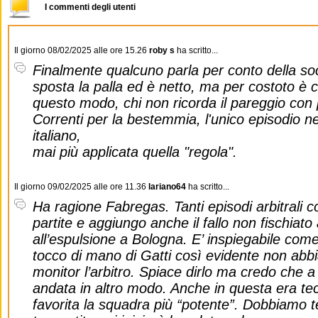
I commenti degli utenti
Il giorno 08/02/2025 alle ore 15.26
roby s
ha scritto...
Finalmente qualcuno parla per conto della soci
sposta la palla ed è netto, ma per costoto è 
questo modo, chi non ricorda il pareggio con
Correnti per la bestemmia, l'unico episodio nel
italiano,
mai più applicata quella "regola".
Il giorno 09/02/2025 alle ore 11.36
lariano64
ha scritto...
Ha ragione Fabregas. Tanti episodi arbitrali co
partite e aggiungo anche il fallo non fischiat
all’espulsione a Bologna. E’ inspiegabile come 
tocco di mano di Gatti così evidente non abbi
monitor l’arbitro. Spiace dirlo ma credo che a
andata in altro modo. Anche in questa era t
favorita la squadra più “potente”. Dobbiamo 