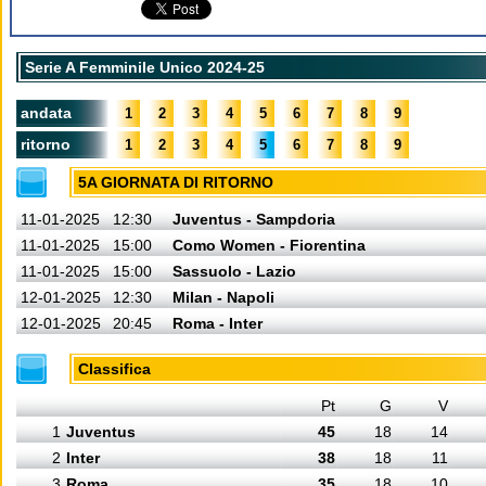
Serie A Femminile Unico 2024-25
andata
1
2
3
4
5
6
7
8
9
ritorno
1
2
3
4
5
6
7
8
9
5A GIORNATA DI RITORNO
11-01-2025
12:30
Juventus - Sampdoria
11-01-2025
15:00
Como Women - Fiorentina
11-01-2025
15:00
Sassuolo - Lazio
12-01-2025
12:30
Milan - Napoli
12-01-2025
20:45
Roma - Inter
Classifica
Pt
G
V
1
Juventus
45
18
14
2
Inter
38
18
11
3
Roma
35
18
10