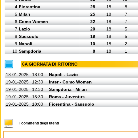
4
Fiorentina
28
18
8
5
Milan
25
18
7
6
Como Women
22
18
7
7
Lazio
20
18
5
8
Sassuolo
19
18
5
9
Napoli
10
18
2
10
Sampdoria
8
18
1
6A GIORNATA DI RITORNO
18-01-2025
18:00
Napoli - Lazio
19-01-2025
12:30
Inter - Como Women
19-01-2025
12:30
Sampdoria - Milan
19-01-2025
15:30
Roma - Juventus
19-01-2025
18:00
Fiorentina - Sassuolo
I commenti degli utenti