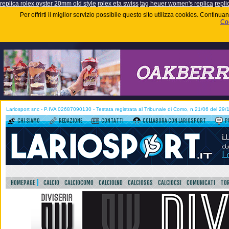
replica rolex oyster 20mm old style
rolex eta swiss
tag heuer women's replica
repli
Per offrirti il miglior servizio possibile questo sito utilizza cookies. Contin
Coo
Lariosport snc - P.IVA 02687090130 - Testata registrata al Tribunale di Como, n.21/06 del 29
CHI SIAMO
REDAZIONE
CONTATTI
COLLABORA CON LARIOSPORT
P
HOMEPAGE
CALCIO
CALCIOCOMO
CALCIOLND
CALCIOSGS
CALCIOCSI
COMUNICATI
TOR