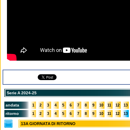
Serie A 2024-25
andata
1
2
3
4
5
6
7
8
9
10
11
12
13
ritorno
1
2
3
4
5
6
7
8
9
10
11
12
13
13A GIORNATA DI RITORNO