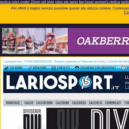
replica rolex oyster 20mm old style
rolex eta swiss
tag heuer women's replica
repli
Per offrirti il miglior servizio possibile questo sito utilizza cookies. Contin
Coo
Lariosport snc - P.IVA 02687090130 - Testata registrata al Tribunale di Como, n.21/06 del 29
CHI SIAMO
REDAZIONE
CONTATTI
COLLABORA CON LARIOSPORT
P
HOMEPAGE
CALCIO
CALCIOCOMO
CALCIOLND
CALCIOSGS
CALCIOCSI
COMUNICATI
TOR