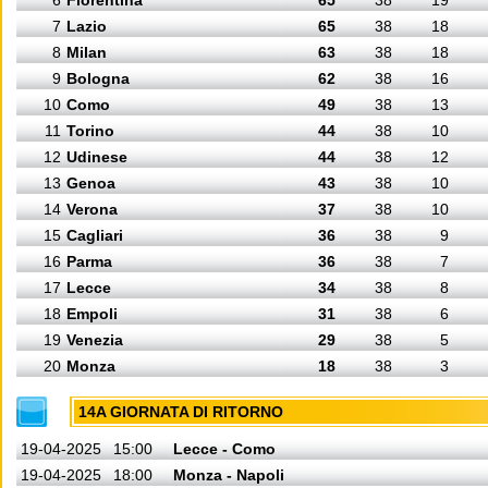
6
Fiorentina
65
38
19
7
Lazio
65
38
18
8
Milan
63
38
18
9
Bologna
62
38
16
10
Como
49
38
13
11
Torino
44
38
10
12
Udinese
44
38
12
13
Genoa
43
38
10
14
Verona
37
38
10
15
Cagliari
36
38
9
16
Parma
36
38
7
17
Lecce
34
38
8
18
Empoli
31
38
6
19
Venezia
29
38
5
20
Monza
18
38
3
14A GIORNATA DI RITORNO
19-04-2025
15:00
Lecce - Como
19-04-2025
18:00
Monza - Napoli