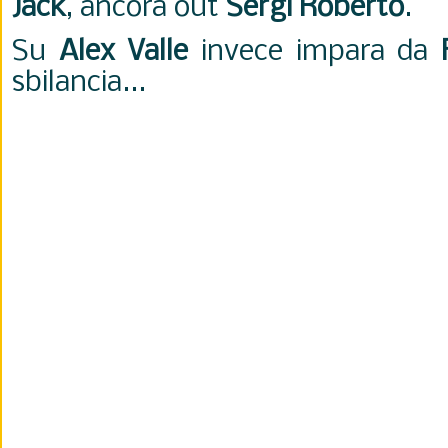
Jack
, ancora out
Sergi Roberto
.
Su
Alex Valle
invece impara da
sbilancia...