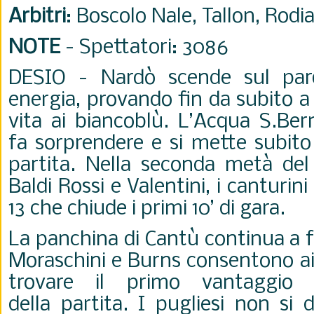
Arbitri
: Boscolo Nale, Tallon, Rodia
NOTE
- Spettatori: 3086
DESIO - Nardò scende sul par
energia, provando fin da subito 
vita ai biancoblù. L’Acqua S.Ber
fa
sorprendere e si mette subito
partita. Nella seconda metà de
Baldi Rossi e Valentini, i canturin
13 che
chiude i primi 10’ di gara.
La panchina di Cantù continua a f
Moraschini e Burns
consentono ai 
trovare il primo vantaggio 
della
partita. I pugliesi non si 