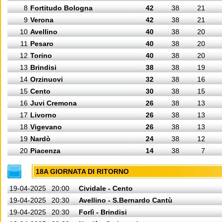
8
Fortitudo Bologna
42
38
21
9
Verona
42
38
21
10
Avellino
40
38
20
11
Pesaro
40
38
20
12
Torino
40
38
20
13
Brindisi
38
38
19
14
Orzinuovi
32
38
16
15
Cento
30
38
15
16
Juvi Cremona
26
38
13
17
Livorno
26
38
13
18
Vigevano
26
38
13
19
Nardò
24
38
12
20
Piacenza
14
38
7
18A GIORNATA DI RITORNO
19-04-2025
20:00
Cividale - Cento
19-04-2025
20:30
Avellino - S.Bernardo Cantù
19-04-2025
20:30
Forlì - Brindisi