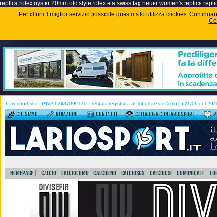
replica rolex oyster 20mm old style
rolex eta swiss
tag heuer women's replica
repli
Per offrirti il miglior servizio possibile questo sito utilizza cookies. Contin
Coo
Lariosport snc - P.IVA 02687090130 - Testata registrata al Tribunale di Como, n.21/06 del 29
CHI SIAMO
REDAZIONE
CONTATTI
COLLABORA CON LARIOSPORT
P
HOMEPAGE
CALCIO
CALCIOCOMO
CALCIOLND
CALCIOSGS
CALCIOCSI
COMUNICATI
TOR