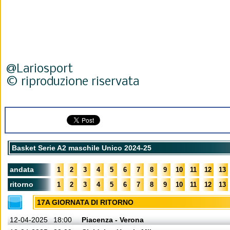
@Lariosport
© riproduzione riservata
Basket Serie A2 maschile Unico 2024-25
andata
1
2
3
4
5
6
7
8
9
10
11
12
13
ritorno
1
2
3
4
5
6
7
8
9
10
11
12
13
17A GIORNATA DI RITORNO
12-04-2025
18:00
Piacenza - Verona