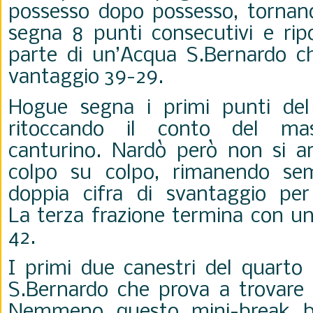
possesso dopo possesso, torna
segna 8 punti consecutivi e ripor
parte di
un’Acqua S.Bernardo ch
vantaggio 39-29.
Hogue segna i primi punti de
ritoccando il conto del m
canturino. Nardò però non si a
colpo su colpo,
rimanendo sem
doppia cifra di svantaggio per
La
terza frazione termina con un
42.
I primi due canestri del quarto
S.Bernardo che prova a
trovare 
Nemmeno questo mini-break ba