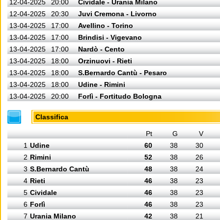
12-04-2025
20:00
Cividale - Urania Milano
12-04-2025
20:30
Juvi Cremona - Livorno
13-04-2025
17:00
Avellino - Torino
13-04-2025
17:00
Brindisi - Vigevano
13-04-2025
17:00
Nardò - Cento
13-04-2025
18:00
Orzinuovi - Rieti
13-04-2025
18:00
S.Bernardo Cantù - Pesaro
13-04-2025
18:00
Udine - Rimini
13-04-2025
20:00
Forlì - Fortitudo Bologna
Classifica
Pt
G
V
1
Udine
60
38
30
2
Rimini
52
38
26
3
S.Bernardo Cantù
48
38
24
4
Rieti
46
38
23
5
Cividale
46
38
23
6
Forlì
46
38
23
7
Urania Milano
42
38
21