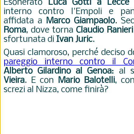
Esonerato
Luca Gotti a Lecce
d
interno contro l'Empoli e panc
affidata a
Marco Giampaolo
. Se
Roma
, dove torna
Claudio Ranieri
sfortunata di
Ivan Juric
.
Quasi clamoroso, perché deciso do
pareggio interno contro il C
Alberto Gilardino al Genoa
: al
Vieira
. E con
Mario Balotelli
, co
screzi al Nizza, come finirà?