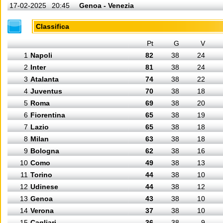
17-02-2025
20:45
Genoa - Venezia
Classifica
Pt
G
V
1
Napoli
82
38
24
2
Inter
81
38
24
3
Atalanta
74
38
22
4
Juventus
70
38
18
5
Roma
69
38
20
6
Fiorentina
65
38
19
7
Lazio
65
38
18
8
Milan
63
38
18
9
Bologna
62
38
16
10
Como
49
38
13
11
Torino
44
38
10
12
Udinese
44
38
12
13
Genoa
43
38
10
14
Verona
37
38
10
15
Cagliari
36
38
9