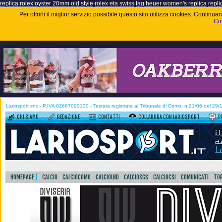
replica rolex oyster 20mm old style
rolex eta swiss
tag heuer women's replica
repli
Per offrirti il miglior servizio possibile questo sito utilizza cookies. Contin
Coo
Lariosport snc - P.IVA 02687090130 - Testata registrata al Tribunale di Como, n.21/06 del 29
CHI SIAMO
REDAZIONE
CONTATTI
COLLABORA CON LARIOSPORT
P
HOMEPAGE
CALCIO
CALCIOCOMO
CALCIOLND
CALCIOSGS
CALCIOCSI
COMUNICATI
TOR