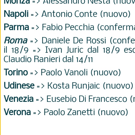
Monza
=> Alessandro Nesta (nuo
Napoli
=> Antonio Conte (nuovo)
Parma
=> Fabio Pecchia (conferm
Roma
=> Daniele De Rossi (conf
il 18/9 => Ivan Juric dal 18/9 es
Claudio Ranieri dal 14/11
Torino
=> Paolo Vanoli (nuovo)
Udinese
=> Kosta Runjaic (nuovo)
Venezia
=> Eusebio Di Francesco 
Verona
=> Paolo Zanetti (nuovo)