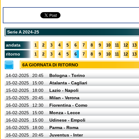
Serie A 2024-25
andata
1
2
3
4
5
6
7
8
9
10
11
12
13
ritorno
1
2
3
4
5
6
7
8
9
10
11
12
13
6A GIORNATA DI RITORNO
14-02-2025
20:45
Bologna - Torino
15-02-2025
15:00
Atalanta - Cagliari
15-02-2025
18:00
Lazio - Napoli
15-02-2025
20:45
Milan - Verona
16-02-2025
12:30
Fiorentina - Como
16-02-2025
15:00
Monza - Lecce
16-02-2025
15:00
Udinese - Empoli
16-02-2025
18:00
Parma - Roma
16-02-2025
20:45
Juventus - Inter