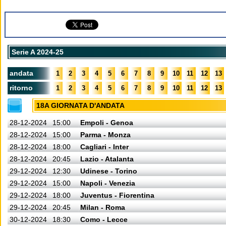
Serie A 2024-25
andata
1
2
3
4
5
6
7
8
9
10
11
12
13
ritorno
1
2
3
4
5
6
7
8
9
10
11
12
13
18A GIORNATA D'ANDATA
28-12-2024
15:00
Empoli - Genoa
28-12-2024
15:00
Parma - Monza
28-12-2024
18:00
Cagliari - Inter
28-12-2024
20:45
Lazio - Atalanta
29-12-2024
12:30
Udinese - Torino
29-12-2024
15:00
Napoli - Venezia
29-12-2024
18:00
Juventus - Fiorentina
29-12-2024
20:45
Milan - Roma
30-12-2024
18:30
Como - Lecce