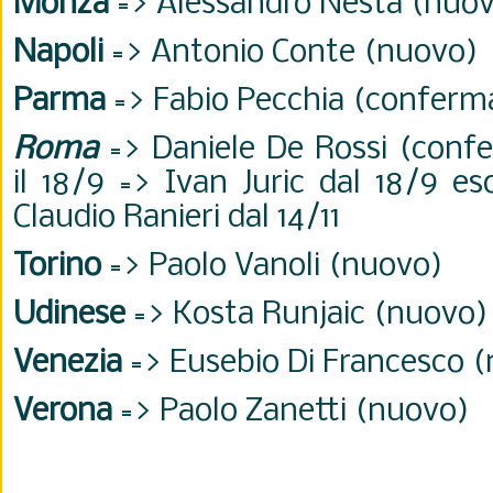
Monza
=> Alessandro Nesta (nuo
Napoli
=> Antonio Conte (nuovo)
Parma
=> Fabio Pecchia (conferm
Roma
=> Daniele De Rossi (conf
il 18/9 => Ivan Juric dal 18/9 es
Claudio Ranieri dal 14/11
Torino
=> Paolo Vanoli (nuovo)
Udinese
=> Kosta Runjaic (nuovo)
Venezia
=> Eusebio Di Francesco 
Verona
=> Paolo Zanetti (nuovo)