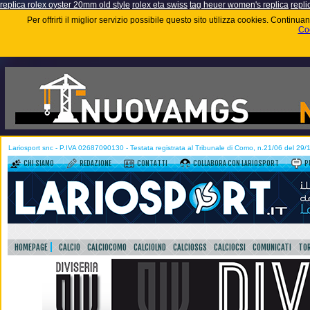
replica rolex oyster 20mm old style
rolex eta swiss
tag heuer women's replica
repli
Per offrirti il miglior servizio possibile questo sito utilizza cookies. Contin
Coo
Lariosport snc - P.IVA 02687090130 - Testata registrata al Tribunale di Como, n.21/06 del 29
CHI SIAMO
REDAZIONE
CONTATTI
COLLABORA CON LARIOSPORT
P
HOMEPAGE
CALCIO
CALCIOCOMO
CALCIOLND
CALCIOSGS
CALCIOCSI
COMUNICATI
TOR