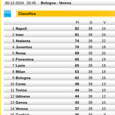
30-12-2024
20:45
Bologna - Verona
Classifica
Pt
G
V
1
Napoli
82
38
24
2
Inter
81
38
24
3
Atalanta
74
38
22
4
Juventus
70
38
18
5
Roma
69
38
20
6
Fiorentina
65
38
19
7
Lazio
65
38
18
8
Milan
63
38
18
9
Bologna
62
38
16
10
Como
49
38
13
11
Torino
44
38
10
12
Udinese
44
38
12
13
Genoa
43
38
10
14
Verona
37
38
10
15
Cagliari
36
38
9