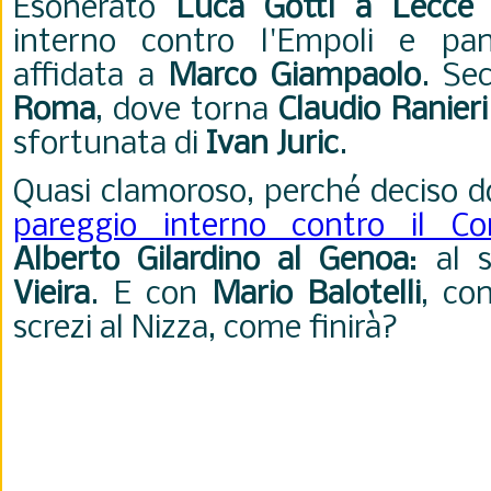
Esonerato
Luca Gotti a Lecce
d
interno contro l'Empoli e panc
affidata a
Marco Giampaolo
. Se
Roma
, dove torna
Claudio Ranieri
sfortunata di
Ivan Juric
.
Quasi clamoroso, perché deciso do
pareggio interno contro il C
Alberto Gilardino al Genoa
: al
Vieira
. E con
Mario Balotelli
, co
screzi al Nizza, come finirà?