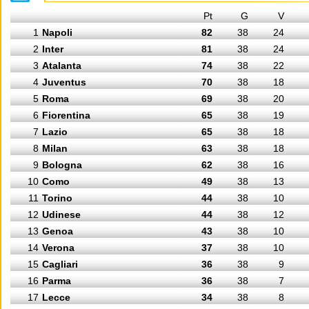
Pt
G
V
1
Napoli
82
38
24
2
Inter
81
38
24
3
Atalanta
74
38
22
4
Juventus
70
38
18
5
Roma
69
38
20
6
Fiorentina
65
38
19
7
Lazio
65
38
18
8
Milan
63
38
18
9
Bologna
62
38
16
10
Como
49
38
13
11
Torino
44
38
10
12
Udinese
44
38
12
13
Genoa
43
38
10
14
Verona
37
38
10
15
Cagliari
36
38
9
16
Parma
36
38
7
17
Lecce
34
38
8