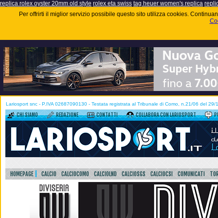
replica rolex oyster 20mm old style
rolex eta swiss
tag heuer women's replica
repli
Per offrirti il miglior servizio possibile questo sito utilizza cookies. Contin
Coo
Lariosport snc - P.IVA 02687090130 - Testata registrata al Tribunale di Como, n.21/06 del 29
CHI SIAMO
REDAZIONE
CONTATTI
COLLABORA CON LARIOSPORT
P
HOMEPAGE
CALCIO
CALCIOCOMO
CALCIOLND
CALCIOSGS
CALCIOCSI
COMUNICATI
TOR