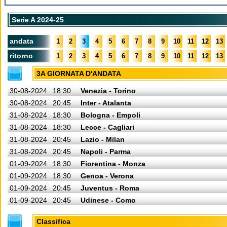
Serie A 2024-25
andata
1
2
3
4
5
6
7
8
9
10
11
12
13
ritorno
1
2
3
4
5
6
7
8
9
10
11
12
13
3A GIORNATA D'ANDATA
30-08-2024
18:30
Venezia - Torino
30-08-2024
20:45
Inter - Atalanta
31-08-2024
18:30
Bologna - Empoli
31-08-2024
18:30
Lecce - Cagliari
31-08-2024
20:45
Lazio - Milan
31-08-2024
20:45
Napoli - Parma
01-09-2024
18:30
Fiorentina - Monza
01-09-2024
18:30
Genoa - Verona
01-09-2024
20:45
Juventus - Roma
01-09-2024
20:45
Udinese - Como
Classifica