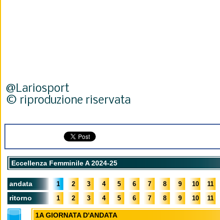
@Lariosport
© riproduzione riservata
Eccellenza Femminile A 2024-25
andata
1
2
3
4
5
6
7
8
9
10
11
ritorno
1
2
3
4
5
6
7
8
9
10
11
1A GIORNATA D'ANDATA