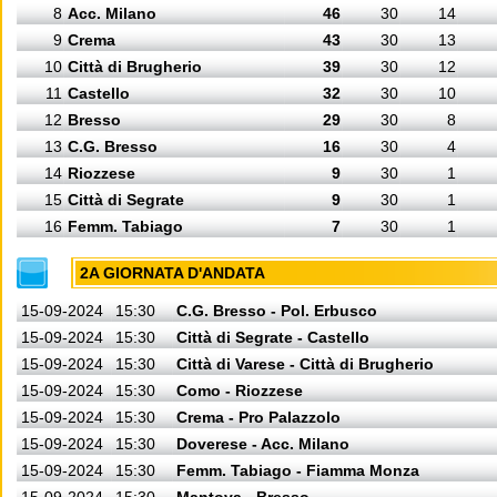
8
Acc. Milano
46
30
14
9
Crema
43
30
13
10
Città di Brugherio
39
30
12
11
Castello
32
30
10
12
Bresso
29
30
8
13
C.G. Bresso
16
30
4
14
Riozzese
9
30
1
15
Città di Segrate
9
30
1
16
Femm. Tabiago
7
30
1
2A GIORNATA D'ANDATA
15-09-2024
15:30
C.G. Bresso - Pol. Erbusco
15-09-2024
15:30
Città di Segrate - Castello
15-09-2024
15:30
Città di Varese - Città di Brugherio
15-09-2024
15:30
Como - Riozzese
15-09-2024
15:30
Crema - Pro Palazzolo
15-09-2024
15:30
Doverese - Acc. Milano
15-09-2024
15:30
Femm. Tabiago - Fiamma Monza