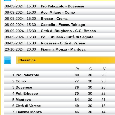
08-09-2024
15:30
Pro Palazzolo - Doverese
08-09-2024
15:30
Acc. Milano - Como
08-09-2024
15:30
Bresso - Crema
08-09-2024
15:30
Castello - Femm. Tabiago
08-09-2024
15:30
Città di Brugherio - C.G. Bresso
08-09-2024
15:30
Pol. Erbusco - Città di Segrate
08-09-2024
15:30
Riozzese - Città di Varese
23-10-2024
20:30
Fiamma Monza - Mantova
Classifica
Pt
G
V
1
Pro Palazzolo
80
30
26
2
Como
77
30
25
3
Doverese
76
30
25
4
Pol. Erbusco
70
30
22
5
Mantova
64
30
21
6
Città di Varese
49
30
15
7
Fiamma Monza
46
30
14