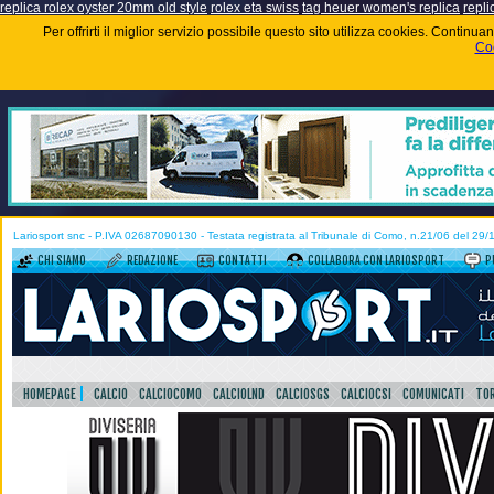
replica rolex oyster 20mm old style
rolex eta swiss
tag heuer women's replica
repli
Per offrirti il miglior servizio possibile questo sito utilizza cookies. Contin
Coo
Lariosport snc - P.IVA 02687090130 - Testata registrata al Tribunale di Como, n.21/06 del 29
CHI SIAMO
REDAZIONE
CONTATTI
COLLABORA CON LARIOSPORT
P
HOMEPAGE
CALCIO
CALCIOCOMO
CALCIOLND
CALCIOSGS
CALCIOCSI
COMUNICATI
TOR