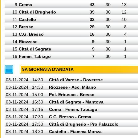
9
Crema
43
30
13
10
Città di Brugherio
39
30
12
11
Castello
32
30
10
12
Bresso
29
30
8
13
C.G. Bresso
16
30
4
14
Riozzese
9
30
1
15
Città di Segrate
9
30
1
16
Femm. Tabiago
7
30
1
9A GIORNATA D'ANDATA
03-11-2024
14:30
Città di Varese - Doverese
03-11-2024
14:30
Riozzese - Acc. Milano
03-11-2024
15:00
Pol. Erbusco - Bresso
03-11-2024
16:30
Città di Segrate - Mantova
03-11-2024
17:15
Como - Femm. Tabiago
03-11-2024
17:30
C.G. Bresso - Crema
03-11-2024
17:30
Città di Brugherio - Pro Palazzolo
03-11-2024
18:30
Castello - Fiamma Monza