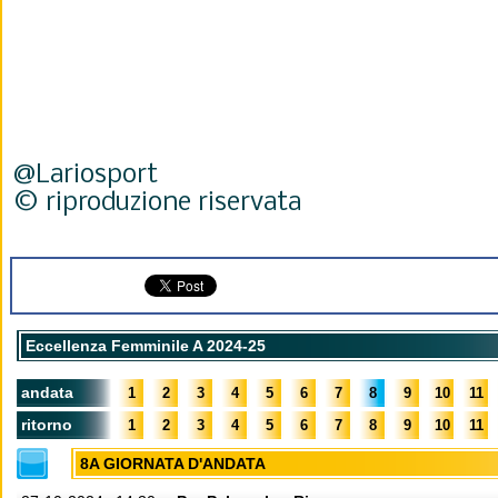
@Lariosport
© riproduzione riservata
Eccellenza Femminile A 2024-25
andata
1
2
3
4
5
6
7
8
9
10
11
ritorno
1
2
3
4
5
6
7
8
9
10
11
8A GIORNATA D'ANDATA