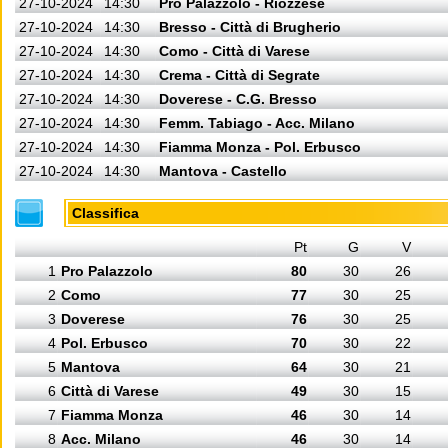
27-10-2024
14:30
Pro Palazzolo - Riozzese
27-10-2024
14:30
Bresso - Città di Brugherio
27-10-2024
14:30
Como - Città di Varese
27-10-2024
14:30
Crema - Città di Segrate
27-10-2024
14:30
Doverese - C.G. Bresso
27-10-2024
14:30
Femm. Tabiago - Acc. Milano
27-10-2024
14:30
Fiamma Monza - Pol. Erbusco
27-10-2024
14:30
Mantova - Castello
Classifica
Pt
G
V
1
Pro Palazzolo
80
30
26
2
Como
77
30
25
3
Doverese
76
30
25
4
Pol. Erbusco
70
30
22
5
Mantova
64
30
21
6
Città di Varese
49
30
15
7
Fiamma Monza
46
30
14
8
Acc. Milano
46
30
14