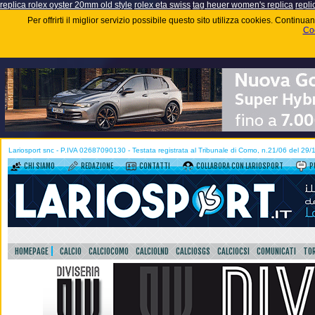
replica rolex oyster 20mm old style
rolex eta swiss
tag heuer women's replica
repli
Per offrirti il miglior servizio possibile questo sito utilizza cookies. Contin
Coo
Lariosport snc - P.IVA 02687090130 - Testata registrata al Tribunale di Como, n.21/06 del 29
CHI SIAMO
REDAZIONE
CONTATTI
COLLABORA CON LARIOSPORT
P
HOMEPAGE
CALCIO
CALCIOCOMO
CALCIOLND
CALCIOSGS
CALCIOCSI
COMUNICATI
TOR