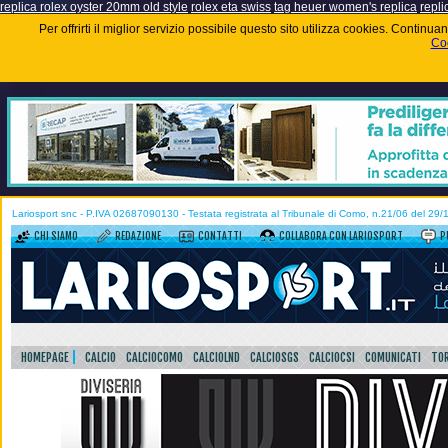
replica rolex oyster 20mm old style
rolex eta swiss
tag heuer women's replica
repli
Per offrirti il miglior servizio possibile questo sito utilizza cookies. Contin
Coo
Lariosport snc - P.IVA 02687090130 - Testata registrata al Tribunale di Como, n.21/06 del 29
CHI SIAMO
REDAZIONE
CONTATTI
COLLABORA CON LARIOSPORT
P
HOMEPAGE
CALCIO
CALCIOCOMO
CALCIOLND
CALCIOSGS
CALCIOCSI
COMUNICATI
TOR