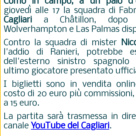
Como in campo, a un paio d'
giovedì alle 17 la squadra di Fab
Cagliari
a Châtillon, dopo 
Wolverhampton e Las Palmas dispu
Contro la squadra di mister
Nic
l'addio di Ranieri, potrebbe e
dell'esterno sinistro spagnol
ultimo giocatore presentato uffi
I biglietti sono in vendita onl
costo di 20 euro più commissioni, 
a 15 euro.
La partita sarà trasmessa in dir
canale
YouTube del Cagliari
.