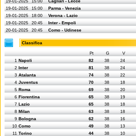
19-01-2025
15:00
Cagliari - Lecce
19-01-2025
15:00
Parma - Venezia
19-01-2025
18:00
Verona - Lazio
19-01-2025
20:45
Inter - Empoli
20-01-2025
20:45
Como - Udinese
Classifica
Pt
G
V
1
Napoli
82
38
24
2
Inter
81
38
24
3
Atalanta
74
38
22
4
Juventus
70
38
18
5
Roma
69
38
20
6
Fiorentina
65
38
19
7
Lazio
65
38
18
8
Milan
63
38
18
9
Bologna
62
38
16
10
Como
49
38
13
11
Torino
44
38
10