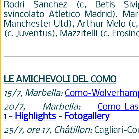
Rodri Sanchez (c, Betis Sivi
svincolato Atletico Madrid), Mart
Manchester Utd), Arthur Melo (c, 
(c, Juventus), Mazzitelli (c, Frosi
LE AMICHEVOLI DEL COMO
15/7, Marbella:
Como-Wolverham
20/7, Marbella:
Como-
1
-
Highlights
-
Fotogallery
25/7, ore 17,
Ch
âtillon:
Cagliari-C