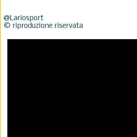
@Lariosport
© riproduzione riservata