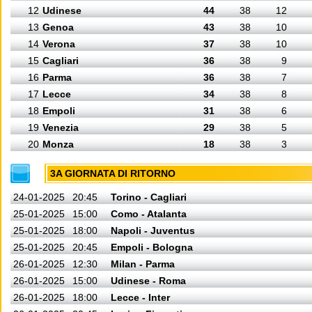
12
Udinese
44
38
12
13
Genoa
43
38
10
14
Verona
37
38
10
15
Cagliari
36
38
9
16
Parma
36
38
7
17
Lecce
34
38
8
18
Empoli
31
38
6
19
Venezia
29
38
5
20
Monza
18
38
3
3A GIORNATA DI RITORNO
24-01-2025
20:45
Torino - Cagliari
25-01-2025
15:00
Como - Atalanta
25-01-2025
18:00
Napoli - Juventus
25-01-2025
20:45
Empoli - Bologna
26-01-2025
12:30
Milan - Parma
26-01-2025
15:00
Udinese - Roma
26-01-2025
18:00
Lecce - Inter