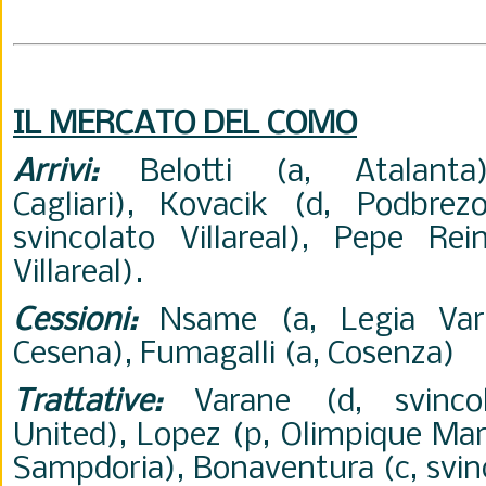
IL MERCATO DEL COMO
Arrivi:
Belotti (a, Atalanta
Cagliari), Kovacik (d, Podbrez
svincolato Villareal), Pepe Rei
Villareal).
Cessioni:
Nsame (a, Legia Vars
Cesena), Fumagalli (a, Cosenza)
Trattative:
Varane (d, svincol
United), Lopez (p, Olimpique Mars
Sampdoria), Bonaventura (c, svinc