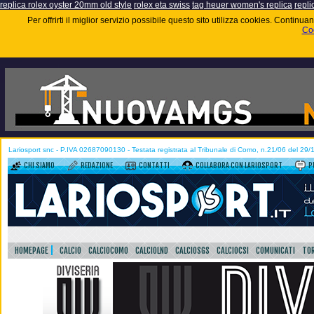
replica rolex oyster 20mm old style
rolex eta swiss
tag heuer women's replica
repli
Per offrirti il miglior servizio possibile questo sito utilizza cookies. Contin
Coo
Lariosport snc - P.IVA 02687090130 - Testata registrata al Tribunale di Como, n.21/06 del 29
CHI SIAMO
REDAZIONE
CONTATTI
COLLABORA CON LARIOSPORT
P
HOMEPAGE
CALCIO
CALCIOCOMO
CALCIOLND
CALCIOSGS
CALCIOCSI
COMUNICATI
TOR