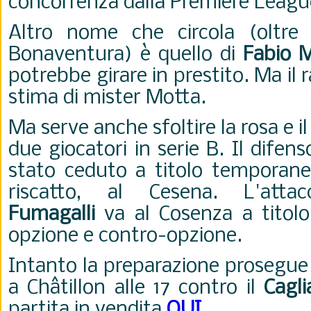
concorrenza dalla Premiere Leagu
Altro nome che circola (oltre 
Bonaventura) è quello di
Fabio M
potrebbe girare in prestito. Ma il 
stima di mister Motta.
Ma serve anche sfoltire la rosa e 
due giocatori in serie B. Il difen
stato ceduto
a titolo temporane
riscatto, al Cesena. L'att
Fumagalli
va al Cosenza
a tito
opzione e contro-opzione.
Intanto la preparazione prosegue 
a Ch
âtillon alle 17 contro il
Cagli
partita in vendita
QUI
.