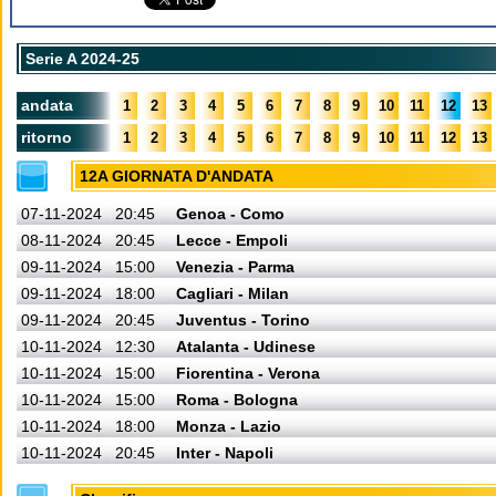
Serie A 2024-25
andata
1
2
3
4
5
6
7
8
9
10
11
12
13
ritorno
1
2
3
4
5
6
7
8
9
10
11
12
13
12A GIORNATA D'ANDATA
07-11-2024
20:45
Genoa - Como
08-11-2024
20:45
Lecce - Empoli
09-11-2024
15:00
Venezia - Parma
09-11-2024
18:00
Cagliari - Milan
09-11-2024
20:45
Juventus - Torino
10-11-2024
12:30
Atalanta - Udinese
10-11-2024
15:00
Fiorentina - Verona
10-11-2024
15:00
Roma - Bologna
10-11-2024
18:00
Monza - Lazio
10-11-2024
20:45
Inter - Napoli