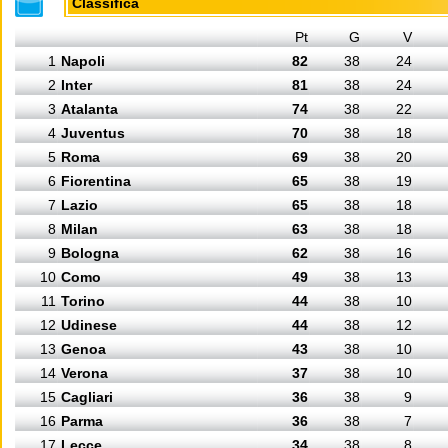
Classifica
Pt
G
V
1
Napoli
82
38
24
2
Inter
81
38
24
3
Atalanta
74
38
22
4
Juventus
70
38
18
5
Roma
69
38
20
6
Fiorentina
65
38
19
7
Lazio
65
38
18
8
Milan
63
38
18
9
Bologna
62
38
16
10
Como
49
38
13
11
Torino
44
38
10
12
Udinese
44
38
12
13
Genoa
43
38
10
14
Verona
37
38
10
15
Cagliari
36
38
9
16
Parma
36
38
7
17
Lecce
34
38
8