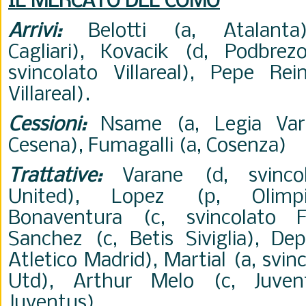
IL MERCATO DEL COMO
Arrivi:
Belotti (a, Atalanta
Cagliari), Kovacik (d, Podbrez
svincolato Villareal), Pepe Rei
Villareal).
Cessioni:
Nsame (a, Legia Vars
Cesena), Fumagalli (a, Cosenza)
Trattative:
Varane (d, svincol
United), Lopez (p, Olimpiq
Bonaventura (c, svincolato Fi
Sanchez (c, Betis Siviglia), Dep
Atletico Madrid), Martial (a, svi
Utd), Arthur Melo (c, Juvent
Juventus).