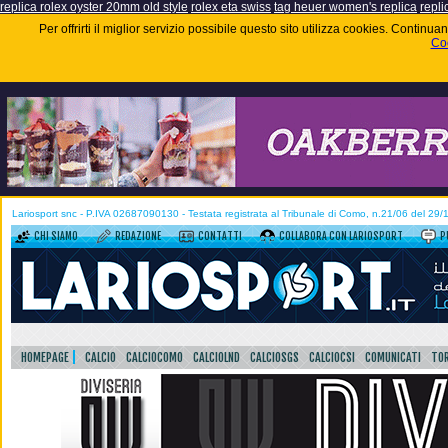
replica rolex oyster 20mm old style
rolex eta swiss
tag heuer women's replica
repli
Per offrirti il miglior servizio possibile questo sito utilizza cookies. Contin
Coo
Lariosport snc - P.IVA 02687090130 - Testata registrata al Tribunale di Como, n.21/06 del 29
CHI SIAMO
REDAZIONE
CONTATTI
COLLABORA CON LARIOSPORT
P
HOMEPAGE
CALCIO
CALCIOCOMO
CALCIOLND
CALCIOSGS
CALCIOCSI
COMUNICATI
TOR