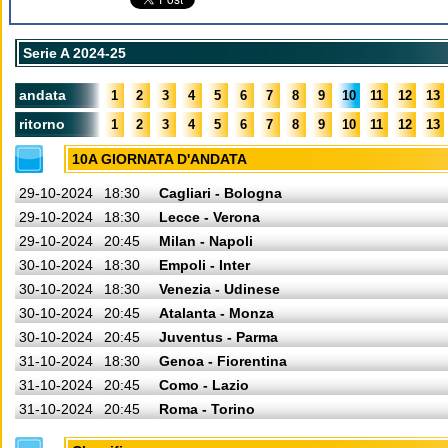
Serie A 2024-25
andata
1
2
3
4
5
6
7
8
9
10
11
12
13
ritorno
1
2
3
4
5
6
7
8
9
10
11
12
13
10A GIORNATA D'ANDATA
29-10-2024
18:30
Cagliari - Bologna
29-10-2024
18:30
Lecce - Verona
29-10-2024
20:45
Milan - Napoli
30-10-2024
18:30
Empoli - Inter
30-10-2024
18:30
Venezia - Udinese
30-10-2024
20:45
Atalanta - Monza
30-10-2024
20:45
Juventus - Parma
31-10-2024
18:30
Genoa - Fiorentina
31-10-2024
20:45
Como - Lazio
31-10-2024
20:45
Roma - Torino