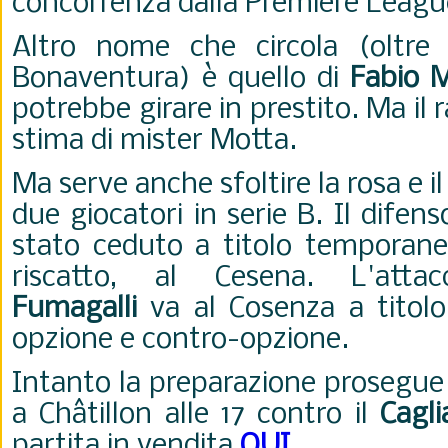
concorrenza dalla Premiere Leagu
Altro nome che circola (oltre 
Bonaventura) è quello di
Fabio M
potrebbe girare in prestito. Ma il 
stima di mister Motta.
Ma serve anche sfoltire la rosa e 
due giocatori in serie B. Il difen
stato ceduto
a titolo temporane
riscatto, al Cesena. L'att
Fumagalli
va al Cosenza
a tito
opzione e contro-opzione.
Intanto la preparazione prosegue 
a Ch
âtillon alle 17 contro il
Cagli
partita in vendita
QUI
.