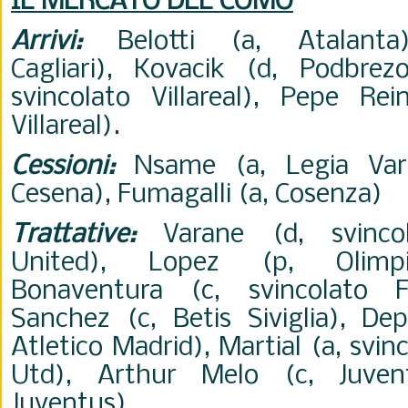
IL MERCATO DEL COMO
Arrivi:
Belotti (a, Atalanta
Cagliari), Kovacik (d, Podbrez
svincolato Villareal), Pepe Rei
Villareal).
Cessioni:
Nsame (a, Legia Vars
Cesena), Fumagalli (a, Cosenza)
Trattative:
Varane (d, svincol
United), Lopez (p, Olimpiq
Bonaventura (c, svincolato Fi
Sanchez (c, Betis Siviglia), Dep
Atletico Madrid), Martial (a, svi
Utd), Arthur Melo (c, Juvent
Juventus).