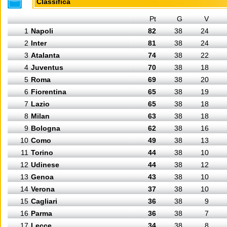
Classifica
Pt
G
V
1
Napoli
82
38
24
2
Inter
81
38
24
3
Atalanta
74
38
22
4
Juventus
70
38
18
5
Roma
69
38
20
6
Fiorentina
65
38
19
7
Lazio
65
38
18
8
Milan
63
38
18
9
Bologna
62
38
16
10
Como
49
38
13
11
Torino
44
38
10
12
Udinese
44
38
12
13
Genoa
43
38
10
14
Verona
37
38
10
15
Cagliari
36
38
9
16
Parma
36
38
7
17
Lecce
34
38
8